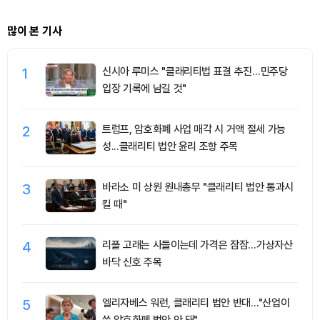
많이 본 기사
1
신시아 루미스 "클래리티법 표결 추진…민주당
입장 기록에 남길 것"
2
트럼프, 암호화폐 사업 매각 시 거액 절세 가능
성...클래리티 법안 윤리 조항 주목
3
바라소 미 상원 원내총무 "클래리티 법안 통과시
킬 때"
4
리플 고래는 사들이는데 가격은 잠잠…가상자산
바닥 신호 주목
5
엘리자베스 워런, 클래리티 법안 반대…"산업이
쓴 암호화폐 법안 안 돼"