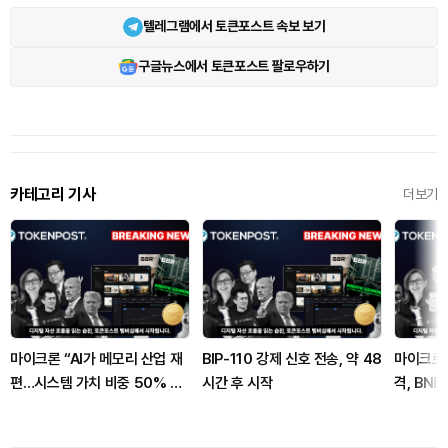
텔레그램에서 토큰포스트 속보 보기
구글뉴스에서 토큰포스트 팔로우하기
카테고리 기사
더보기
마이크론 “AI가 메모리 산업 재
BIP-110 강제 신호 전송, 약 48
마이크로소프
편…시스템 가치 비중 50% 근
시간 후 시작
격, BN
접”
일 수천대