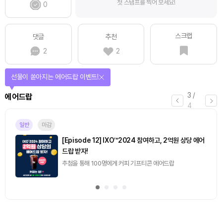
첫 스탬프를 찍어 보세요!
0
스크랩
댓글
추천
2
2
선물이 쏟아지는 에어드랍 이벤트!
3
/
에어드랍
4
일반
마감
[Episode 12] IXO™2024 참여하고, 2억원 상당 에어
드랍 받자!
추첨을 통해 100명에게 커피 기프티콘 에어드랍