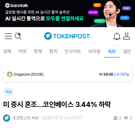
XRP (XRP)
₩
1,465
(-1.96%)
Solana (SOL)
₩
103,881
(-1.27%)
TRON (TRX)
₩
465.6
(-0.06%)
경제
마켓
정책
정치
인사이트
브리핑
속보
일반
Hyperliquid (HYPE)
₩
79,284
(-0.64%)
Dogecoin (DOGE)
₩
98.68
(-0.75%)
Bitcoin (BTC)
₩
91,710,743
(-0.56%)
속보
미 증시 혼조…코인베이스 3.44% 하락
토큰포스트 속보
2026.05.13 (수) 05:07
2
2