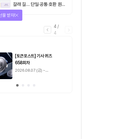
갈래 길… 단일·공통·호환 원장
이 가르는 ‘원자적 결제’의 운
선물 받자!
명
4
/
4
마감
[토큰포스트] 기사 퀴즈
[토큰포스트] 기사 
658회차
657회차
2026.08.07 (금) ~
2026.08.06 (목) ~
2026.08.08 (토)
2026.08.07 (금)