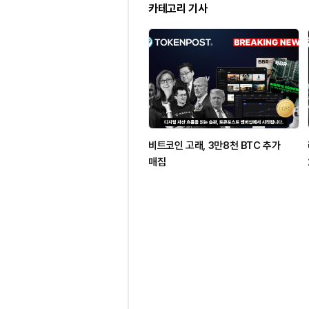
카테고리 기사
비트코인 고래, 3만8천 BTC 추가
매집