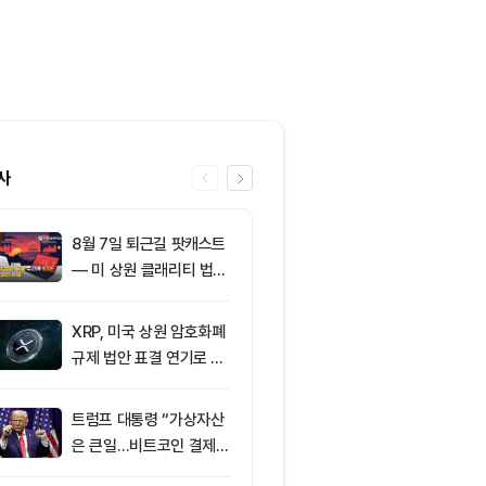
사
8월 7일 퇴근길 팟캐스트
6
토큰포스트, i
— 미 상원 클래리티 법안
이드 공식 앱 
표결 추진…비트코인 ET
쿠폰·디센트 S
F 3일 연속 유입
캠페인
XRP, 미국 상원 암호화폐
7
이더리움 2,0
규제 법안 표결 연기로 급
히고 XRP 1
락
트코인 선별 장
트럼프 대통령 “가상자산
8
미 상원 크립토
은 큰일…비트코인 결제
연…홍콩·싱가
늘어”
경쟁력 커지나