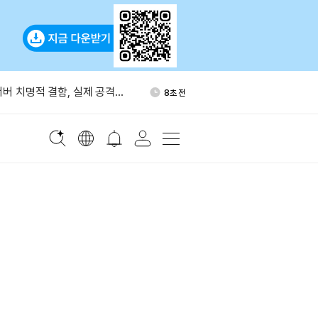
비트코인 보유량 3140개로 확
1시간 전
 서버 치명적 결함, 실제 공격에
8초 전
증명 교체 권고
 WLFI 1억개 바이낸스 입금
33분 전
래리티법 표결 지연…알소브룩
53분 전
진”
 이란 자금 이전 지원 혐의로
1시간 전
테더 제재
비트코인 보유량 3140개로 확
1시간 전
 서버 치명적 결함, 실제 공격에
8초 전
증명 교체 권고