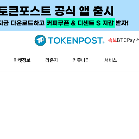
캐피털B, 
대
속보
BTCPay
이용…자격
월드리버티,
마켓정보
라운지
커뮤니티
서비스
미 상원 클
스 “계속 추
미 재무부,
셸빗·아반 
캐피털B, 
대
BTCPay
이용…자격