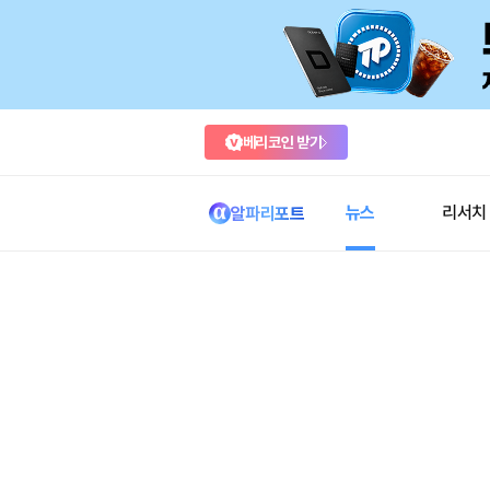
베리코인 받기
뉴스
리서치
알파리포트