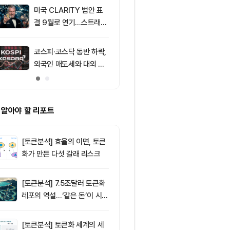
미국 CLARITY 법안 표
9
리플(XRP), 
결 9월로 연기…스트래티
성 속 1달러 
지 1,638 BTC 매도
받아
코스피·코스닥 동반 하락,
10
XRPL 3.3.0
외국인 매도세와 대외 불
프라이버시 강
안 영향
P는 약세
 알아야 할 리포트
[토큰분석] 효율의 이면, 토큰
화가 만든 다섯 갈래 리스크
[토큰분석] 7.5조달러 토큰화
레포의 역설…‘같은 돈’이 시장
을 건널 수 있는가
[토큰분석] 토큰화 세계의 세