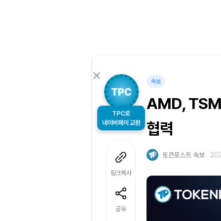
속보
AMD, TS
TPC로
네이버페이 교환
협력
토큰포스트 속보
202
링크복사
공유