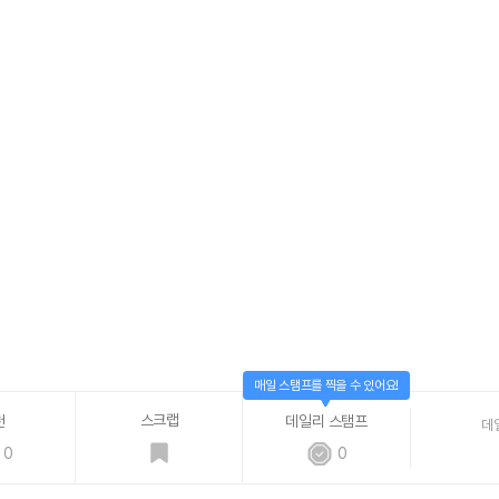
매일 스탬프를 찍을 수 있어요!
스크랩
천
데일리 스탬프
데
0
0