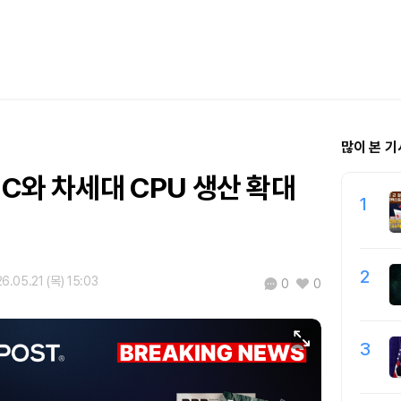
많이 본 기
MC와 차세대 CPU 생산 확대
1
2
6.05.21 (목) 15:03
0
0
3