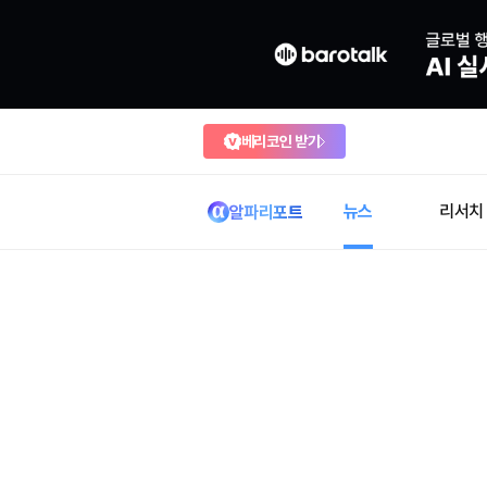
베리코인 받기
뉴스
리서치
알파리포트