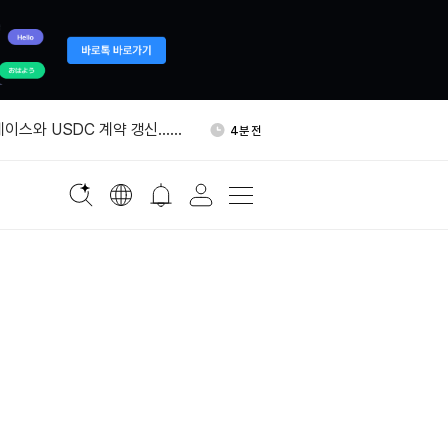
6만5400달러 두 차례 막혀…
43분 전
주문 쌓였다
베이스와 USDC 계약 갱신…분
4분 전
없다
안 클로처 신청 주장…비트코
18분 전
리조 X 게시물
미카 개정 결정…테더 등 역외
18분 전
 규정 손본다
어, AI 에이전트 전용 브라
38분 전
트서프 출시
6만5400달러 두 차례 막혀…
43분 전
주문 쌓였다
베이스와 USDC 계약 갱신…분
4분 전
없다