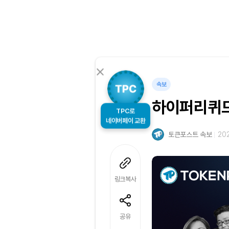
속보
하이퍼리퀴드 
TPC로
네이버페이 교환
토큰포스트 속보
202
링크복사
공유