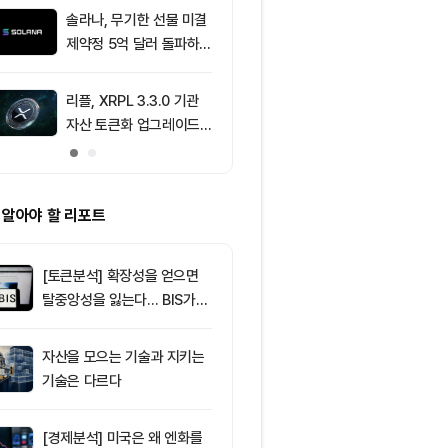
2.05%p 축소
솔라나, 무기한 선물 미결
9
브라질, 1만달
제약정 5억 달러 돌파하
부 암호화폐 송
며 네트워크 업그레이드
4시간 지연
효과 본격화
리플, XRPL 3.3.0 기관
10
[이더 옵션 데
자산 토큰화 업그레이드
제약정 43억3
추진…XRP 가격 1.03달
러…1950달러
러 지지
래량 선두
 알아야 할 리포트
[토큰분석] 확장성을 얻으면
탈중앙성을 잃는다… BIS가
짚은 블록체인 ‘분열의 경제
학’
자산을 모으는 기술과 지키는
기술은 다르다
[경제분석] 미국은 왜 엔화를