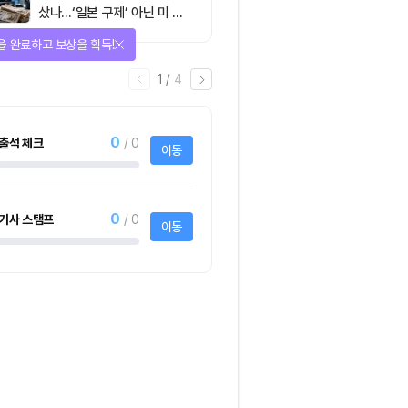
샀나…‘일본 구제’ 아닌 미 국
채·아시아 통화 방어전
을 완료하고 보상을 획득!
1
/
4
0
출석 체크
/ 0
이동
0
기사 스탬프
/ 0
이동