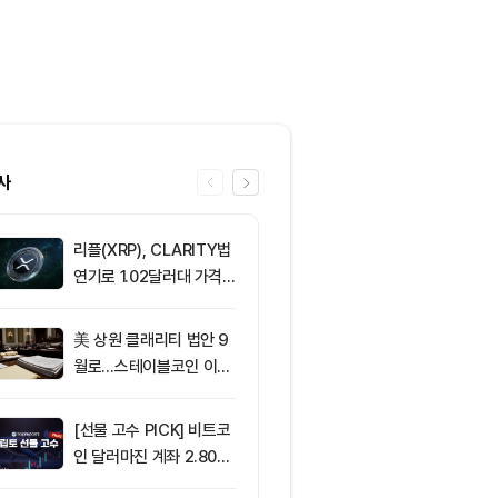
사
리플(XRP), CLARITY법
6
비트코인 바닥론
연기로 1.02달러대 가격
나…주요 분석
방어 중
신호 주목
美 상원 클래리티 법안 9
7
[오후 시세브리
월로…스테이블코인 이자
폐 시장 혼조세
가 최대 쟁점
인 64,883달
움 1,912달러
[선물 고수 PICK] 비트코
8
[사설] 불확실
인 달러마진 계좌 2.80%
된 시장, 결국 
p 감소...코인마진 포지션
부 가른다