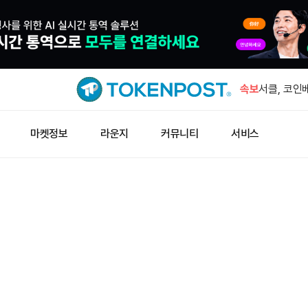
비트코인, 
매수·매도 
속보
서클, 코인
기 배당은 
클래리티 법
마켓정보
라운지
커뮤니티
서비스
인 역사가 
유럽연합, 
발행사 진입
클라우드플레
우저 카이
비트코인, 
매수·매도 
서클, 코인
기 배당은 