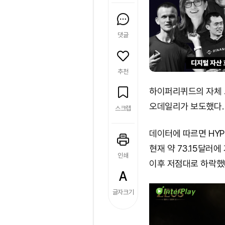
댓글
추천
하이퍼리퀴드의 자체 토
오데일리가 보도했다.
스크랩
데이터에 따르면 HYP
현재 약 73.15달러에
인쇄
이후 저점대로 하락했
글자크기