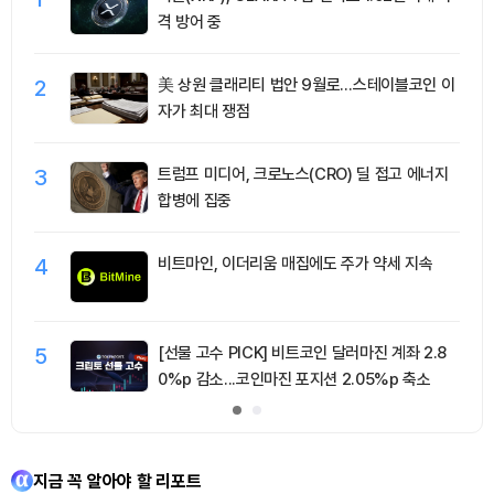
격 방어 중
2
美 상원 클래리티 법안 9월로…스테이블코인 이
자가 최대 쟁점
3
트럼프 미디어, 크로노스(CRO) 딜 접고 에너지
합병에 집중
4
비트마인, 이더리움 매집에도 주가 약세 지속
5
[선물 고수 PICK] 비트코인 달러마진 계좌 2.8
0%p 감소...코인마진 포지션 2.05%p 축소
지금 꼭 알아야 할 리포트