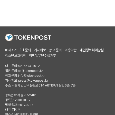
매체소개
1:1 문의
기사제보
광고 문의
이용약관
개인정보처리방침
청소년보호정책
이메일무단수집거부
대표 문의: 02-6674-1012
일반 문의:
cs@tokenpost.kr
광고 문의:
info@tokenpost.kr
기사 제보:
press@tokenpost.kr
주소: 서울시 강남구 논현로 614 ARTISAN 빌딩 6층, 7층
등록번호: 서울 아 52481
등록일: 2018.01.02
발행 일자: 2017.02.17
대표: 김지호
청소년 보호 책임자: 전영빈