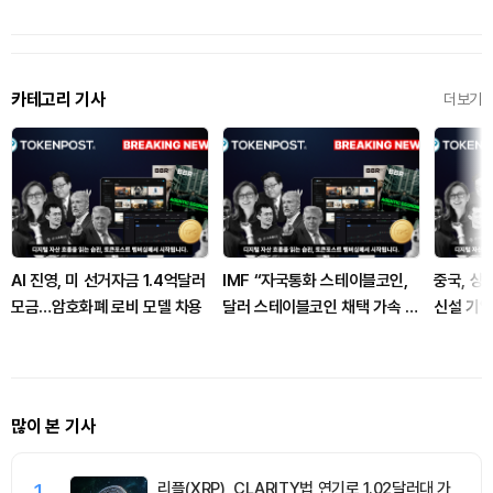
카테고리 기사
더보기
AI 진영, 미 선거자금 1.4억달러
IMF “자국통화 스테이블코인,
중국, 상
모금…암호화폐 로비 모델 차용
달러 스테이블코인 채택 가속 가
신설 기업 
능”
많이 본 기사
1
리플(XRP), CLARITY법 연기로 1.02달러대 가