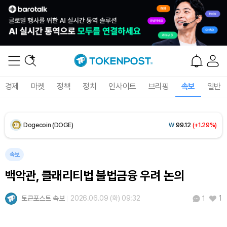
XRP (XRP)
₩
1,459
(-0.01%)
Solana (SOL)
₩
105,374
(+1.66%)
TRON (TRX)
₩
461.2
(+0.26%)
경제
마켓
정책
정치
인사이트
브리핑
속보
일반
Hyperliquid (HYPE)
₩
76,977
(-3.04%)
Dogecoin (DOGE)
₩
99.12
(+1.29%)
Bitcoin (BTC)
₩
91,469,006
(+0.08%)
속보
백악관, 클래리티법 불법금융 우려 논의
토큰포스트 속보
2026.06.09 (화) 09:32
1
1