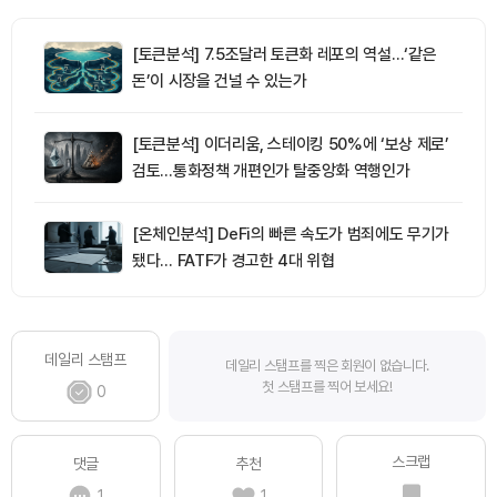
[토큰분석] 7.5조달러 토큰화 레포의 역설…‘같은
돈’이 시장을 건널 수 있는가
[토큰분석] 이더리움, 스테이킹 50%에 ‘보상 제로’
검토…통화정책 개편인가 탈중앙화 역행인가
[온체인분석] DeFi의 빠른 속도가 범죄에도 무기가
됐다… FATF가 경고한 4대 위협
데일리 스탬프
데일리 스탬프를 찍은 회원이 없습니다.
첫 스탬프를 찍어 보세요!
0
스크랩
댓글
추천
1
1