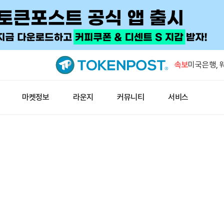
고래, 코인
출…5721
속보
미국은행, 
로 하향
그록, 이미
마켓정보
라운지
커뮤니티
서비스
2.0’ 출시
브라질, 1
금 최대 2
프리딕트펀,
추가
고래, 코인
출…5721
미국은행, 
로 하향