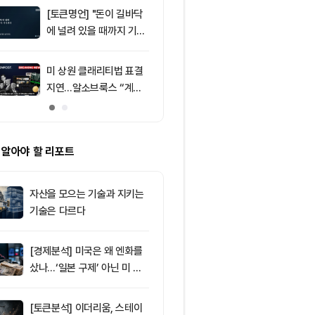
[토큰명언] "돈이 길바닥
9
뉴욕증시, 부
에 널려 있을 때까지 기다
표에 엇갈린 반
려라" ㅡ Day 144
강세
미 상원 클래리티법 표결
10
솔라나(SOL)
지연…알소브룩스 “계속
시장 활기와 
추진”
그레이드로 주
 알아야 할 리포트
자산을 모으는 기술과 지키는
기술은 다르다
[경제분석] 미국은 왜 엔화를
샀나…‘일본 구제’ 아닌 미 국
채·아시아 통화 방어전
[토큰분석] 이더리움, 스테이