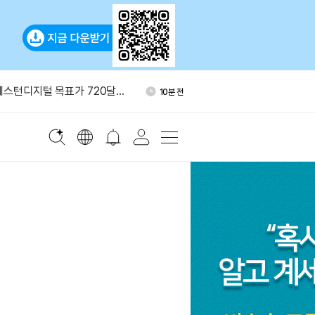
베이스 프라임서 3만 ETH 인
52분 전
만달러 규모
웨스턴디지털 목표가 720달러
10분 전
지 생성 모델 ‘이매진 이미지
24분 전
만달러 초과 일부 암호화폐 송
34분 전
4시간 지연
 마스코인 FDV 예측 이벤트
36분 전
베이스 프라임서 3만 ETH 인
52분 전
만달러 규모
웨스턴디지털 목표가 720달러
10분 전