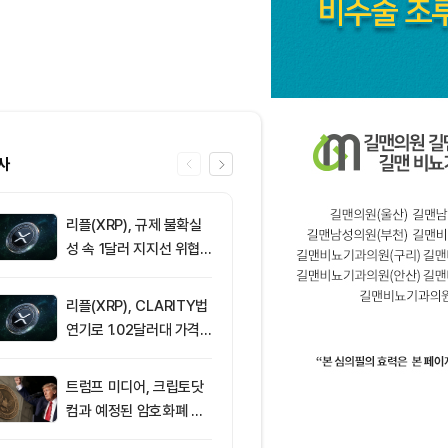
사
리플(XRP), 규제 불확실
6
삼성전자·SK
성 속 1달러 지지선 위협
버리지 ETF 상
받아
도전인가, 절
가?
리플(XRP), CLARITY법
7
[토큰운세] 20
연기로 1.02달러대 가격
8일 띠별 토큰
방어 중
트럼프 미디어, 크립토닷
8
트럼프 미디어
컴과 예정된 암호화폐 계
(CRO) 딜 접
약 철회
병에 집중