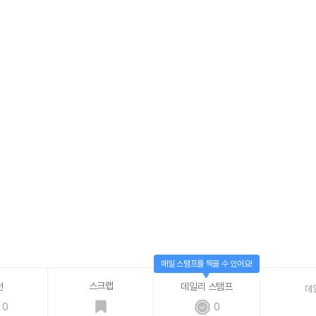
매일 스탬프를 찍을 수 있어요!
스크랩
천
데일리 스탬프
데
0
0