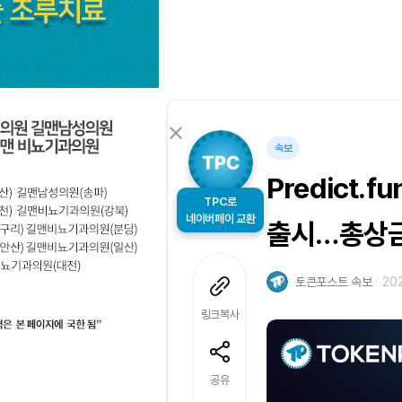
속보
Predict.
TPC로
네이버페이 교환
출시…총상금
토큰포스트 속보
202
링크복사
공유