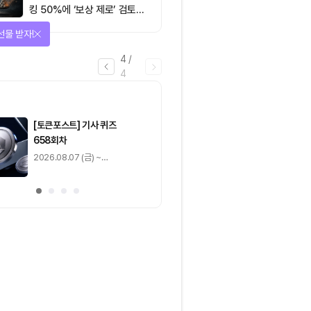
킹 50%에 ‘보상 제로’ 검토…
통화정책 개편인가 탈중앙화
을 완료하고 보상을 획득!
역행인가
1
/
4
0
출석 체크
/ 0
이동
0
기사 스탬프
/ 0
이동