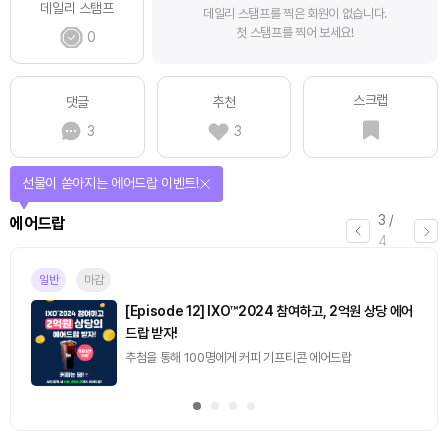
데일리 스탬프
데일리 스탬프를 찍은 회원이 없습니다.
첫 스탬프를 찍어 보세요!
0
스크랩
댓글
추천
3
3
선물이 쏟아지는 에어드랍 이벤트!
3
/
에어드랍
4
일반
마감
[Episode 12] IXO™2024 참여하고, 2억원 상당 에어
드랍 받자!
추첨을 통해 100명에게 커피 기프티콘 에어드랍