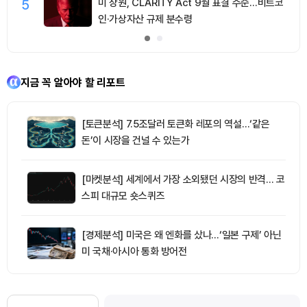
5
미 상원, CLARITY Act 9월 표결 수순…비트코
인·가상자산 규제 분수령
지금 꼭 알아야 할 리포트
[토큰분석] 7.5조달러 토큰화 레포의 역설…‘같은
돈’이 시장을 건널 수 있는가
[마켓분석] 세계에서 가장 소외됐던 시장의 반격… 코
스피 대규모 숏스퀴즈
[경제분석] 미국은 왜 엔화를 샀나…‘일본 구제’ 아닌
미 국채·아시아 통화 방어전