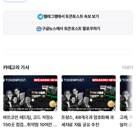
텔레그램에서 토큰포스트 속보 보기
구글뉴스에서 토큰포스트 팔로우하기
카테고리 기사
더보기
비트코인 레드팀, 코드 저장소
프랑스, 48개국과 암호화폐 과
고래, 하
150곳 점검…취약점 10여건 발
세자료 자동 공유 추진
달러 규모
견