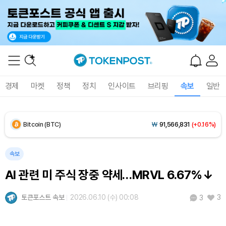
Solana (SOL)
₩
107,256
(+2.92%)
TRON (TRX)
₩
462.6
(+0.47%)
Hyperliquid (HYPE)
₩
77,477
(+0.98%)
경제
마켓
정책
정치
인사이트
브리핑
속보
일반
Dogecoin (DOGE)
₩
99.95
(+1.70%)
Bitcoin (BTC)
₩
91,566,831
(+0.16%)
속보
AI 관련 미 주식 장중 약세…MRVL 6.67%↓
토큰포스트 속보
2026.06.10 (수) 00:08
3
3