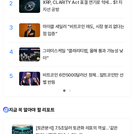
2
XRP, CLARITY Act 표결 연기로 약세... $1 지
지선 공방
3
마이클 세일러 “비트코인 매도, 시장 붕괴 없다는
점 입증”
4
그레이스케일 “클래리티법, 올해 통과 가능성 낮
아”
5
비트코인 6만5000달러선 정체…알트코인만 선
별 반등
지금 꼭 알아야 할 리포트
[토큰분석] 7.5조달러 토큰화 레포의 역설…‘같은