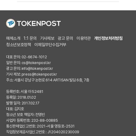
매체소개
1:1 문의
기사제보
광고 문의
이용약관
개인정보처리방침
청소년보호정책
이메일무단수집거부
대표 문의: 02-6674-1012
일반 문의:
cs@tokenpost.kr
광고 문의:
info@tokenpost.kr
기사 제보:
press@tokenpost.kr
주소: 서울시 강남구 논현로 614 ARTISAN 빌딩 6층, 7층
등록번호: 서울 아 52481
등록일: 2018.01.02
발행 일자: 2017.02.17
대표: 김지호
청소년 보호 책임자: 전영빈
사업자 등록번호: 232-88-00885
통신판매업신고번호: 2021-서울 영등포-2531
직업정보제공사업신고번호 : J1204020230009