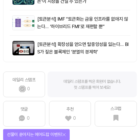
돈’이 시장을 건널 수 있는가
[토큰분석] IMF “토큰화는 금융 인프라를 없애지 않
는다… ‘하이브리드 FMI’로 재편할 뿐”
[토큰분석] 확장성을 얻으면 탈중앙성을 잃는다… BI
S가 짚은 블록체인 ‘분열의 경제학’
데일리 스탬프
데일리 스탬프를 찍은 회원이 없습니다.
첫 스탬프를 찍어 보세요!
0
스크랩
댓글
추천
0
0
선물이 쏟아지는 에어드랍 이벤트!