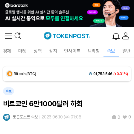
Solana (SOL)
₩
107,793
(+1.49%)
TRON (TRX)
₩
464.2
(+0.32%)
Hyperliquid (HYPE)
₩
76,696
(+0.21%)
경제
마켓
정책
정치
인사이트
브리핑
속보
일반
Dogecoin (DOGE)
₩
98.94
(-0.30%)
Bitcoin (BTC)
₩
91,753,546
(+0.31%)
속보
비트코인 6만1000달러 하회
토큰포스트 속보
2026.06.10 (수) 01:08
0
0