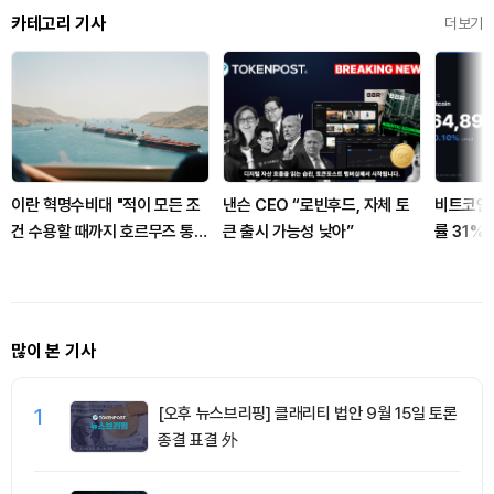
카테고리 기사
더보기
이란 혁명수비대 "적이 모든 조
낸슨 CEO “로빈후드, 자체 토
비트코인 
건 수용할 때까지 호르무즈 통
큰 출시 가능성 낮아”
률 31%
제"
많이 본 기사
1
[오후 뉴스브리핑] 클래리티 법안 9월 15일 토론
종결 표결 外