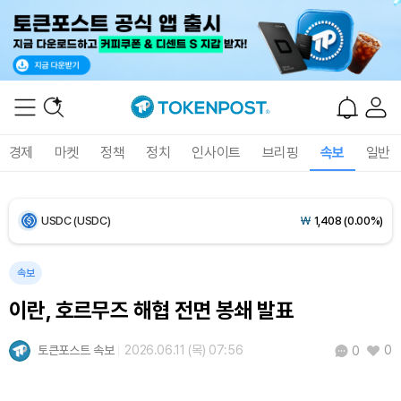
Bitcoin (BTC)
₩
91,480,424
(-0.32%)
Ethereum (ETH)
₩
2,701,375
(-0.48%)
Tether USDt (USDT)
₩
1,407
(+0.01%)
경제
마켓
정책
정치
인사이트
브리핑
속보
일반
BNB (BNB)
₩
839,149
(+0.79%)
USDC (USDC)
₩
1,408
(0.00%)
XRP (XRP)
₩
1,465
(+0.31%)
속보
Solana (SOL)
₩
106,189
(+2.20%)
이란, 호르무즈 해협 전면 봉쇄 발표
TRON (TRX)
₩
462.8
(+0.36%)
토큰포스트 속보
2026.06.11 (목) 07:56
0
0
Hyperliquid (HYPE)
₩
77,003
(-3.26%)