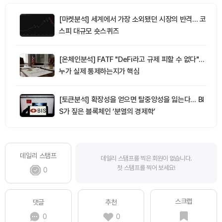
[마켓분석] 세계에서 가장 소외됐던 시장의 반격… 코
스피 대규모 숏스퀴즈
[온체인분석] FATF "DeFi라고 규제 피할 수 없다"…
누가 실제 통제하는지가 핵심
[토큰분석] 확장성을 얻으면 탈중앙성을 잃는다… BI
S가 짚은 블록체인 ‘분열의 경제학’
데일리 스탬프
데일리 스탬프를 찍은 회원이 없습니다.
첫 스탬프를 찍어 보세요!
0
스크랩
댓글
추천
0
0