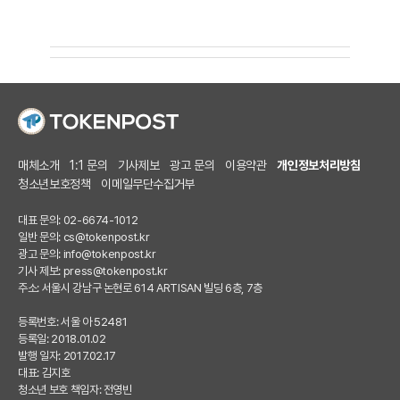
매체소개
1:1 문의
기사제보
광고 문의
이용약관
개인정보처리방침
청소년보호정책
이메일무단수집거부
대표 문의: 02-6674-1012
일반 문의:
cs@tokenpost.kr
광고 문의:
info@tokenpost.kr
기사 제보:
press@tokenpost.kr
주소: 서울시 강남구 논현로 614 ARTISAN 빌딩 6층, 7층
등록번호: 서울 아 52481
등록일: 2018.01.02
발행 일자: 2017.02.17
대표: 김지호
청소년 보호 책임자: 전영빈