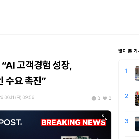
많이 본 기
 “AI 고객경험 성장,
1
 수요 촉진”
2
6.06.11 (목) 09:56
0
0
3