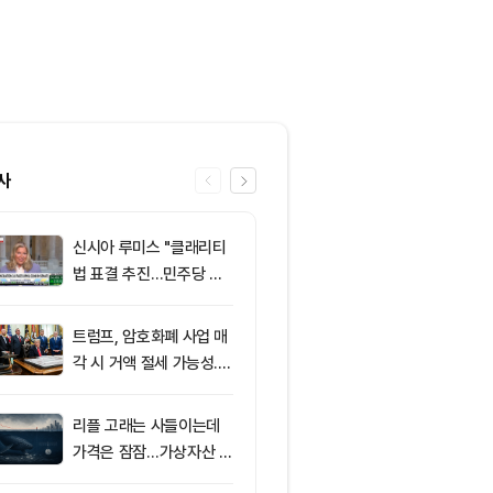
사
신시아 루미스 "클래리티
6
클래리티 법안,
법 표결 추진…민주당 입
앞두고 분기점
장 기록에 남길 것"
불투명
트럼프, 암호화폐 사업 매
7
엘리자베스 워
각 시 거액 절세 가능성...
티 법안 반대…
클래리티 법안 윤리 조항
암호화폐 법안 
주목
리플 고래는 사들이는데
8
‘관세’ 한마디
가격은 잠잠…가상자산 바
6만2000달
닥 신호 주목
피드, 5억달러