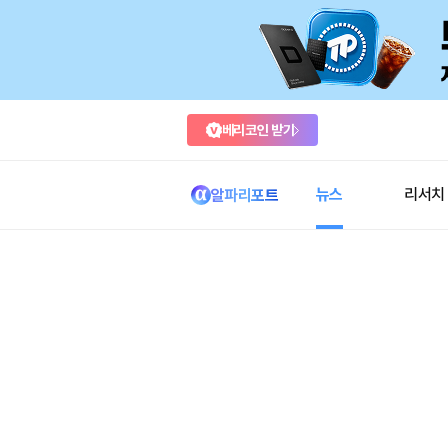
베리코인 받기
뉴스
리서치
알파리포트