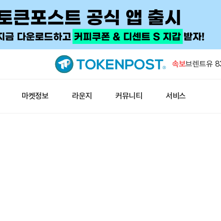
트럼프 대통령
속보
브렌트유 8
8000달러
스트라이프 
마켓정보
라운지
커뮤니티
서비스
뒤 EU 미카
러시아 연방
해 20여 명
골드만삭스,
축소
트럼프 대통령
브렌트유 8
8000달러