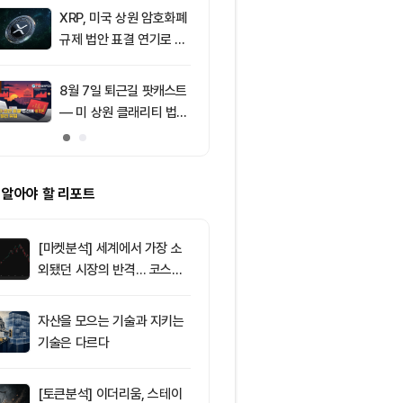
의 공포 경고
XRP, 미국 상원 암호화폐
9
[특징주] 금호
규제 법안 표결 연기로 급
락장서 외국인
락
속…장중 매수 
포착
8월 7일 퇴근길 팟캐스트
10
친암호화폐 진영
— 미 상원 클래리티 법안
당 경선서 뜻밖
표결 추진…비트코인 ET
래리티 법안 변
F 3일 연속 유입
 알아야 할 리포트
[마켓분석] 세계에서 가장 소
외됐던 시장의 반격… 코스피
대규모 숏스퀴즈
자산을 모으는 기술과 지키는
기술은 다르다
[토큰분석] 이더리움, 스테이