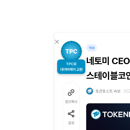
속보
네토미 CEO
TPC로
네이버페이 교환
스테이블코인
토큰포스트 속보
202
링크복사
공유