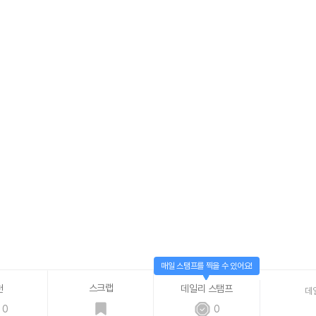
매일 스탬프를 찍을 수 있어요!
스크랩
천
데일리 스탬프
데
0
0