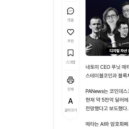
댓글
추천
스크랩
네토미 CEO 푸닛 메
스테이블코인과 블록체
인쇄
PANews는 코인데스
현재 약 5천억 달러에
전망했다고 보도했다.
글자크기
메타는 AI와 암호화