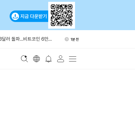
 "AI 승자가 모든 것 얻는다"
8분 전
3달러 돌파…비트코인 6만
1분 전
 아래 등락
산하 브리지, 룩셈부르크 승인
2분 전
 등록
보안국, 암호화폐 거래소 급습
4분 전
 체포
 중지쉬촹 롱 포지션 11.6%로
4분 전
 "AI 승자가 모든 것 얻는다"
8분 전
3달러 돌파…비트코인 6만
1분 전
 아래 등락