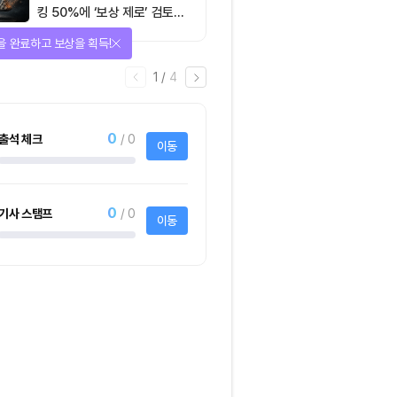
킹 50%에 ‘보상 제로’ 검토…
통화정책 개편인가 탈중앙화
을 완료하고 보상을 획득!
역행인가
1
/
4
0
출석 체크
/ 0
이동
0
기사 스탬프
/ 0
이동