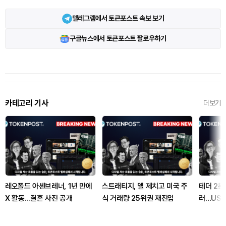
텔레그램에서 토큰포스트 속보 보기
구글뉴스에서 토큰포스트 팔로우하기
카테고리 기사
더보기
레오폴드 아셴브레너, 1년 만에
스트래티지, 델 제치고 미국 주
테더 2분
X 활동…결혼 사진 공개
식 거래량 25위권 재진입
러…USD