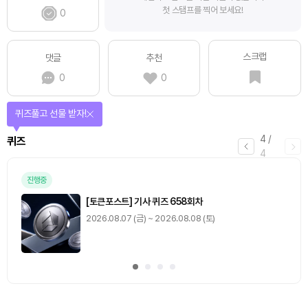
첫 스탬프를 찍어 보세요!
0
스크랩
댓글
추천
0
0
퀴즈풀고 선물 받자!
4
/
퀴즈
4
진행중
[토큰포스트] 기사 퀴즈 658회차
2026.08.07 (금) ~ 2026.08.08 (토)