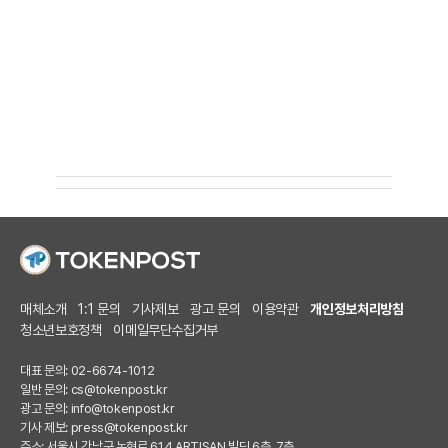
매체소개
1:1 문의
기사제보
광고 문의
이용약관
개인정보처리방침
청소년보호정책
이메일무단수집거부
대표 문의: 02-6674-1012
일반 문의:
cs@tokenpost.kr
광고 문의:
info@tokenpost.kr
기사 제보:
press@tokenpost.kr
주소: 서울시 강남구 논현로 614 ARTISAN 빌딩 6층, 7층