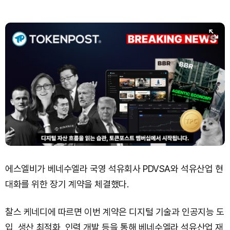
Solana (SOL)
₩
105,258
(+1.36%)
TRON (TRX)
₩
466.0
(+0.05%)
Hyperliquid (HYPE)
₩
77,498
(-3.22%)
Dogecoin (DOGE)
₩
99.33
(+1.33%)
Bitcoin (BTC)
₩
92,521,594
(+0.76%)
에스엘비가 베네수엘라 국영 석유회사 PDVSA와 석유산업 현
대화를 위한 장기 계약을 체결했다.
찰스 케네디에 따르면 이번 계약은 디지털 기술과 인공지능 도
입, 생산 최적화, 인력 개발 등을 통해 베네수엘라 석유산업 재