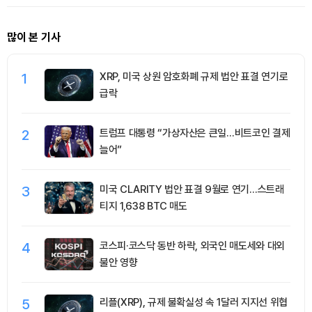
많이 본 기사
1
XRP, 미국 상원 암호화폐 규제 법안 표결 연기로
급락
2
트럼프 대통령 “가상자산은 큰일…비트코인 결제
늘어”
3
미국 CLARITY 법안 표결 9월로 연기…스트래
티지 1,638 BTC 매도
4
코스피·코스닥 동반 하락, 외국인 매도세와 대외
불안 영향
5
리플(XRP), 규제 불확실성 속 1달러 지지선 위협