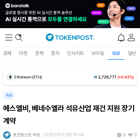
Dogecoin (DOGE)
₩
99.33
(+1.33%)
경제
마켓
정책
정치
인사이트
브리핑
속보
일반
Bitcoin (BTC)
₩
92,521,594
(+0.76%)
Ethereum (ETH)
₩
2,728,777
(+0.43%)
Tether USDt (USDT)
₩
1,424
(+0.03%)
속보
에스엘비, 베네수엘라 석유산업 재건 지원 장기
BNB (BNB)
₩
843,969
(+0.25%)
계약
USDC (USDC)
₩
1,425
(0.00%)
토큰포스트 속보
2026.06.11 (목) 16:44
0
0
XRP (XRP)
₩
1,460
(-0.88%)