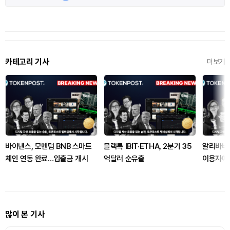
카테고리 기사
더보기
바이낸스, 모멘텀 BNB 스마트
블랙록 IBIT·ETHA, 2분기 35
알리바바,
체인 연동 완료…입출금 개시
억달러 순유출
이용자에 
많이 본 기사