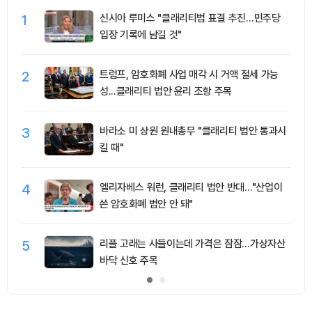
1
신시아 루미스 "클래리티법 표결 추진…민주당
입장 기록에 남길 것"
2
트럼프, 암호화폐 사업 매각 시 거액 절세 가능
성...클래리티 법안 윤리 조항 주목
3
바라소 미 상원 원내총무 "클래리티 법안 통과시
킬 때"
4
엘리자베스 워런, 클래리티 법안 반대…"산업이
쓴 암호화폐 법안 안 돼"
5
리플 고래는 사들이는데 가격은 잠잠…가상자산
바닥 신호 주목