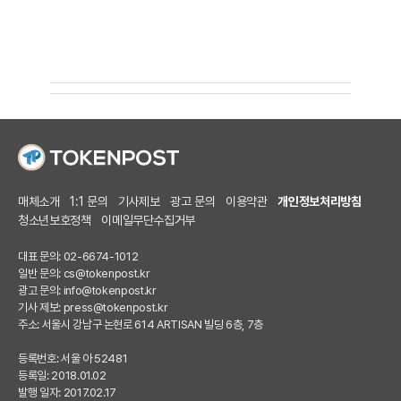
매체소개
1:1 문의
기사제보
광고 문의
이용약관
개인정보처리방침
청소년보호정책
이메일무단수집거부
대표 문의: 02-6674-1012
일반 문의:
cs@tokenpost.kr
광고 문의:
info@tokenpost.kr
기사 제보:
press@tokenpost.kr
주소: 서울시 강남구 논현로 614 ARTISAN 빌딩 6층, 7층
등록번호: 서울 아 52481
등록일: 2018.01.02
발행 일자: 2017.02.17