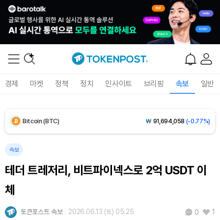
Solana (SOL)
₩
103,940
(-1.43%)
TRON (TRX)
₩
465.4
(-0.12%)
Hyperliquid (HYPE)
₩
79,302
(-0.62%)
경제
마켓
정책
정치
인사이트
브리핑
속보
일반
Dogecoin (DOGE)
₩
98.64
(-0.89%)
Bitcoin (BTC)
₩
91,694,058
(-0.77%)
속보
테더 트레저리, 비트파이넥스로 2억 USDT 이
체
토큰포스트 속보
2026.06.13 (토) 05:25
1
0