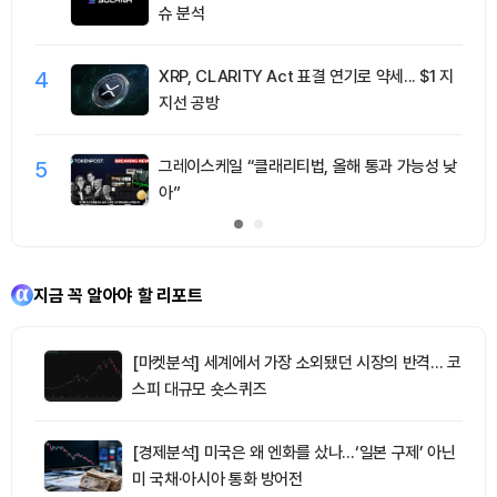
슈 분석
4
XRP, CLARITY Act 표결 연기로 약세... $1 지
지선 공방
5
그레이스케일 “클래리티법, 올해 통과 가능성 낮
아”
지금 꼭 알아야 할 리포트
[마켓분석] 세계에서 가장 소외됐던 시장의 반격… 코
스피 대규모 숏스퀴즈
[경제분석] 미국은 왜 엔화를 샀나…‘일본 구제’ 아닌
미 국채·아시아 통화 방어전