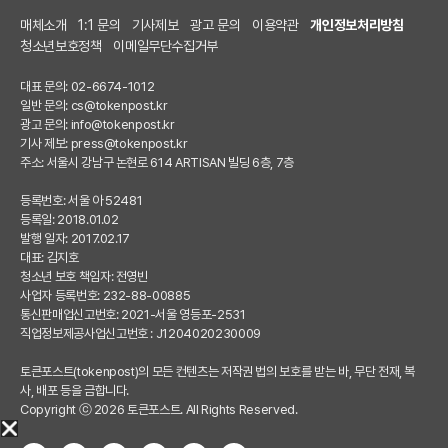
매체소개
1:1 문의
기사제보
광고 문의
이용약관
개인정보처리방침
청소년보호정책
이메일무단수집거부
대표 문의: 02-6674-1012
일반 문의:
cs@tokenpost.kr
광고 문의:
info@tokenpost.kr
기사 제보:
press@tokenpost.kr
주소: 서울시 강남구 논현로 614 ARTISAN 빌딩 6층, 7층
등록번호: 서울 아 52481
등록일: 2018.01.02
발행 일자: 2017.02.17
대표: 김지호
청소년 보호 책임자: 전영빈
사업자 등록번호: 232-88-00885
통신판매업신고번호: 2021-서울 영등포-2531
직업정보제공사업신고번호 : J1204020230009
토큰포스트(tokenpost)의 모든 컨텐츠는 저작권 법의 보호를 받는 바, 무단 전재, 복
사, 배포 등을 금합니다.
Copyright ⓒ 2026 토큰포스트. All Rights Reserved.