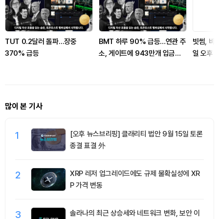
TUT 0.2달러 돌파…장중
BMT 하루 90% 급등…연관 주
빗썸, 바빌
370% 급등
소, 게이트에 943만개 입금했
일 오후 
다
많이 본 기사
1
[오후 뉴스브리핑] 클래리티 법안 9월 15일 토론
종결 표결 外
2
XRP 레저 업그레이드에도 규제 불확실성에 XR
P 가격 변동
3
솔라나의 최근 상승세와 네트워크 변화, 보안 이