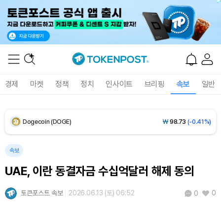
XRP (XRP)
₩
1,458
(-0.28%)
Solana (SOL)
₩
107,654
(+1.27%)
TRON (TRX)
₩
464.1
(+0.28%)
경제
마켓
정책
정치
인사이트
브리핑
속보
일반
Hyperliquid (HYPE)
₩
76,395
(-0.36%)
Dogecoin (DOGE)
₩
98.73
(-0.41%)
Bitcoin (BTC)
₩
91,356,386
(-0.15%)
속보
UAE, 이란 동결자금 수십억달러 해제 동의
토큰포스트 속보
2026.06.13 (토) 06:52
0
0