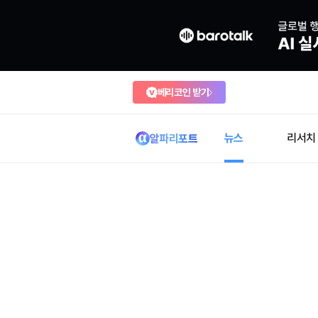
베리코인 받기
뉴스
리서치
알파리포트