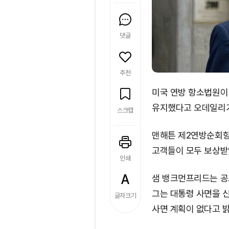
댓글
추천
미국 연방 항소법원이
유지했다고 오데일리가
스크랩
맨해튼 제2연방순회항
고객들이 모두 보상받
인쇄
샘 뱅크먼프리드는 공모
그는 대통령 사면을 신
글자크기
사면 계획이 없다고 밝