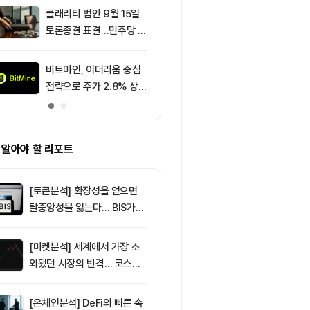
클래리티 법안 9월 15일
9
[토큰명언] "
토론종결 표결…민주당 7
은 과신을, 실
표 필요
두려움을 낳는다
145
비트마인, 이더리움 중심
10
그레이스케일 
전략으로 주가 2.8% 상
법, 올해 통과
승
아”
 알아야 할 리포트
[토큰분석] 확장성을 얻으면
탈중앙성을 잃는다… BIS가
짚은 블록체인 ‘분열의 경제
학’
[마켓분석] 세계에서 가장 소
외됐던 시장의 반격… 코스피
대규모 숏스퀴즈
[온체인분석] DeFi의 빠른 속