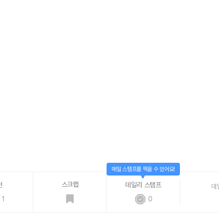
매일 스탬프를 찍을 수 있어요!
스크랩
천
데일리 스탬프
데
1
0