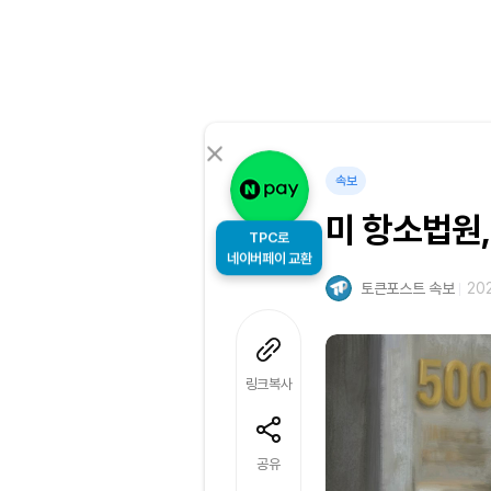
속보
미 항소법원,
TPC로
네이버페이 교환
토큰포스트 속보
202
링크복사
공유