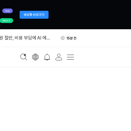
, 8월 10일 DAppOS 에어
1시간 전
원 절반, 비용 부담에 AI 에이
15분 전
축소”
이트 24시간 만에 거의 반토
1시간 전
, 채굴 중단 선언
간 청산 3480만 달러…숏 포지
1시간 전
다
파밍풀 3곳 공격…DOT 88
1시간 전
 빠져나갔다
, 8월 10일 DAppOS 에어
1시간 전
원 절반, 비용 부담에 AI 에이
15분 전
축소”