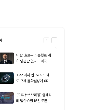
사
이란, 호르무즈 통행료 계
6
[토큰운세] 20
획 당분간 없다고 미국에
9일 띠별 토큰
통보
XRP 레저 업그레이드에
7
SK이노베이션,
도 규제 불확실성에 XRP
업이익 전망치 
가격 변동
회… 기업 실적
[오후 뉴스브리핑] 클래리
8
비트코인 BIP-
티 법안 9월 15일 토론종
신호 돌입…채
결 표결 外
2.53%에 그