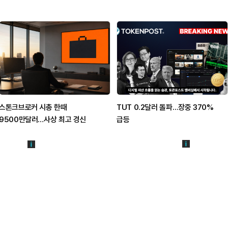
스톤크브로커 시총 한때
TUT 0.2달러 돌파…장중 370%
9500만달러…사상 최고 경신
급등