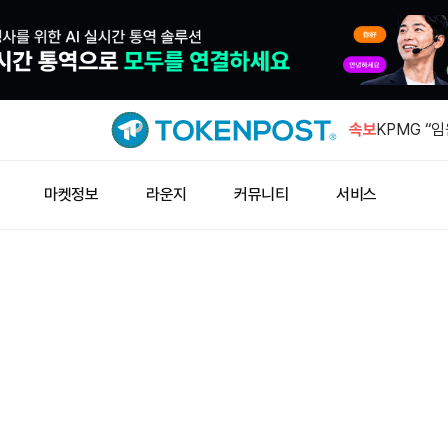
바이낸스 알파
드롭
속보
KPMG “임
전트 배포 
오션 해시레
마켓정보
라운지
커뮤니티
서비스
막…러프넥스
TUT 1시
션에 쏠렸
비프로스트 
만1000개
바이낸스 알파
드롭
KPMG “임
전트 배포 