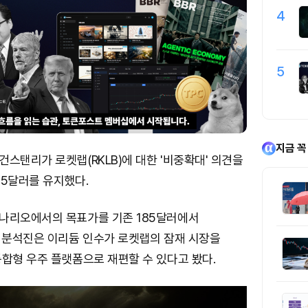
4
5
지금 꼭
스탠리가 로켓랩(RKLB)에 대한 '비중확대' 의견을
05달러를 유지했다.
나리오에서의 목표가를 기존 185달러에서
. 분석진은 이리듐 인수가 로켓랩의 잠재 시장을
합형 우주 플랫폼으로 재편할 수 있다고 봤다.