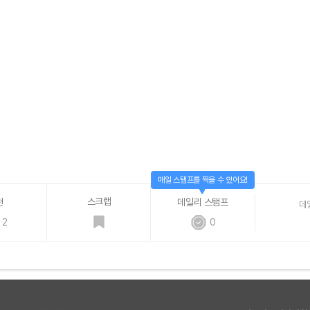
매일 스탬프를 찍을 수 있어요!
스크랩
천
데일리 스탬프
데
2
0