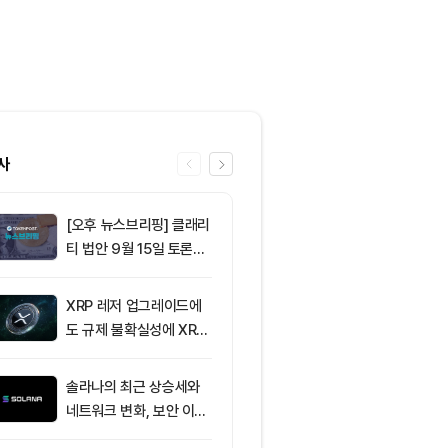
사
[오후 뉴스브리핑] 클래리
6
마이클 세일러
티 법안 9월 15일 토론종
매도, 시장 붕
결 표결 外
입증”
XRP 레저 업그레이드에
7
[오후 시세브리
도 규제 불확실성에 XRP
폐 시장 혼조세
가격 변동
인 64,762달
움 1,913달러
솔라나의 최근 상승세와
8
[이더 옵션 데
네트워크 변화, 보안 이슈
제약정 42억1
분석
러…1950달러