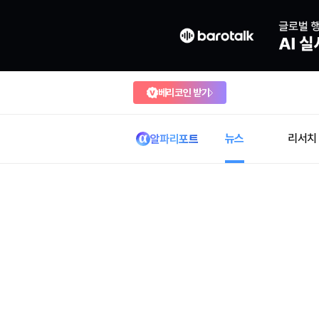
베리코인 받기
뉴스
리서치
알파리포트