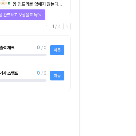
융 인프라를 없애지 않는다…
‘하이브리드 FMI’로 재편할
을 완료하고 보상을 획득!
뿐”
1
/
4
0
출석 체크
/ 0
이동
0
기사 스탬프
/ 0
이동