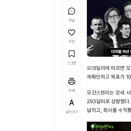
댓글
추천
스크랩
오데일리에 따르면 모건
재확인하고 목표가 1
인쇄
모건스탠리는 강세 시
293달러로 상향했다
넓히고, 회사를 수직통
글자크기