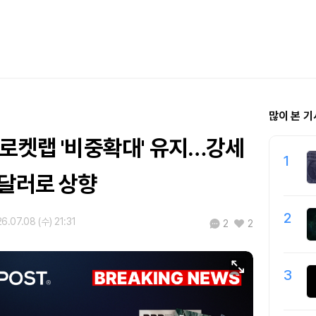
많이 본 기
 로켓랩 '비중확대' 유지…강세
1
3달러로 상향
2
6.07.08 (수) 21:31
2
2
3