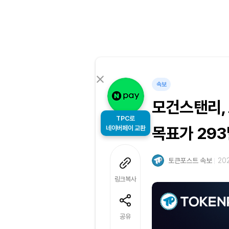
속보
모건스탠리,
TPC로
네이버페이 교환
목표가 29
토큰포스트 속보
202
링크복사
공유