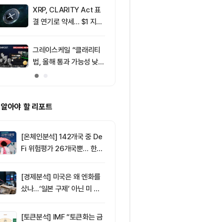
래량 선두
XRP, CLARITY Act 표
9
크립토카드 결제
결 연기로 약세... $1 지지
옵티미즘·솔라
선 공방
가 나눠 가졌다
그레이스케일 “클래리티
10
비트코인 6만5
법, 올해 통과 가능성 낮
선 정체…알트
아”
반등
 알아야 할 리포트
[온체인분석] 142개국 중 De
Fi 위험평가 26개국뿐… 한국
도 규제 경계 다시 그려야
[경제분석] 미국은 왜 엔화를
샀나…‘일본 구제’ 아닌 미 국
채·아시아 통화 방어전
[토큰분석] IMF “토큰화는 금