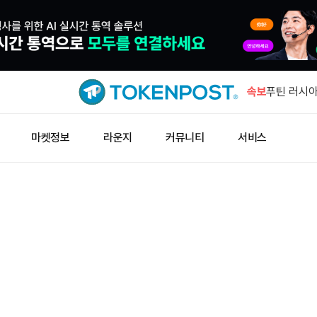
비트겟, T
내 보상안 
속보
푸틴 러시
2028년 I
943만 B
마켓정보
라운지
커뮤니티
서비스
90% 올랐
비트코인 8
블록비츠 
애플, 중국
테스트
비트겟, T
내 보상안 
푸틴 러시
2028년 I