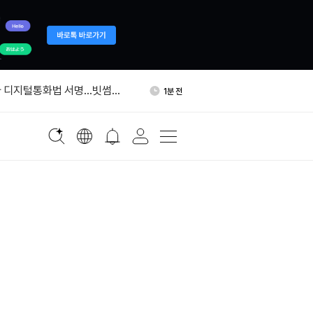
UT 마크가격 이상에 24시간
25분 전
내놓는다
아 디지털통화법 서명…빗썸
1분 전
PO 추진
MT 게이트로 입금…24시간
16분 전
다
월 7만달러 도달 확률 31%…
19분 전
전해
 창신메모리 D램 아이폰·맥북
19분 전
UT 마크가격 이상에 24시간
25분 전
내놓는다
아 디지털통화법 서명…빗썸
1분 전
PO 추진