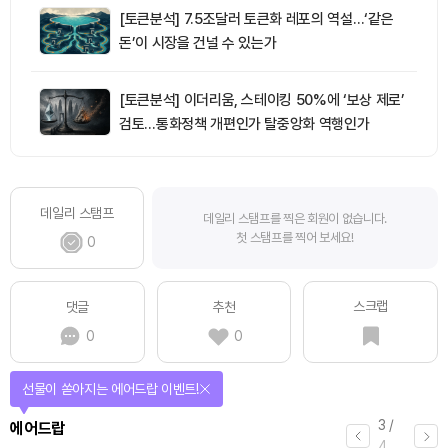
[토큰분석] 7.5조달러 토큰화 레포의 역설…‘같은
돈’이 시장을 건널 수 있는가
[토큰분석] 이더리움, 스테이킹 50%에 ‘보상 제로’
검토…통화정책 개편인가 탈중앙화 역행인가
데일리 스탬프
데일리 스탬프를 찍은 회원이 없습니다.
첫 스탬프를 찍어 보세요!
0
스크랩
댓글
추천
0
0
선물이 쏟아지는 에어드랍 이벤트!
3
/
에어드랍
4