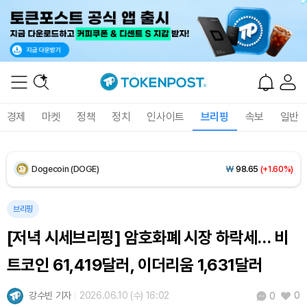
XRP (XRP)
₩
1,457
(+1.37%)
Solana (SOL)
₩
105,026
(+2.79%)
TRON (TRX)
₩
460.8
(-0.02%)
Hyperliquid (HYPE)
₩
76,471
(-1.66%)
경제
마켓
정책
정치
인사이트
브리핑
속보
일반
Dogecoin (DOGE)
₩
98.65
(+1.60%)
Bitcoin (BTC)
₩
91,465,061
(+1.25%)
브리핑
[저녁 시세브리핑] 암호화폐 시장 하락세… 비
트코인 61,419달러, 이더리움 1,631달러
강수빈 기자
2026.06.10 (수) 16:02
0
0