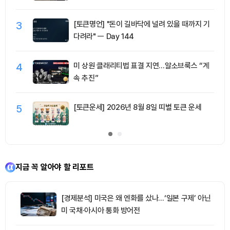
3
[토큰명언] "돈이 길바닥에 널려 있을 때까지 기
다려라" ㅡ Day 144
4
미 상원 클래리티법 표결 지연…알소브룩스 “계
속 추진”
5
[토큰운세] 2026년 8월 8일 띠별 토큰 운세
지금 꼭 알아야 할 리포트
[경제분석] 미국은 왜 엔화를 샀나…‘일본 구제’ 아닌
미 국채·아시아 통화 방어전