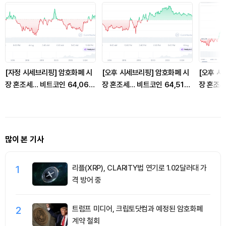
[자정 시세브리핑] 암호화폐 시
[오후 시세브리핑] 암호화폐 시
[오후 시
장 혼조세… 비트코인 64,069
장 혼조세… 비트코인 64,516
장 혼조세
달러, 이더리움 1,871달러
달러, 이더리움 1,897달러
달러, 이
많이 본 기사
1
리플(XRP), CLARITY법 연기로 1.02달러대 가
격 방어 중
2
트럼프 미디어, 크립토닷컴과 예정된 암호화폐
계약 철회