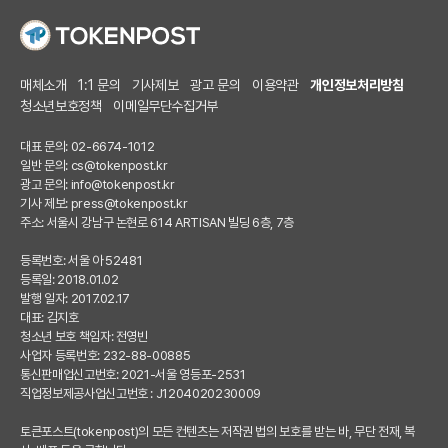
매체소개
1:1 문의
기사제보
광고 문의
이용약관
개인정보처리방침
청소년보호정책
이메일무단수집거부
대표 문의: 02-6674-1012
일반 문의:
cs@tokenpost.kr
광고 문의:
info@tokenpost.kr
기사 제보:
press@tokenpost.kr
주소: 서울시 강남구 논현로 614 ARTISAN 빌딩 6층, 7층
등록번호: 서울 아 52481
등록일: 2018.01.02
발행 일자: 2017.02.17
대표: 김지호
청소년 보호 책임자: 전영빈
사업자 등록번호: 232-88-00885
통신판매업신고번호: 2021-서울 영등포-2531
직업정보제공사업신고번호 : J1204020230009
토큰포스트(tokenpost)의 모든 컨텐츠는 저작권 법의 보호를 받는 바, 무단 전재, 복