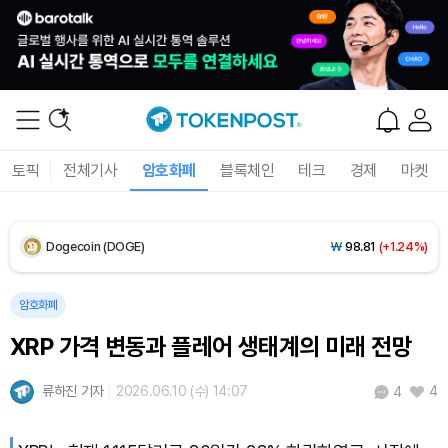
Solana (SOL)
₩
105,226
(+2.50%)
TRON (TRX)
₩
460.7
(+0.13%)
Hyperliquid (HYPE)
₩
76,585
(-2.26%)
토픽
전체기사
암호화폐
블록체인
테크
경제
마켓
Dogecoin (DOGE)
₩
98.81
(+1.24%)
Bitcoin (BTC)
₩
91,414,719
(+0.90%)
암호화폐
XRP 가격 변동과 플레어 생태계의 미래 전망
류하진 기자
2026.06.10 (수) 14:07
4
4