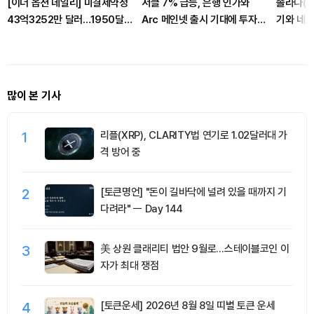
[이더 옵션 데일리] 미결제약정
서클 7% 급등, 은행 인가와
솔라나(S
43억3252만 달러…1950달
Arc 메인넷 출시 기대에 투자자
기와 네
러 콜옵션 거래량 선두
집중
목받아
많이 본 기사
1
리플(XRP), CLARITY법 연기로 1.02달러대 가
격 방어 중
2
[토큰명언] "돈이 길바닥에 널려 있을 때까지 기
다려라" ㅡ Day 144
3
美 상원 클래리티 법안 9월로…스테이블코인 이
자가 최대 쟁점
4
[토큰운세] 2026년 8월 8일 띠별 토큰 운세