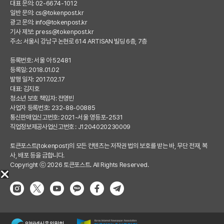
대표 문의: 02-6674-1012
일반 문의:
cs@tokenpost.kr
광고 문의:
info@tokenpost.kr
기사 제보:
press@tokenpost.kr
주소: 서울시 강남구 논현로 614 ARTISAN 빌딩 6층, 7층
등록번호: 서울 아 52481
등록일: 2018.01.02
발행 일자: 2017.02.17
대표: 김지호
청소년 보호 책임자: 전영빈
사업자 등록번호: 232-88-00885
통신판매업신고번호: 2021-서울 영등포-2531
직업정보제공사업신고번호 : J1204020230009
토큰포스트(tokenpost)의 모든 컨텐츠는 저작권 법의 보호를 받는 바, 무단 전재, 복
사, 배포 등을 금합니다.
Copyright ⓒ 2026 토큰포스트. All Rights Reserved.