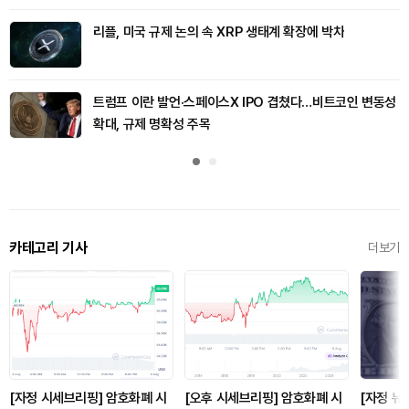
리플, 미국 규제 논의 속 XRP 생태계 확장에 박차
트럼프 이란 발언·스페이스X IPO 겹쳤다…비트코인 변동성
확대, 규제 명확성 주목
카테고리 기사
더보기
[자정 시세브리핑] 암호화폐 시
[오후 시세브리핑] 암호화폐 시
[자정 뉴