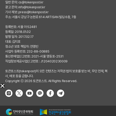
일반 문의:
cs@tokenpost.kr
광고 문의:
info@tokenpost.kr
기사 제보:
press@tokenpost.kr
주소: 서울시 강남구 논현로 614 ARTISAN 빌딩 6층, 7층
등록번호: 서울 아 52481
등록일: 2018.01.02
발행 일자: 2017.02.17
대표: 김지호
청소년 보호 책임자: 전영빈
사업자 등록번호: 232-88-00885
통신판매업신고번호: 2021-서울 영등포-2531
직업정보제공사업신고번호 : J1204020230009
토큰포스트(tokenpost)의 모든 컨텐츠는 저작권 법의 보호를 받는 바, 무단 전재, 복
사, 배포 등을 금합니다.
Copyright ⓒ 2026 토큰포스트. All Rights Reserved.