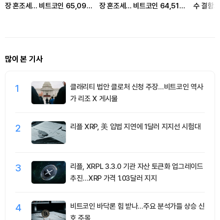
장 혼조세… 비트코인 65,098
장 혼조세… 비트코인 64,516
수 결함으
달러, 이더리움 1,923달러
달러, 이더리움 1,897달러
탈취 外
많이 본 기사
1
클래리티 법안 클로처 신청 주장…비트코인 역사
가 리조 X 게시물
2
리플 XRP, 美 입법 지연에 1달러 지지선 시험대
3
리플, XRPL 3.3.0 기관 자산 토큰화 업그레이드
추진…XRP 가격 1.03달러 지지
4
비트코인 바닥론 힘 받나…주요 분석가들 상승 신
호 주목