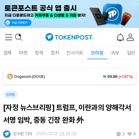
Solana (SOL)
₩
107,093
(+3.67%)
TRON (TRX)
₩
462.6
(+0.54%)
Hyperliquid (HYPE)
₩
77,175
(+1.13%)
경제
마켓
정책
정치
인사이트
브리핑
속보
일반
Dogecoin (DOGE)
₩
99.86
(+1.91%)
Bitcoin (BTC)
₩
91,507,048
(+0.54%)
브리핑
[자정 뉴스브리핑] 트럼프, 이란과의 양해각서
서명 임박, 중동 긴장 완화 外
강수빈 기자
2026.06.12 (금) 23:30
4
3