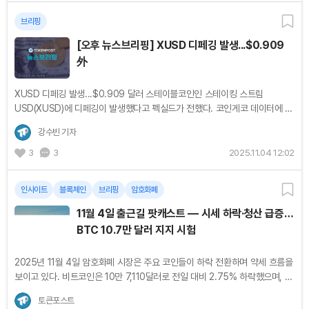
브리핑
[오후 뉴스브리핑] XUSD 디페깅 발생...$0.909
外
XUSD 디페깅 발생...$0.909 달러 스테이블코인인 스테이킹 스트림
USD(XUSD)에 디페깅이 발생했다고 펙실드가 전했다. 코인게코 데이터에 따
르면 XUSD는 지난 24시간 동안 28.1% 하락한 0.909 달러에 거래되고 있
강수빈 기자
다. 비트코인 초기...
3
3
2025.11.04 12:02
인사이트
블록체인
브리핑
암호화폐
11월 4일 출근길 팟캐스트 — 시세 하락·청산 급증…
BTC 10.7만 달러 지지 시험
2025년 11월 4일 암호화폐 시장은 주요 코인들이 하락 전환하며 약세 흐름을
보이고 있다. 비트코인은 10만 7,110달러로 전일 대비 2.75% 하락했으며, 이
더리움은 3,636달러로 5.63% 하락했다. 리플(-6.26%), BNB(-7.45%), 솔
토큰포스트
라나(-9.04%)...