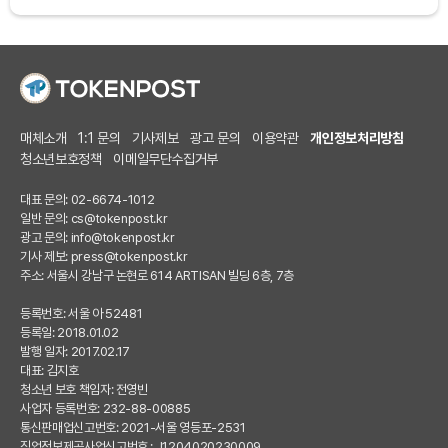
매체소개
1:1 문의
기사제보
광고 문의
이용약관
개인정보처리방침
청소년보호정책
이메일무단수집거부
대표 문의: 02-6674-1012
일반 문의:
cs@tokenpost.kr
광고 문의:
info@tokenpost.kr
기사 제보:
press@tokenpost.kr
주소: 서울시 강남구 논현로 614 ARTISAN 빌딩 6층, 7층
등록번호: 서울 아 52481
등록일: 2018.01.02
발행 일자: 2017.02.17
대표: 김지호
청소년 보호 책임자: 전영빈
사업자 등록번호: 232-88-00885
통신판매업신고번호: 2021-서울 영등포-2531
직업정보제공사업신고번호 : J1204020230009