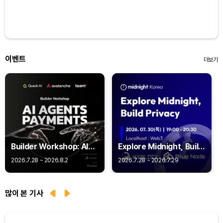
이벤트
더보기
Builder Workshop: AI
Explore Midnight, Build
Agent Payments -
Privacy
2026.7.28 ~ 2026.8.2
2026.7.28 ~ 2026.7.29
Q402
많이 본 기사