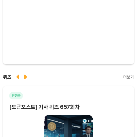
퀴즈
더보기
진행중
마
[토큰포스트] 기사 퀴즈 657회차
[토