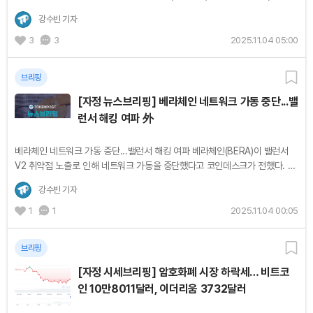
되고 있다. 이더리움은 전날 대비 -5.63% 하락한 3,636달러(약 520만
강수빈 기자
2550원)를...
3
3
2025.11.04 05:00
브리핑
[자정 뉴스브리핑] 베라체인 네트워크 가동 중단...밸
런서 해킹 여파 外
베라체인 네트워크 가동 중단...밸런서 해킹 여파 베라체인(BERA)이 밸런서
V2 취약점 노출로 인해 네트워크 가동을 중단했다고 코인데스크가 전했다. 베
라체인 재단은 "밸리데이터들은 BEX에서 밸런서 취약점 노출을 해결하기 위
강수빈 기자
해 긴급...
1
1
2025.11.04 00:05
브리핑
[자정 시세브리핑] 암호화폐 시장 하락세… 비트코
인 10만8011달러, 이더리움 3732달러