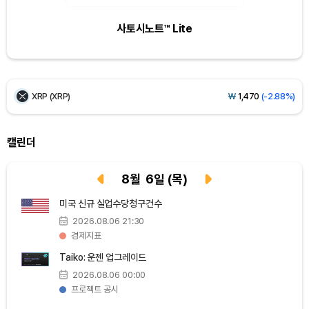
사토시노트™ Lite
BNB (BNB)
₩
841,499
(-0.70%)
USDC (USDC)
₩
1,422
(0.00%)
XRP (XRP)
₩
1,470
(-2.88%)
Solana (SOL)
₩
103,591
(-1.70%)
캘린더
TRON (TRX)
₩
464.7
(-0.29%)
8
월
6
일
(목)
Hyperliquid (HYPE)
₩
79,666
(-1.38%)
미국 신규 실업수당청구건수
2026.08.06 21:30
Dogecoin (DOGE)
₩
98.04
(-1.65%)
경제지표
Taiko: 운젠 업그레이드
Bitcoin (BTC)
₩
91,598,454
(-0.44%)
2026.08.06 00:00
프로젝트 공시