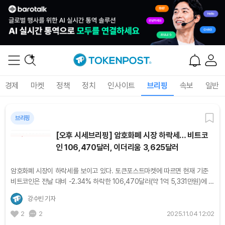
경제
마켓
정책
정치
인사이트
브리핑
속보
일반
브리핑
[오후 시세브리핑] 암호화폐 시장 하락세… 비트코
인 106,470달러, 이더리움 3,625달러
암호화폐 시장이 하락세를 보이고 있다. 토큰포스트마켓에 따르면 현재 기준
비트코인은 전날 대비 -2.34% 하락한 106,470달러(약 1억 5,331만원)에 거
래되고 있다. 이더리움은 전날 대비 -4.55% 하락한 3,625달러(약 522만원)
강수빈 기자
를 기록했다....
2
2
2025.11.04 12:02