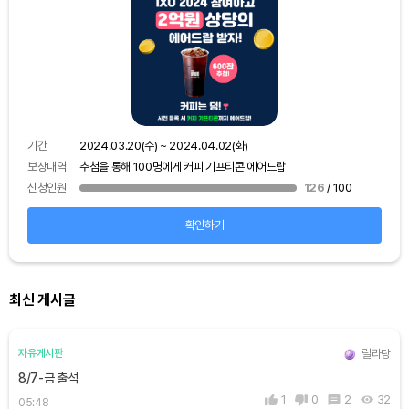
기간
보상
기간
2024.03.20(수) ~ 2024.04.02(화)
신청
보상내역
추첨을 통해 100명에게 커피 기프티콘 에어드랍
신청인원
126
/ 100
확인하기
최신 게시글
릴라당
자유게시판
8/7-금 출석
1
0
2
32
05:48