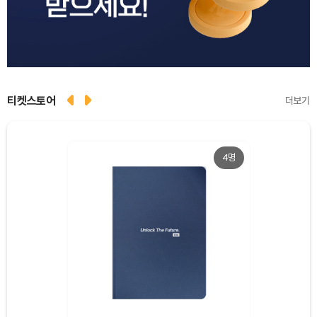
티켓스토어
더보기
4명
Dogecoin (DOGE)
₩
98.04
(-1.65%)
Bitcoin (BTC)
₩
91,598,454
(-0.44%)
Ethereum (ETH)
₩
2,710,211
(-0.05%)
Tether USDt (USDT)
₩
1,421
(+0.01%)