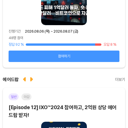
진행기간
2026.08.06 (목) ~ 2026.08.07 (금)
진행
48명 참여
39명
15
%
정답 92
%
오답 8
%
정답
참여하기
에어드랍
더보기
일반
마감
이더
[Episode 12] IXO™2024 참여하고, 2억원 상당 에어
[E
드랍 받자!