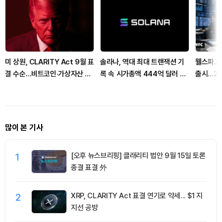
미 상원, CLARITY Act 9월 표
솔라나, 역대 최대 트랜잭션 기
웰스파고,
결 수순…비트코인·가상자산 규
록 속 시가총액 444억 달러 돌
출시…20
제 분수령
파
많이 본 기사
1
[오후 뉴스브리핑] 클래리티 법안 9월 15일 토론
종결 표결 外
2
XRP, CLARITY Act 표결 연기로 약세... $1 지
지선 공방