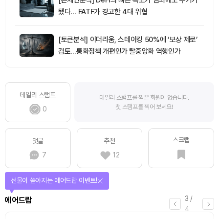
됐다… FATF가 경고한 4대 위협
[토큰분석] 이더리움, 스테이킹 50%에 ‘보상 제로’
검토…통화정책 개편인가 탈중앙화 역행인가
데일리 스탬프
데일리 스탬프를 찍은 회원이 없습니다.
첫 스탬프를 찍어 보세요!
0
스크랩
댓글
추천
7
12
선물이 쏟아지는 에어드랍 이벤트!
3
/
에어드랍
4