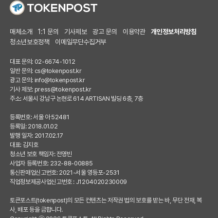
매체소개
1:1 문의
기사제보
광고 문의
이용약관
개인정보처리방침
청소년보호정책
이메일무단수집거부
대표 문의: 02-6674-1012
일반 문의:
cs@tokenpost.kr
광고 문의:
info@tokenpost.kr
기사 제보:
press@tokenpost.kr
주소: 서울시 강남구 논현로 614 ARTISAN 빌딩 6층, 7층
등록번호: 서울 아 52481
등록일: 2018.01.02
발행 일자: 2017.02.17
대표: 김지호
청소년 보호 책임자: 전영빈
사업자 등록번호: 232-88-00885
통신판매업신고번호: 2021-서울 영등포-2531
직업정보제공사업신고번호 : J1204020230009
토큰포스트(tokenpost)의 모든 컨텐츠는 저작권 법의 보호를 받는 바, 무단 전재, 복
사, 배포 등을 금합니다.