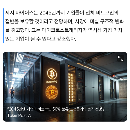
제시 마이어스는 2045년까지 기업들이 전체 비트코인의
Dogecoin (DOGE)
₩
98.94
(-0.30%)
절반을 보유할 것이라고 전망하며, 시장에 미칠 구조적 변화
Bitcoin (BTC)
₩
91,753,546
(+0.31%)
를 경고했다. 그는 마이크로스트래티지가 역사상 가장 가치
있는 기업이 될 수 있다고 강조했다.
“2045년엔 기업이 비트코인 50% 보유”…전문가의 충격 전망 /
TokenPost AI