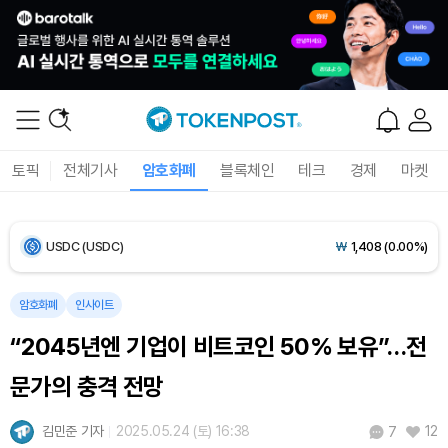
Bitcoin (BTC)
₩
91,753,546
(+0.31%)
Ethereum (ETH)
₩
2,705,801
(+0.17%)
Tether USDt (USDT)
₩
1,407
(-0.01%)
토픽
전체기사
암호화폐
블록체인
테크
경제
마켓
BNB (BNB)
₩
853,362
(+1.45%)
USDC (USDC)
₩
1,408
(0.00%)
XRP (XRP)
₩
1,461
(-0.26%)
암호화폐
인사이트
“2045년엔 기업이 비트코인 50% 보유”…전
Solana (SOL)
₩
107,793
(+1.49%)
문가의 충격 전망
TRON (TRX)
₩
464.2
(+0.32%)
김민준 기자
2025.05.24 (토) 16:38
12
7
Hyperliquid (HYPE)
₩
76,696
(+0.21%)