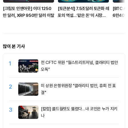
[크립토 인앤아웃] 이더 1250
[토큰분석] 7.5조달러 토큰화 레
[BTC 
만 달러, XRP 950만 달러 이탈
포의 역설…‘같은 돈’이 시장을
6만400
건널 수 있는가
만4850
건
많이 본 기사
1
전 CFTC 위원 “월스트리트저널, 클래리티 법안
오독”
2
미 상원 은행위원장 "클래리티 법안, 휴회 전 표
결"
3
[칼럼] 콜드월렛도 뚫렸다…내 코인은 누가 지키
나