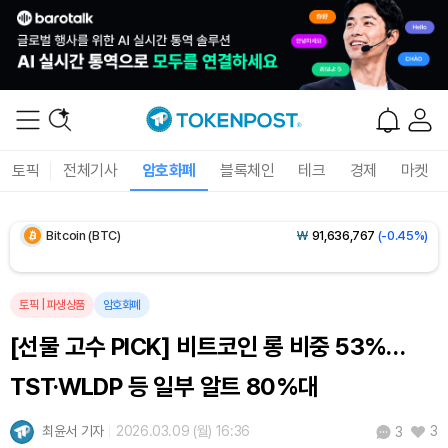
Dogecoin (DOGE)
₩
98.12
(-1.75%)
토픽
전체기사
암호화폐
블록체인
테크
경제
마켓
Bitcoin (BTC)
₩
91,636,767
(-0.45%)
Ethereum (ETH)
₩
2,711,628
(-0.26%)
Tether USDt (USDT)
₩
1,421
(0.00%)
토픽
|
파생상품
암호화폐
[선물 고수 PICK] 비트코인 롱 비중 53%…
BNB (BNB)
₩
841,453
(-0.78%)
TST·WLDP 등 일부 알트 80%대
USDC (USDC)
₩
1,422
(+0.01%)
최윤서 기자
2026.03.09 (월) 16:36
3
3
XRP (XRP)
₩
1,470
(-3.21%)