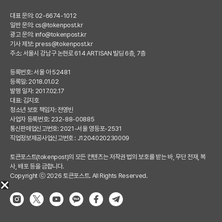
대표 문의: 02-6674-1012
일반 문의:
cs@tokenpost.kr
광고 문의:
info@tokenpost.kr
기사 제보:
press@tokenpost.kr
주소: 서울시 강남구 논현로 614 ARTISAN 빌딩 6층, 7층
등록번호: 서울 아 52481
등록일: 2018.01.02
발행 일자: 2017.02.17
대표: 김지호
청소년 보호 책임자: 전영빈
사업자 등록번호: 232-88-00885
통신판매업신고번호: 2021-서울 영등포-2531
직업정보제공사업신고번호 : J1204020230009
토큰포스트(tokenpost)의 모든 컨텐츠는 저작권 법의 보호를 받는 바, 무단 전재, 복
사, 배포 등을 금합니다.
Copyright ⓒ 2026 토큰포스트. All Rights Reserved.