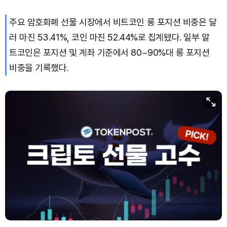
주요 암호화폐 선물 시장에서 비트코인 롱 포지션 비중은 달
Solana (SOL)
₩
103,674
(-1.83%)
러 마진 53.41%, 코인 마진 52.44%로 집계됐다. 일부 알
TRON (TRX)
₩
464.7
(-0.29%)
트코인은 포지션 및 계좌 기준에서 80~90%대 롱 포지션
비중을 기록했다.
Hyperliquid (HYPE)
₩
79,471
(-1.73%)
Dogecoin (DOGE)
₩
98.12
(-1.75%)
Bitcoin (BTC)
₩
91,636,767
(-0.45%)