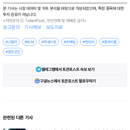
본 기사는 시장 데이터 및 차트 분석을 바탕으로 작성되었으며, 특정 종목에 대한
투자 권유가 아닙니다.
<저작권자 ⓒ TokenPost, 무단전재 및 재배포 금지>
광고문의
기사제보
보도자료
#스텔라
#XLM
#파생시장
#숏베팅
#펀딩비
#롱숏비율
#알트코인
텔레그램에서 토큰포스트 속보 보기
구글뉴스에서 토큰포스트 팔로우하기
관련된 다른 기사