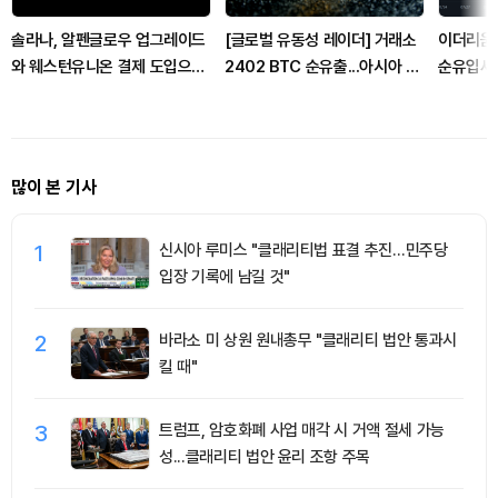
솔라나, 알펜글로우 업그레이드
[글로벌 유동성 레이더] 거래소
이더리움 
와 웨스턴유니온 결제 도입으로
2402 BTC 순유출...아시아 거
순유입세.
생태계 강화
래량 46% 감소
유치
많이 본 기사
1
신시아 루미스 "클래리티법 표결 추진…민주당
입장 기록에 남길 것"
2
바라소 미 상원 원내총무 "클래리티 법안 통과시
킬 때"
3
트럼프, 암호화폐 사업 매각 시 거액 절세 가능
성...클래리티 법안 윤리 조항 주목