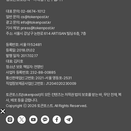
대표 문의: 02-6674-1012
일반 문의:
cs@tokenpost.kr
광고 문의:
info@tokenpost.kr
기사 제보:
press@tokenpost.kr
주소: 서울시 강남구 논현로 614 ARTISAN 빌딩 6층, 7층
등록번호: 서울 아 52481
등록일: 2018.01.02
발행 일자: 2017.02.17
대표: 김지호
청소년 보호 책임자: 전영빈
사업자 등록번호: 232-88-00885
통신판매업신고번호: 2021-서울 영등포-2531
직업정보제공사업신고번호 : J1204020230009
토큰포스트(tokenpost)의 모든 컨텐츠는 저작권 법의 보호를 받는 바, 무단 전재, 복
사, 배포 등을 금합니다.
Copyright ⓒ 2026 토큰포스트. All Rights Reserved.