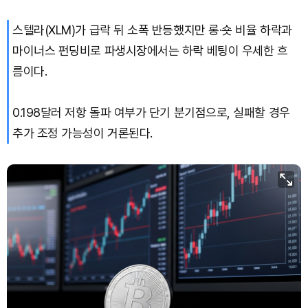
스텔라(XLM)가 급락 뒤 소폭 반등했지만 롱·숏 비율 하락과
Hyperliquid (HYPE)
₩
78,906
(-2.09%)
마이너스 펀딩비로 파생시장에서는 하락 베팅이 우세한 흐
Dogecoin (DOGE)
₩
98.34
(-1.42%)
름이다.
Bitcoin (BTC)
₩
91,433,354
(-1.15%)
0.198달러 저항 돌파 여부가 단기 분기점으로, 실패할 경우
추가 조정 가능성이 거론된다.