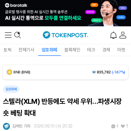
Dogecoin (DOGE)
₩
98.34
(-1.42%)
Bitcoin (BTC)
₩
91,433,354
(-1.15%)
Ethereum (ETH)
₩
2,701,106
(-1.07%)
토픽
전체기사
암호화폐
블록체인
테크
경제
마켓
Tether USDt (USDT)
₩
1,424
(0.00%)
BNB (BNB)
₩
835,782
(-1.67%)
USDC (USDC)
₩
1,425
(-0.02%)
암호화폐
스텔라(XLM) 반등에도 약세 우위…파생시장
XRP (XRP)
₩
1,451
(-3.12%)
숏 베팅 확대
Solana (SOL)
₩
103,509
(-2.09%)
김하린 기자
2026.06.10 (수) 20:32
1
1
TRON (TRX)
₩
466.6
(+0.42%)