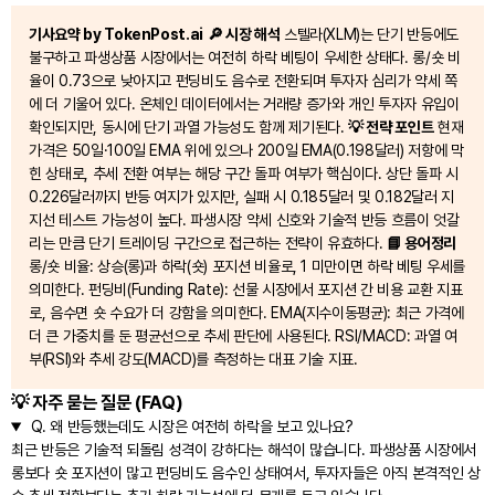
기사요약 by TokenPost.ai
🔎 시장 해석
스텔라(XLM)는 단기 반등에도
불구하고 파생상품 시장에서는 여전히 하락 베팅이 우세한 상태다. 롱/숏 비
율이 0.73으로 낮아지고 펀딩비도 음수로 전환되며 투자자 심리가 약세 쪽
에 더 기울어 있다. 온체인 데이터에서는 거래량 증가와 개인 투자자 유입이
확인되지만, 동시에 단기 과열 가능성도 함께 제기된다.
💡 전략 포인트
현재
가격은 50일·100일 EMA 위에 있으나 200일 EMA(0.198달러) 저항에 막
힌 상태로, 추세 전환 여부는 해당 구간 돌파 여부가 핵심이다. 상단 돌파 시
0.226달러까지 반등 여지가 있지만, 실패 시 0.185달러 및 0.182달러 지
지선 테스트 가능성이 높다. 파생시장 약세 신호와 기술적 반등 흐름이 엇갈
리는 만큼 단기 트레이딩 구간으로 접근하는 전략이 유효하다.
📘 용어정리
롱/숏 비율: 상승(롱)과 하락(숏) 포지션 비율로, 1 미만이면 하락 베팅 우세를
의미한다. 펀딩비(Funding Rate): 선물 시장에서 포지션 간 비용 교환 지표
로, 음수면 숏 수요가 더 강함을 의미한다. EMA(지수이동평균): 최근 가격에
더 큰 가중치를 둔 평균선으로 추세 판단에 사용된다. RSI/MACD: 과열 여
부(RSI)와 추세 강도(MACD)를 측정하는 대표 기술 지표.
💡 자주 묻는 질문 (FAQ)
Q.
왜 반등했는데도 시장은 여전히 하락을 보고 있나요?
최근 반등은 기술적 되돌림 성격이 강하다는 해석이 많습니다. 파생상품 시장에서
롱보다 숏 포지션이 많고 펀딩비도 음수인 상태여서, 투자자들은 아직 본격적인 상