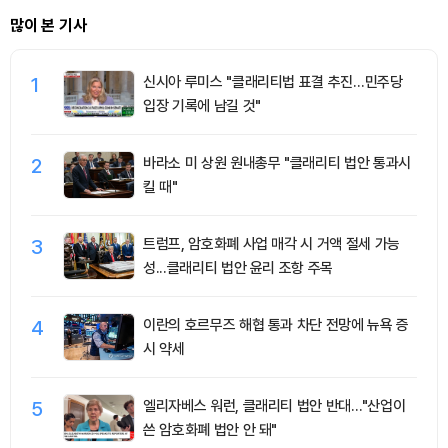
많이 본 기사
1
신시아 루미스 "클래리티법 표결 추진…민주당
입장 기록에 남길 것"
2
바라소 미 상원 원내총무 "클래리티 법안 통과시
킬 때"
3
트럼프, 암호화폐 사업 매각 시 거액 절세 가능
성...클래리티 법안 윤리 조항 주목
4
이란의 호르무즈 해협 통과 차단 전망에 뉴욕 증
시 약세
5
엘리자베스 워런, 클래리티 법안 반대…"산업이
쓴 암호화폐 법안 안 돼"