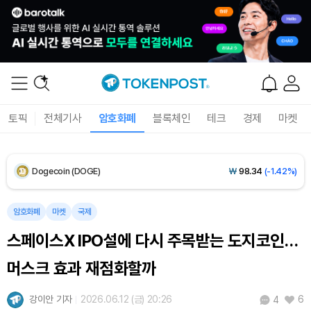
XRP (XRP)
₩
1,451
(-3.12%)
Solana (SOL)
₩
103,509
(-2.09%)
TRON (TRX)
₩
466.6
(+0.42%)
토픽
전체기사
암호화폐
블록체인
테크
경제
마켓
Hyperliquid (HYPE)
₩
78,906
(-2.09%)
Dogecoin (DOGE)
₩
98.34
(-1.42%)
Bitcoin (BTC)
₩
91,433,354
(-1.15%)
암호화폐
마켓
국제
스페이스X IPO설에 다시 주목받는 도지코인…
머스크 효과 재점화할까
강이안 기자
2026.06.12 (금) 20:26
6
4