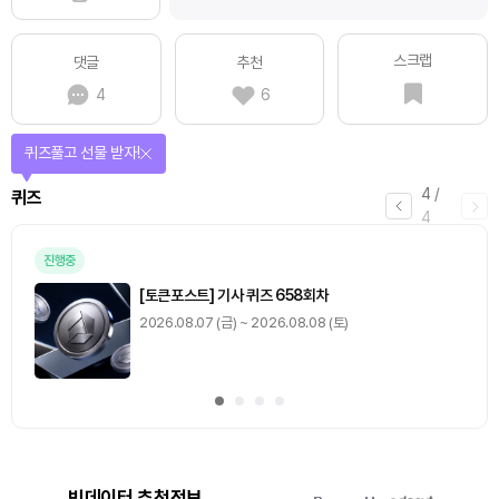
스크랩
댓글
추천
4
6
퀴즈풀고 선물 받자!
4
/
퀴즈
4
진행중
[토큰포스트] 기사 퀴즈 658회차
2026.08.07 (금) ~ 2026.08.08 (토)
빅데이터 추천정보