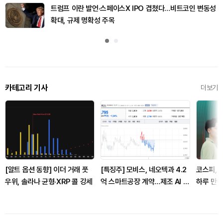
트럼프 이란 발언·스페이스X IPO 겹쳤다…비트코인 변동성
확대, 규제 명확성 주목
카테고리 기사
더보기
[알트 옵션 동향] 이더 거래 풋
[특징주] 모비스, 네오텍과 4.2
코스피, 
우위, 솔라나 균형·XRP 콜 강세
억 스마트공장 계약…제조 AI 수
하루 만에
주 확대 부각