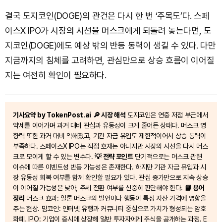
결국 도지코인(DOGE)의 관건은 다시 한 번 ‘주목도’다. 스페
이스X IPO가 시장의 시선을 머스크에게 되돌려 놓는다면, 도
지코인(DOGE)에도 예상 밖의 반등 동력이 생길 수 있다. 다만
지금까지의 침체를 고려하면, 관심만으로 상승 흐름이 이어질
지는 여전히 확인이 필요하다.
기사요약 by TokenPost.ai
🔎 시장 해석
도지코인은 연중 저점 부근에서
약세를 이어가며 과거 대비 관심과 유동성이 크게 줄어든 상태다. 머스크 영
향력 또한 과거 대비 약해졌고, 기관 자금 유입도 제한적이어서 상승 동력이
부족하다. 스페이스X IPO는 직접 호재는 아니지만 시장의 시선을 다시 머스
크로 모이게 할 수 있는 변수다.
💡 전략 포인트
단기적으로는 머스크 관련
이슈에 따른 이벤트성 반등 가능성은 존재한다. 하지만 기관 자금 유입과 시
장 유동성 회복 여부를 함께 확인할 필요가 있다. 관심 증가만으로 지속 상승
이 이어질 가능성은 낮아, 추세 전환 여부를 신중히 판단해야 한다.
📘 용어
정리
머스크 효과: 일론 머스크의 발언이나 행동이 특정 자산 가격에 영향을
주는 현상. 밈코인: 인터넷 유행과 커뮤니티 중심으로 가치가 형성되는 암호
화폐. IPO: 기업이 증시에 상장해 일반 투자자에게 주식을 공개하는 과정. E