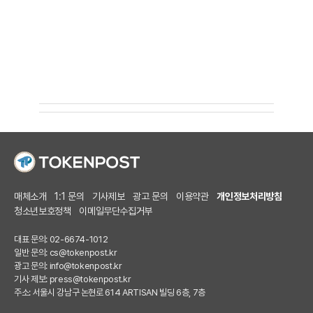
매체소개
1:1 문의
기사제보
광고 문의
이용약관
개인정보처리방침
청소년보호정책
이메일무단수집거부
대표 문의: 02-6674-1012
일반 문의:
cs@tokenpost.kr
광고 문의:
info@tokenpost.kr
기사 제보:
press@tokenpost.kr
주소: 서울시 강남구 논현로 614 ARTISAN 빌딩 6층, 7층