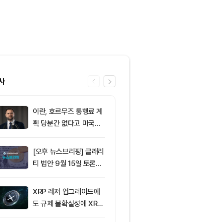
사
이란, 호르무즈 통행료 계
6
SK이노베이션,
획 당분간 없다고 미국에
업이익 전망치 
통보
회… 기업 실적
[오후 뉴스브리핑] 클래리
7
솔라나의 최근
티 법안 9월 15일 토론종
네트워크 변화,
결 표결 外
분석
XRP 레저 업그레이드에
8
그레이스케일 
도 규제 불확실성에 XRP
법, 올해 통과
가격 변동
아”