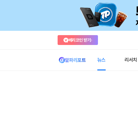
베리코인 받기
뉴스
리서치
알파리포트