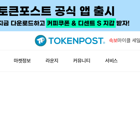
Naval “
위협 안 해”
속보
마이클 세일
없다는 점 
삼성 HBM
마켓정보
라운지
커뮤니티
서비스
점유율 38
트럼프 장남
상충 논란
유니트리, 
시 예상 이
Naval “
위협 안 해”
마이클 세일
없다는 점 