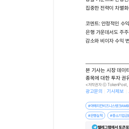
집중한 전략이 차별화
코멘트: 안정적인 수익
은행 가운데서도 주주
감소와 비이자 수익 
본 기사는 시장 데이
종목에 대한 투자 권
<저작권자 ⓒ TokenPost
광고문의
기사제보
#아메리칸비즈니스뱅크AMB
#은행실적
#중소기업금
텔레그램에서 토큰포