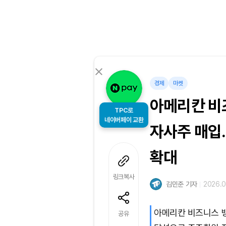
경제
마켓
아메리칸 비즈
TPC로
자사주 매입
네이버페이 교환
확대
링크복사
김민준 기자
2026.0
아메리칸 비즈니스 뱅
공유