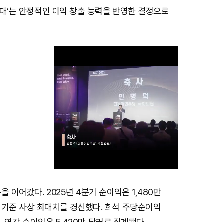
 확대’는 안정적인 이익 창출 능력을 반영한 결정으로
 이어갔다. 2025년 4분기 순이익은 1,480만
M
 기준 사상 최대치를 경신했다. 희석 주당순이익
u
였고, 연간 순이익은 5,420만 달러로 집계됐다.