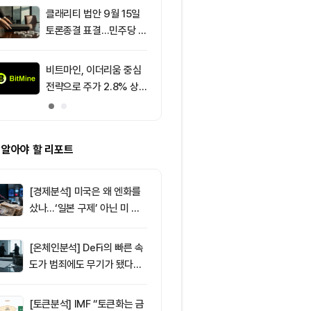
클래리티 법안 9월 15일
9
비상장 코인 투
토론종결 표결…민주당 7
장년층 대상 
표 필요
비트마인, 이더리움 중심
10
[선물 고수 PI
전략으로 주가 2.8% 상
USDT 담보 계
승
p 급감...XRP
폭 확대
 알아야 할 리포트
[경제분석] 미국은 왜 엔화를
샀나…‘일본 구제’ 아닌 미 국
채·아시아 통화 방어전
[온체인분석] DeFi의 빠른 속
도가 범죄에도 무기가 됐다…
FATF가 경고한 4대 위협
[토큰분석] IMF “토큰화는 금