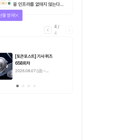
융 인프라를 없애지 않는다…
‘하이브리드 FMI’로 재편할
선물 받자!
뿐”
4
/
4
마감
[토큰포스트] 기사 퀴즈
[토큰포스트] 기사 
658회차
657회차
2026.08.07 (금) ~
2026.08.06 (목) ~
2026.08.08 (토)
2026.08.07 (금)