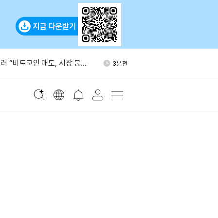
오픈소스 AI, 프론티어랩 수익성
59분 전
러 “비트코인 매도, 시장 붕괴
3분 전
입증”
4 수율 80% 달성 보도…연말
28분 전
% 목표
, 칼시·폴리마켓 연계에 이해
35분 전
10일 청약 개시…1계좌 당첨
53분 전
익 22만 위안
오픈소스 AI, 프론티어랩 수익성
59분 전
러 “비트코인 매도, 시장 붕괴
3분 전
입증”