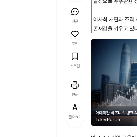
달성으로 주주환원 
이사회 개편과 조직 
댓글
존재감을 키우고 있다
추천
스크랩
인쇄
아메리칸 비즈니스 뱅크(A
글자크기
TokenPost.ai