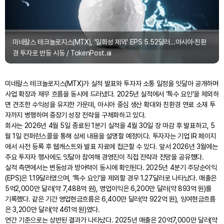
미네랄스 테크놀로지스(MTX), '일회성 제외' EPS 5.52달러…아시아·친환
경 투자로 반등 시동 / TokenPost.ai
미네랄스 테크놀로지스(MTX)가 실적 발표와 투자자 소통 일정을 잇달아 공개하며
사업 확장과 재무 흐름을 동시에 드러냈다. 2025년 실적에서 ‘특수 요인’을 제외하
면 견조한 수익성을 유지한 가운데, 아시아 중심 생산 확대와 친환경 연료 소재 투
자까지 병행하며 중장기 성장 전략을 구체화하고 있다.
회사는 2026년 4월 5일 종료된 1분기 실적을 4월 30일 장 마감 후 발표하고, 5
월 1일 컨퍼런스콜을 통해 상세 내용을 설명할 예정이다. 투자자는 기업 IR 페이지
에서 사전 등록 후 웹캐스트와 발표 자료에 접근할 수 있다. 앞서 2026년 3월에는
주요 투자자 행사에도 잇달아 참여해 경영진이 직접 전략과 전망을 공유했다.
실적 측면에서는 변동성과 방어력이 동시에 확인된다. 2025년 4분기 주당순이익
(EPS)은 1.19달러였으며, ‘특수 요인’을 제외할 경우 1.27달러로 나타났다. 매출은
5억2,000만 달러(약 7,488억 원), 영업이익은 6,200만 달러(약 893억 원)를
기록했다. 같은 기간 영업현금흐름은 6,400만 달러(약 922억 원), 잉여현금흐름
은 3,200만 달러(약 461억 원)였다.
연간 기준으로는 상반된 결과가 나타났다. 2025년 매출은 20억7,000만 달러(약