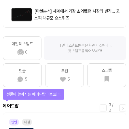
[마켓분석] 세계에서 가장 소외됐던 시장의 반격… 코
스피 대규모 숏스퀴즈
데일리 스탬프
데일리 스탬프를 찍은 회원이 없습니다.
첫 스탬프를 찍어 보세요!
0
스크랩
댓글
추천
5
5
선물이 쏟아지는 에어드랍 이벤트!
3
/
에어드랍
4
일반
마감