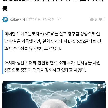
XRP (XRP)
₩
1,491
(-2.31%)
동
Solana (SOL)
₩
104,543
(-0.85%)
김민준 기자
2026.04.02 (목) 23:57
5
5
TRON (TRX)
₩
466.8
(+0.47%)
미네랄스 테크놀로지스(MTX)는 탈크 충당금 영향으로 연
Hyperliquid (HYPE)
₩
80,131
(+0.79%)
간 손실을 기록했지만, 일회성 제외 시 EPS 5.52달러로 견
조한 수익성을 유지했다고 전했다.
Dogecoin (DOGE)
₩
99.07
(-0.81%)
Bitcoin (BTC)
₩
91,731,663
(+0.18%)
아시아 생산 확대와 친환경 연료 소재 투자, 반려동물 사업
성장으로 중장기 전략을 강화하고 있다고 밝혔다.