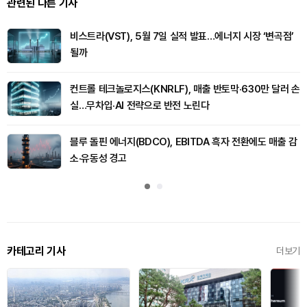
관련된 다른 기사
비스트라(VST), 5월 7일 실적 발표…에너지 시장 ‘변곡점’
될까
컨트롤 테크놀로지스(KNRLF), 매출 반토막·630만 달러 손
실…무차입·AI 전략으로 반전 노린다
블루 돌핀 에너지(BDCO), EBITDA 흑자 전환에도 매출 감
소·유동성 경고
카테고리 기사
더보기