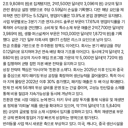
2조 9,808억 원)로 집계됐지만, 2억1,500만 달러(약 3,096억 원) 규모의 탈크
관련 충당금 설정 영향으로 주당 0.59달러 손실을 기록했다. 다만 해당 요인을 제
외하면 연간 EPS는 5.52달러, 영업이익률은 13.9%로 본업 경쟁력은 유지됐다.
사업 부문별로는 3분기 기준 엔지니어드 솔루션 부문이 17.6%의 영업이익률을 기
록하며 수익성을 견인했다. 소비재 및 특수소재 부문 매출은 2억7,700만 달러(약
3,989억 원), 생활·퍼스널케어 부문은 1억3,000만 달러(약 1,872억 원)를 기록
했다. 같은 기간 일부 자회사의 챕터11 신청은 리스크 요인으로 남아 있다.
현금 흐름을 기반으로 한 주주환원 정책도 이어진다. 회사는 분기 배당금을 주당
0.12달러로 유지하며 3년 연속 배당 확대 기조를 이어갔다. 동시에 2억 달러(약 2,
880억 원) 규모의 자사주 매입 프로그램 가운데 약 5,000만 달러(약 720억 원)
를 집행하며 균형 잡힌 자본 배분 전략을 유지하고 있다.
성장 전략의 핵심은 ‘아시아’와 ‘친환경 소재’다. 회사는 2025년 이후 인도와 중국
을 중심으로 제지·패키징 위성 공장을 확장하며 생산능력을 끌어올렸다. 특히 아시
아 지역 물량은 2022년 이후 30% 증가했고, 패키징 매출은 두 배 이상 확대됐다.
현재 전 세계 56개의 위성 설비를 운영 또는 건설 중이며, 고성능 탄산칼슘 소재를
통해 비용 절감과 지속가능성을 동시에 겨냥하고 있다.
친환경 연료 시장 대응도 눈에 띈다. 터키 우샥 공장 투자를 통해 식용유 및 재생연
료 정제용 ‘라피놀’ 제품 생산을 확대하고 있으며, 약 11억 달러(약 1조 5,840억
원) 규모의 글로벌 정유 소재 시장에서 입지를 강화하고 있다. 특히 재생연료 부문
은 규제 변화에 힘입어 가장 빠르게 성장하는 영역으로 평가된다.
반려동물 사업 역시 새로운 축으로 부상하고 있다. 미국, 캐나다, 중국 생산시설을