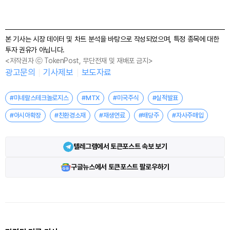
본 기사는 시장 데이터 및 차트 분석을 바탕으로 작성되었으며, 특정 종목에 대한
투자 권유가 아닙니다.
<저작권자 ⓒ TokenPost, 무단전재 및 재배포 금지>
광고문의
기사제보
보도자료
#미네랄스테크놀로지스
#MTX
#미국주식
#실적발표
#아시아확장
#친환경소재
#재생연료
#배당주
#자사주매입
텔레그램에서 토큰포스트 속보 보기
구글뉴스에서 토큰포스트 팔로우하기