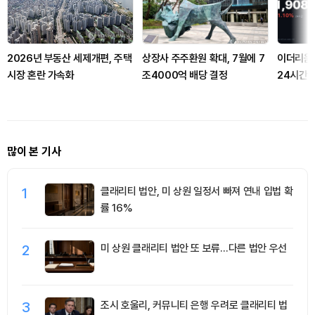
2026년 부동산 세제개편, 주택
상장사 주주환원 확대, 7월에 7
이더리움 
시장 혼란 가속화
조4000억 배당 결정
24시간 
많이 본 기사
1
클래리티 법안, 미 상원 일정서 빠져 연내 입법 확
률 16%
2
미 상원 클래리티 법안 또 보류…다른 법안 우선
3
조시 호울리, 커뮤니티 은행 우려로 클래리티 법