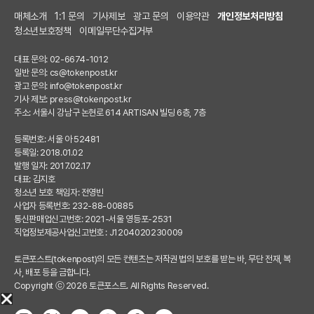
매체소개
1:1 문의
기사제보
광고 문의
이용약관
개인정보처리방침
청소년보호정책
이메일무단수집거부
대표 문의: 02-6674-1012
일반 문의:
cs@tokenpost.kr
광고 문의:
info@tokenpost.kr
기사 제보:
press@tokenpost.kr
주소: 서울시 강남구 논현로 614 ARTISAN 빌딩 6층, 7층
등록번호: 서울 아 52481
등록일: 2018.01.02
발행 일자: 2017.02.17
대표: 김지호
청소년 보호 책임자: 전영빈
사업자 등록번호: 232-88-00885
통신판매업신고번호: 2021-서울 영등포-2531
직업정보제공사업신고번호 : J1204020230009
토큰포스트(tokenpost)의 모든 컨텐츠는 저작권 법의 보호를 받는 바, 무단 전재, 복
사, 배포 등을 금합니다.
Copyright ⓒ 2026 토큰포스트. All Rights Reserved.