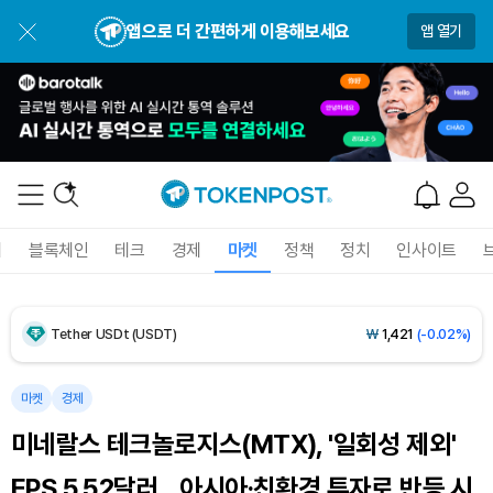
앱으로 더 간편하게 이용해보세요
앱 열기
Dogecoin (DOGE)
₩
99.07
(-0.81%)
Bitcoin (BTC)
₩
91,731,663
(+0.18%)
폐
블록체인
테크
경제
마켓
정책
정치
인사이트
Ethereum (ETH)
₩
2,700,606
(+1.41%)
Tether USDt (USDT)
₩
1,421
(-0.02%)
BNB (BNB)
₩
843,288
(-1.42%)
마켓
경제
미네랄스 테크놀로지스(MTX), '일회성 제외'
USDC (USDC)
₩
1,422
(0.00%)
EPS 5.52달러…아시아·친환경 투자로 반등 시