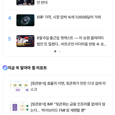
안 반대
4
XRP 가격, 시장 압박 속에 1.0668달러 거래
5
8월 6일 출근길 팟캐스트 — 미 상원 클래리티
법안 또 밀렸다…비트코인·이더리움 반등 속 숏
청산 2.35억달러
지금 꼭 알아야 할 리포트
[토큰분석] 효율의 이면, 토큰화가 만든 다섯 갈래 리
스크
[토큰분석] IMF “토큰화는 금융 인프라를 없애지 않
는다… ‘하이브리드 FMI’로 재편할 뿐”