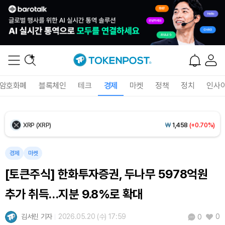
Ethereum (ETH)
₩
2,694,712
(-0.01%)
Tether USDt (USDT)
₩
1,407
(-0.02%)
BNB (BNB)
₩
847,818
(+1.97%)
암호화폐
블록체인
테크
경제
마켓
정책
정치
인사
USDC (USDC)
₩
1,408
(-0.01%)
XRP (XRP)
₩
1,458
(+0.70%)
Solana (SOL)
₩
106,665
(+2.63%)
경제
마켓
[토큰주식] 한화투자증권, 두나무 5978억원
TRON (TRX)
₩
463.7
(+0.54%)
추가 취득…지분 9.8%로 확대
Hyperliquid (HYPE)
₩
77,529
(+1.62%)
김서린 기자
2026.05.20 (수) 17:59
0
0
Dogecoin (DOGE)
₩
98.52
(+0.16%)