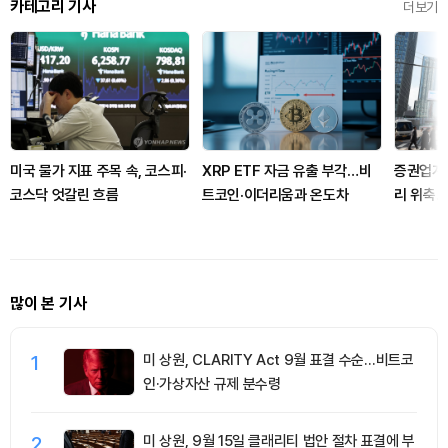
카테고리 기사
더보기
미국 물가 지표 주목 속, 코스피·
XRP ETF 자금 유출 부각…비
증권업계
코스닥 엇갈린 흐름
트코인·이더리움과 온도차
리 위축…
많이 본 기사
1
미 상원, CLARITY Act 9월 표결 수순…비트코
인·가상자산 규제 분수령
2
미 상원, 9월 15일 클래리티 법안 절차 표결에 부