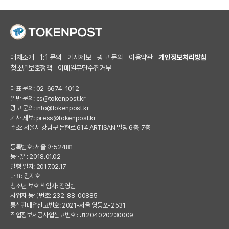
매체소개
1:1 문의
기사제보
광고 문의
이용약관
개인정보처리방침
청소년보호정책
이메일무단수집거부
대표 문의: 02-6674-1012
일반 문의:
cs@tokenpost.kr
광고 문의:
info@tokenpost.kr
기사 제보:
press@tokenpost.kr
주소: 서울시 강남구 논현로 614 ARTISAN 빌딩 6층, 7층
등록번호: 서울 아 52481
등록일: 2018.01.02
발행 일자: 2017.02.17
대표: 김지호
청소년 보호 책임자: 전영빈
사업자 등록번호: 232-88-00885
통신판매업신고번호: 2021-서울 영등포-2531
직업정보제공사업신고번호 : J1204020230009