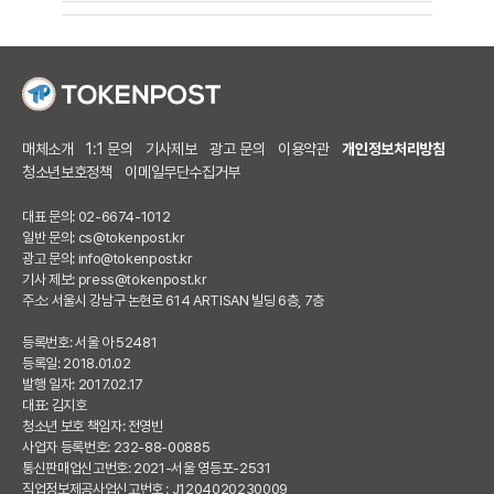
매체소개
1:1 문의
기사제보
광고 문의
이용약관
개인정보처리방침
청소년보호정책
이메일무단수집거부
대표 문의: 02-6674-1012
일반 문의:
cs@tokenpost.kr
광고 문의:
info@tokenpost.kr
기사 제보:
press@tokenpost.kr
주소: 서울시 강남구 논현로 614 ARTISAN 빌딩 6층, 7층
등록번호: 서울 아 52481
등록일: 2018.01.02
발행 일자: 2017.02.17
대표: 김지호
청소년 보호 책임자: 전영빈
사업자 등록번호: 232-88-00885
통신판매업신고번호: 2021-서울 영등포-2531
직업정보제공사업신고번호 : J1204020230009