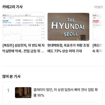
카테고리 기사
더보기
[특징주] 삼성전자, 미 반도체 차
현대백화점, 목표주가 하향 조정
[특징주]
익실현에 약세…전일 급등 뒤 숨
에도 73% 상승 여력 기대
속 흑자에
고르기
즈…장 초
많이 본 기사
1
클래리티 법안, 미 상원 일정서 빠져 연내 입법 확
률 16%