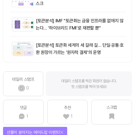
스크
[토큰분석] IMF “토큰화는 금융 인프라를 없애지 않
는다… ‘하이브리드 FMI’로 재편할 뿐”
[토큰분석] 토큰화 세계의 세 갈래 길… 단일·공통·호
환 원장이 가르는 ‘원자적 결제’의 운명
데일리 스탬프
데일리 스탬프를 찍은 회원이 없습니다.
첫 스탬프를 찍어 보세요!
0
스크랩
댓글
추천
1
1
선물이 쏟아지는 에어드랍 이벤트!