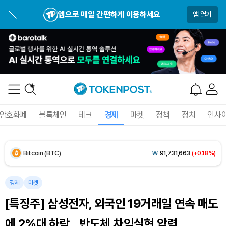
USDC (USDC)
₩
1,422
(0.00%)
앱으로 매일 간편하게 이용하세요
앱 열기
XRP (XRP)
₩
1,491
(-2.31%)
Solana (SOL)
₩
104,543
(-0.85%)
TRON (TRX)
₩
466.8
(+0.47%)
Hyperliquid (HYPE)
₩
80,131
(+0.79%)
암호화폐
블록체인
테크
경제
마켓
정책
정치
인사
Dogecoin (DOGE)
₩
99.07
(-0.81%)
Bitcoin (BTC)
₩
91,731,663
(+0.18%)
경제
마켓
[특징주] 삼성전자, 외국인 19거래일 연속 매도
에 2%대 하락…반도체 차익실현 압력