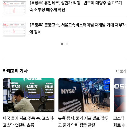
[특징주] 유진테크, 상한가 직행…반도체 대형주 숨고르기
속 소부장 매수세 확산
[특징주] 동양고속, 서울고속버스터미널 재개발 기대 재부각
에 강세
카테고리 기사
더보기
미국 물가 지표 주목 속, 코스피·
뉴욕 증시, 물가 지표 발표 앞두
코스닥 레
코스닥 엇갈린 흐름
고 물가 압력 집중 관찰
화로 수익