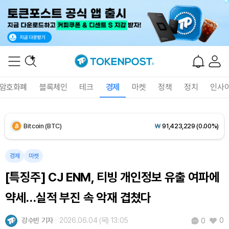
Solana (SOL)
₩
107,602
(+1.61%)
TRON (TRX)
₩
464.0
(+0.28%)
Hyperliquid (HYPE)
₩
76,668
(-0.21%)
암호화폐
블록체인
테크
경제
마켓
정책
정치
인사
Dogecoin (DOGE)
₩
98.83
(-0.23%)
Bitcoin (BTC)
₩
91,423,229
(0.00%)
경제
마켓
[특징주] CJ ENM, 티빙 개인정보 유출 여파에
약세…실적 부진 속 악재 겹쳤다
강수빈 기자
2026.06.04 (목) 13:05
0
0