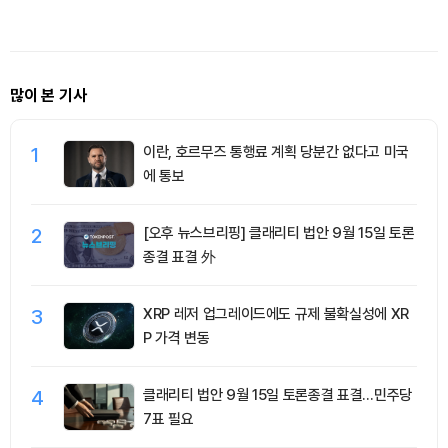
많이 본 기사
1
이란, 호르무즈 통행료 계획 당분간 없다고 미국
에 통보
2
[오후 뉴스브리핑] 클래리티 법안 9월 15일 토론
종결 표결 外
3
XRP 레저 업그레이드에도 규제 불확실성에 XR
P 가격 변동
4
클래리티 법안 9월 15일 토론종결 표결…민주당
7표 필요