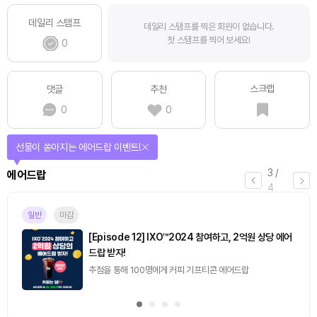
데일리 스탬프
데일리 스탬프를 찍은 회원이 없습니다.
첫 스탬프를 찍어 보세요!
0
스크랩
댓글
추천
0
0
선물이 쏟아지는 에어드랍 이벤트!
3
/
에어드랍
4
일반
마감
[Episode 12] IXO™2024 참여하고, 2억원 상당 에어
드랍 받자!
추첨을 통해 100명에게 커피 기프티콘 에어드랍