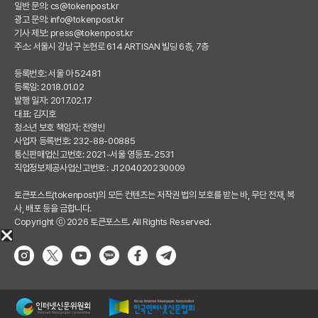
일반 문의:
cs@tokenpost.kr
광고 문의:
info@tokenpost.kr
기사 제보:
press@tokenpost.kr
주소: 서울시 강남구 논현로 614 ARTISAN 빌딩 6층, 7층
등록번호: 서울 아 52481
등록일: 2018.01.02
발행 일자: 2017.02.17
대표: 김지호
청소년 보호 책임자: 전영빈
사업자 등록번호: 232-88-00885
통신판매업신고번호: 2021-서울 영등포-2531
직업정보제공사업신고번호 : J1204020230009
토큰포스트(tokenpost)의 모든 컨텐츠는 저작권 법의 보호를 받는 바, 무단 전재, 복
사, 배포 등을 금합니다.
Copyright ⓒ 2026 토큰포스트. All Rights Reserved.