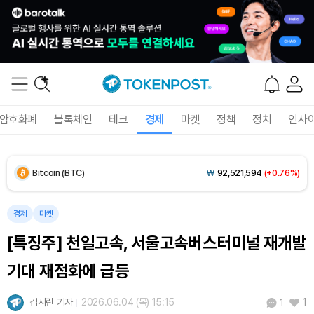
Solana (SOL)
₩
105,258
(+1.36%)
TRON (TRX)
₩
466.0
(+0.05%)
Hyperliquid (HYPE)
₩
77,498
(-3.22%)
암호화폐
블록체인
테크
경제
마켓
정책
정치
인사
Dogecoin (DOGE)
₩
99.33
(+1.33%)
Bitcoin (BTC)
₩
92,521,594
(+0.76%)
경제
마켓
[특징주] 천일고속, 서울고속버스터미널 재개발
기대 재점화에 급등
김서린 기자
2026.06.04 (목) 15:15
1
1