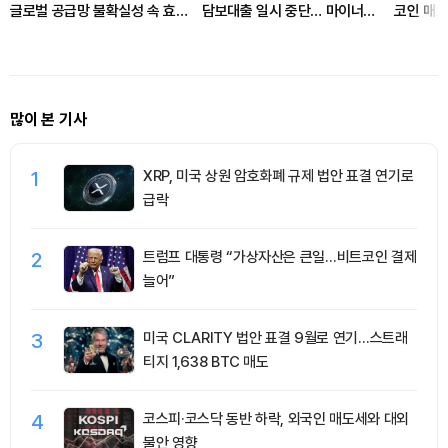
글로벌 공급망 불확실성 속 효율
담보대출 일시 중단… 마이너스
코인 매도에
성 강화
통장 한도 축소
들리나
많이 본 기사
1
XRP, 미국 상원 암호화폐 규제 법안 표결 연기로
급락
2
트럼프 대통령 “가상자산은 큰일…비트코인 결제
늘어”
3
미국 CLARITY 법안 표결 9월로 연기…스트래
티지 1,638 BTC 매도
4
코스피·코스닥 동반 하락, 외국인 매도세와 대외
불안 영향