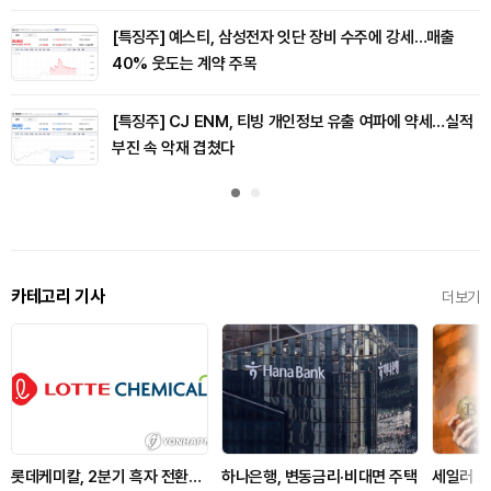
[특징주] 예스티, 삼성전자 잇단 장비 수주에 강세…매출
40% 웃도는 계약 주목
[특징주] CJ ENM, 티빙 개인정보 유출 여파에 약세…실적
부진 속 악재 겹쳤다
카테고리 기사
더보기
롯데케미칼, 2분기 흑자 전환…
하나은행, 변동금리·비대면 주택
세일러 A