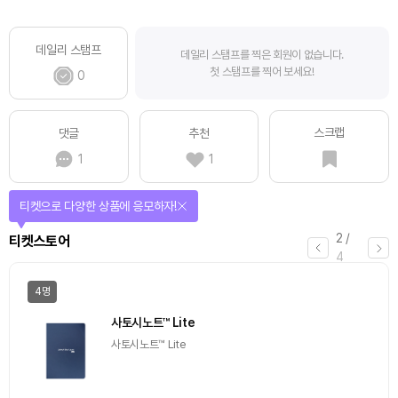
데일리 스탬프
데일리 스탬프를 찍은 회원이 없습니다.
첫 스탬프를 찍어 보세요!
0
스크랩
댓글
추천
1
1
선물이 쏟아지는 에어드랍 이벤트!
3
/
에어드랍
4
일반
마감
[Episode 12] IXO™2024 참여하고, 2억원 상당 에어
드랍 받자!
추첨을 통해 100명에게 커피 기프티콘 에어드랍