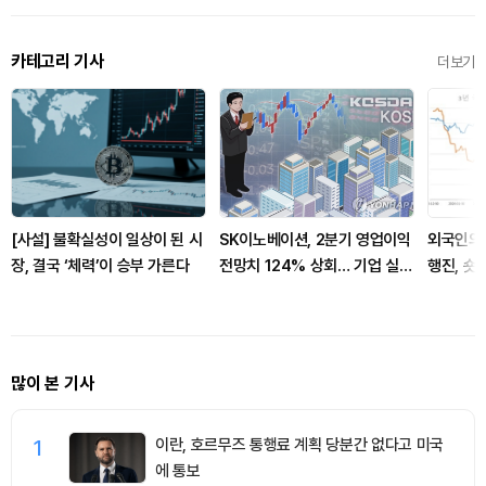
카테고리 기사
더보기
[사설] 불확실성이 일상이 된 시
SK이노베이션, 2분기 영업이익
외국인의 
장, 결국 ‘체력’이 승부 가른다
전망치 124% 상회… 기업 실적
행진, 숏
양호
많이 본 기사
1
이란, 호르무즈 통행료 계획 당분간 없다고 미국
에 통보