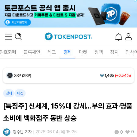
Ethereum (ETH)
₩
2,699,593
(+0.10%)
Tether USDt (USDT)
₩
1,407
(-0.02%)
BNB (BNB)
₩
848,743
(+1.43%)
암호화폐
블록체인
테크
경제
마켓
정책
정치
인사
USDC (USDC)
₩
1,408
(0.00%)
XRP (XRP)
₩
1,465
(+0.54%)
Solana (SOL)
₩
107,494
(+2.22%)
경제
마켓
[특징주] 신세계, 15%대 강세…부의 효과·명품
TRON (TRX)
₩
464.1
(+0.74%)
소비에 백화점주 동반 상승
Hyperliquid (HYPE)
₩
77,092
(+0.73%)
강수빈 기자
2026.06.04 (목) 15:25
0
0
Dogecoin (DOGE)
₩
98.78
(-0.21%)