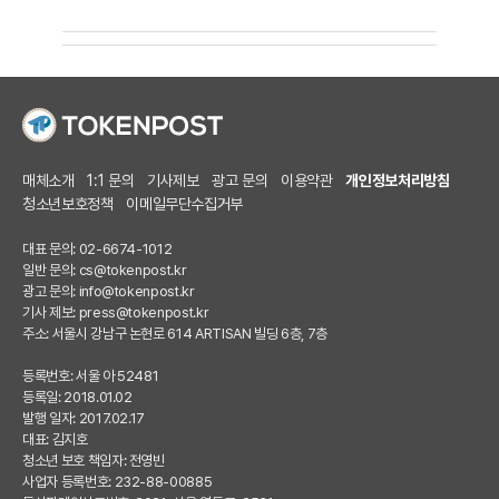
매체소개
1:1 문의
기사제보
광고 문의
이용약관
개인정보처리방침
청소년보호정책
이메일무단수집거부
대표 문의: 02-6674-1012
일반 문의:
cs@tokenpost.kr
광고 문의:
info@tokenpost.kr
기사 제보:
press@tokenpost.kr
주소: 서울시 강남구 논현로 614 ARTISAN 빌딩 6층, 7층
등록번호: 서울 아 52481
등록일: 2018.01.02
발행 일자: 2017.02.17
대표: 김지호
청소년 보호 책임자: 전영빈
사업자 등록번호: 232-88-00885