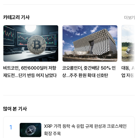
카테고리 기사
더보기
비트코인, 6만6000달러 저항
코오롱인더, 중간배당 50% 인
대동, AI
재도전…단기 반등 여지 남았다
상…주주 환원 확대 신호탄
업 자동화
많이 본 기사
1
XRP 가격 등락 속 유럽 규제 완성과 크로스체인
확장 주목