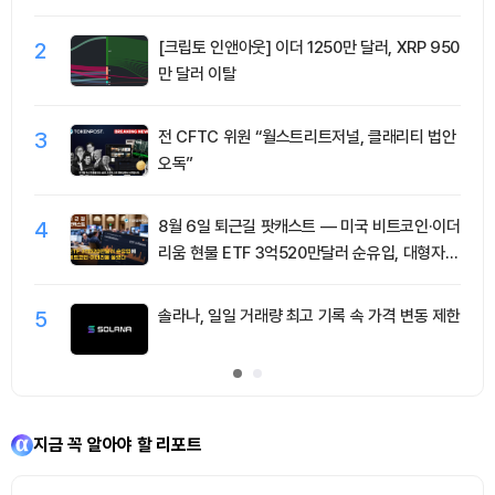
2
[크립토 인앤아웃] 이더 1250만 달러, XRP 950
만 달러 이탈
3
전 CFTC 위원 “월스트리트저널, 클래리티 법안
오독”
4
8월 6일 퇴근길 팟캐스트 — 미국 비트코인·이더
리움 현물 ETF 3억520만달러 순유입, 대형자산
쏠림 강화
5
솔라나, 일일 거래량 최고 기록 속 가격 변동 제한
지금 꼭 알아야 할 리포트