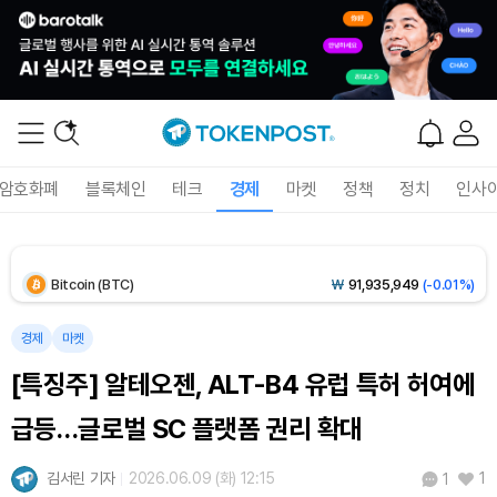
Solana (SOL)
₩
104,163
(-1.38%)
TRON (TRX)
₩
465.4
(-0.17%)
Hyperliquid (HYPE)
₩
79,388
(-3.02%)
암호화폐
블록체인
테크
경제
마켓
정책
정치
인사
Dogecoin (DOGE)
₩
98.33
(-1.53%)
Bitcoin (BTC)
₩
91,935,949
(-0.01%)
경제
마켓
[특징주] 알테오젠, ALT-B4 유럽 특허 허여에
급등…글로벌 SC 플랫폼 권리 확대
김서린 기자
2026.06.09 (화) 12:15
1
1