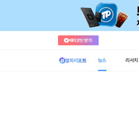
베리코인 받기
뉴스
리서치
알파리포트