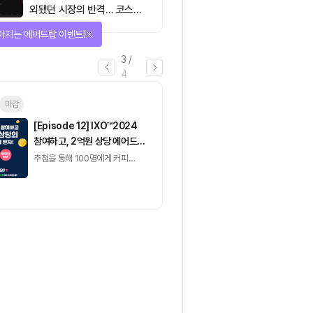
외됐던 시장의 반격… 코스피
대규모 숏스퀴즈
아지는 에어드랍 이벤트!
3
/
4
마감
이더리움(ETH)
일반
마감
[Episode 12] IXO™2024
[Episode 11] 
참여하고, 2억원 상당 에어드랍
(CoinEasy) 에
받자!
추첨을 통해 100명에게 커피
추첨을 통해 50명에게
기프티콘 에어드랍
USDT 지급