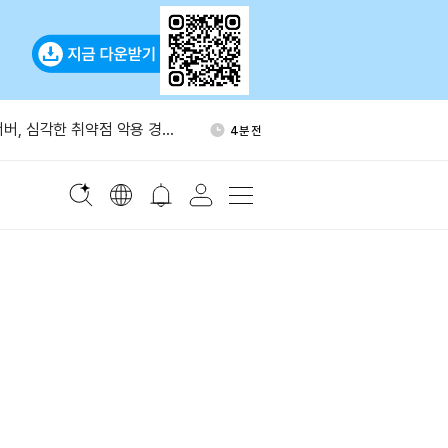
 선박 공격 15건 보고…호르무
12분 전
고조
서버, 심각한 취약점 악용 경
4분 전
손실 가능”
C, 익명 지갑서 코인베이스 인스
6분 전
 이동
드, 인수자 없으면 단계적 운
7분 전
 HYPE 누적 소각 4,757만
10분 전
천만달러 규모
 선박 공격 15건 보고…호르무
12분 전
고조
서버, 심각한 취약점 악용 경
4분 전
손실 가능”