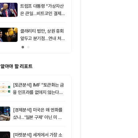
소식 外
트럼프 대통령 “가상자산
9
미 상원 크립토
은 큰일…비트코인 결제
연…홍콩·싱가
늘어”
경쟁력 커지나
클래리티 법안, 상원 휴회
10
토큰포스트, i
앞두고 분기점…연내 처리
이드 공식 앱 
불투명
쿠폰·디센트 S
캠페인
 알아야 할 리포트
[토큰분석] IMF “토큰화는 금
융 인프라를 없애지 않는다…
‘하이브리드 FMI’로 재편할
뿐”
[경제분석] 미국은 왜 엔화를
샀나…‘일본 구제’ 아닌 미 국
채·아시아 통화 방어전
[마켓분석] 세계에서 가장 소