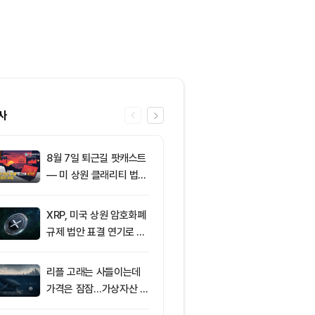
사
8월 7일 퇴근길 팟캐스트
6
미국 CLARIT
— 미 상원 클래리티 법안
결 9월로 연
표결 추진…비트코인 ET
지 1,638 BT
F 3일 연속 유입
XRP, 미국 상원 암호화폐
7
친암호화폐 진영
규제 법안 표결 연기로 급
당 경선서 뜻밖
락
래리티 법안 변
리플 고래는 사들이는데
8
[오후 뉴스브리
가격은 잠잠…가상자산 바
인 고래, 12억
닥 신호 주목
BTC 매입 및 