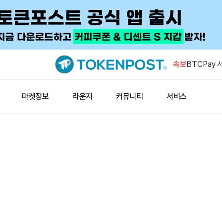
ADNOC,
즈 리스크 
속보
BTCPay 
고…“자금 
887 BT
마켓정보
라운지
커뮤니티
서비스
티튜셔널로
플래시트레이
영 중단
하이퍼리퀴드,
개…26억4
ADNOC,
즈 리스크 
BTCPay 
고…“자금 