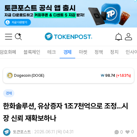
XRP (XRP)
₩
1,458
(+1.33%)
Solana (SOL)
₩
105,034
(+2.64%)
TRON (TRX)
₩
461.0
(-0.01%)
암호화폐
블록체인
테크
경제
마켓
정책
정치
인사
Hyperliquid (HYPE)
₩
76,477
(-2.15%)
Dogecoin (DOGE)
₩
98.74
(+1.63%)
Bitcoin (BTC)
₩
91,495,009
(+1.11%)
경제
한화솔루션, 유상증자 1조7천억으로 조정...시
장 신뢰 재확보하나
토큰포스트
2026.06.11 (목) 04:31
0
0