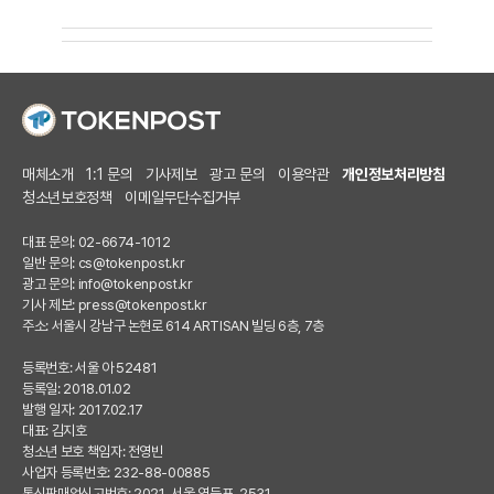
매체소개
1:1 문의
기사제보
광고 문의
이용약관
개인정보처리방침
청소년보호정책
이메일무단수집거부
대표 문의: 02-6674-1012
일반 문의:
cs@tokenpost.kr
광고 문의:
info@tokenpost.kr
기사 제보:
press@tokenpost.kr
주소: 서울시 강남구 논현로 614 ARTISAN 빌딩 6층, 7층
등록번호: 서울 아 52481
등록일: 2018.01.02
발행 일자: 2017.02.17
대표: 김지호
청소년 보호 책임자: 전영빈
사업자 등록번호: 232-88-00885
통신판매업신고번호: 2021-서울 영등포-2531