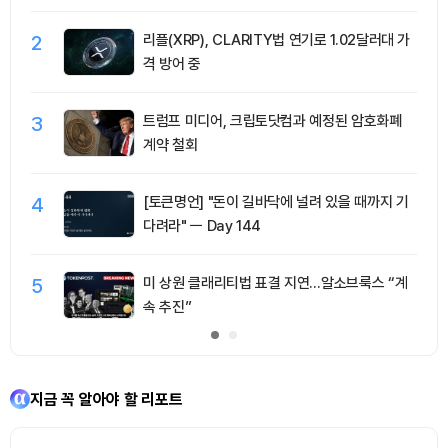
2
리플(XRP), CLARITY법 연기로 1.02달러대 가
격 방어 중
3
트럼프 미디어, 크립토닷컴과 예정된 암호화폐
계약 철회
4
[토큰명언] "돈이 길바닥에 널려 있을 때까지 기
다려라" ㅡ Day 144
5
미 상원 클래리티법 표결 지연…알소브룩스 “계
속 추진”
지금 꼭 알아야 할 리포트