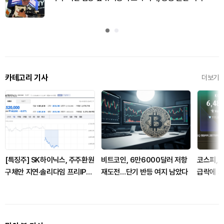
카테고리 기사
더보기
[특징주] SK하이닉스, 주주환원
비트코인, 6만6000달러 저항
코스피, 
구체안 지연·솔리다임 프리IPO
재도전…단기 반등 여지 남았다
급락에 시
설에 8%대 급락