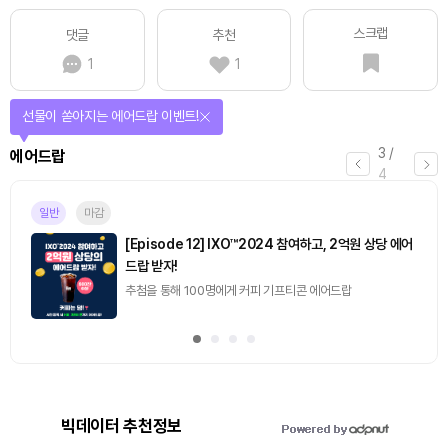
스크랩
댓글
추천
1
1
선물이 쏟아지는 에어드랍 이벤트!
3
/
에어드랍
4
일반
마감
[Episode 12] IXO™2024 참여하고, 2억원 상당 에어
드랍 받자!
추첨을 통해 100명에게 커피 기프티콘 에어드랍
빅데이터 추천정보