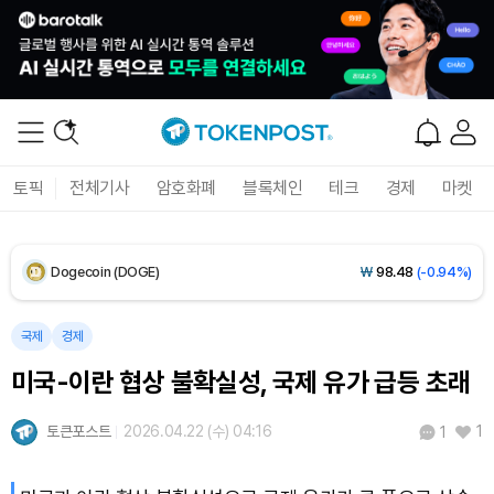
XRP (XRP)
₩
1,488
(-1.84%)
Solana (SOL)
₩
104,368
(-1.01%)
TRON (TRX)
₩
465.2
(-0.30%)
토픽
전체기사
암호화폐
블록체인
테크
경제
마켓
Hyperliquid (HYPE)
₩
79,465
(-2.67%)
Dogecoin (DOGE)
₩
98.48
(-0.94%)
Bitcoin (BTC)
₩
91,946,096
(+0.78%)
국제
경제
미국-이란 협상 불확실성, 국제 유가 급등 초래
토큰포스트
2026.04.22 (수) 04:16
1
1