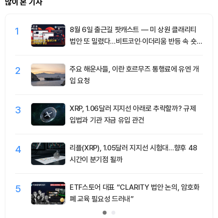
많이 본 기사
1
8월 6일 출근길 팟캐스트 — 미 상원 클래리티
법안 또 밀렸다…비트코인·이더리움 반등 속 숏
청산 2.35억달러
2
주요 해운사들, 이란 호르무즈 통행료에 유엔 개
입 요청
3
XRP, 1.06달러 지지선 아래로 추락할까? 규제
입법과 기관 자금 유입 관건
4
리플(XRP), 1.05달러 지지선 시험대…향후 48
시간이 분기점 될까
5
ETF스토어 대표 “CLARITY 법안 논의, 암호화
폐 교육 필요성 드러내”