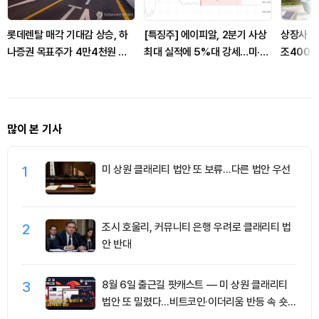
롯데렌탈 매각 기대감 상승, 하
[특징주] 에이피알, 2분기 사상
상장사 주
나증권 목표주가 4만4천원 상
최대 실적에 5%대 강세…미·유
조4000
향
럽 고성장 부각
많이 본 기사
1
미 상원 클래리티 법안 또 보류…다른 법안 우선
2
조시 호울리, 커뮤니티 은행 우려로 클래리티 법
안 반대
3
8월 6일 출근길 팟캐스트 — 미 상원 클래리티
법안 또 밀렸다…비트코인·이더리움 반등 속 숏
청산 2.35억달러