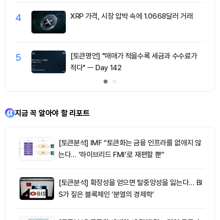
4
XRP 가격, 시장 압박 속에 1.0668달러 거래
5
[토큰명언] "매매가 적을수록 세금과 수수료가
적다" ㅡ Day 142
지금 꼭 알아야 할 리포트
[토큰분석] IMF “토큰화는 금융 인프라를 없애지 않
는다… ‘하이브리드 FMI’로 재편할 뿐”
[토큰분석] 확장성을 얻으면 탈중앙성을 잃는다… BI
S가 짚은 블록체인 ‘분열의 경제학’