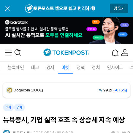
BNB (BNB)
₩
846,143
(-0.66%)
토큰포스트 앱으로 쉽고 편리하게!
앱 열기
USDC (USDC)
₩
1,422
(+0.02%)
XRP (XRP)
₩
1,488
(-1.91%)
Solana (SOL)
₩
104,917
(+0.02%)
TRON (TRX)
₩
464.7
(+0.04%)
폐
블록체인
테크
경제
마켓
정책
정치
인사이트
Hyperliquid (HYPE)
₩
80,452
(+0.65%)
Dogecoin (DOGE)
₩
99.21
(-0.15%)
Bitcoin (BTC)
₩
91,959,311
(+0.79%)
마켓
경제
뉴욕증시, 기업 실적 호조 속 상승세 지속 예상