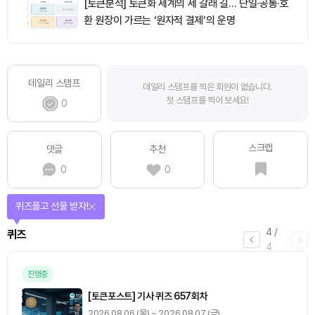
[토큰분석] 토큰화 세계의 세 갈래 길… 단일·공통·호
환 원장이 가르는 ‘원자적 결제’의 운명
데일리 스탬프
데일리 스탬프를 찍은 회원이 없습니다.
첫 스탬프를 찍어 보세요!
0
스크랩
댓글
추천
0
0
퀴즈풀고 선물 받자!
4
/
퀴즈
4
진행중
[토큰포스트] 기사 퀴즈 657회차
2026.08.06 (목) ~ 2026.08.07 (금)