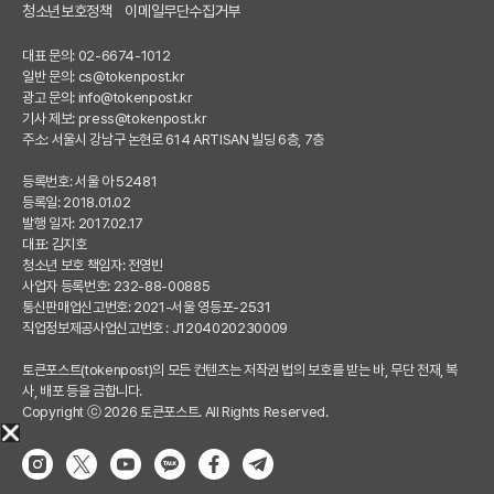
청소년보호정책
이메일무단수집거부
대표 문의: 02-6674-1012
일반 문의:
cs@tokenpost.kr
광고 문의:
info@tokenpost.kr
기사 제보:
press@tokenpost.kr
주소: 서울시 강남구 논현로 614 ARTISAN 빌딩 6층, 7층
등록번호: 서울 아 52481
등록일: 2018.01.02
발행 일자: 2017.02.17
대표: 김지호
청소년 보호 책임자: 전영빈
사업자 등록번호: 232-88-00885
통신판매업신고번호: 2021-서울 영등포-2531
직업정보제공사업신고번호 : J1204020230009
토큰포스트(tokenpost)의 모든 컨텐츠는 저작권 법의 보호를 받는 바, 무단 전재, 복
사, 배포 등을 금합니다.
Copyright ⓒ 2026 토큰포스트. All Rights Reserved.