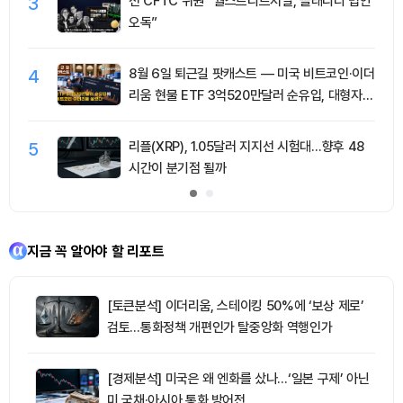
3
전 CFTC 위원 “월스트리트저널, 클래리티 법안
오독”
4
8월 6일 퇴근길 팟캐스트 — 미국 비트코인·이더
리움 현물 ETF 3억520만달러 순유입, 대형자산
쏠림 강화
5
리플(XRP), 1.05달러 지지선 시험대…향후 48
시간이 분기점 될까
지금 꼭 알아야 할 리포트
[토큰분석] 이더리움, 스테이킹 50%에 ‘보상 제로’
검토…통화정책 개편인가 탈중앙화 역행인가
[경제분석] 미국은 왜 엔화를 샀나…‘일본 구제’ 아닌
미 국채·아시아 통화 방어전