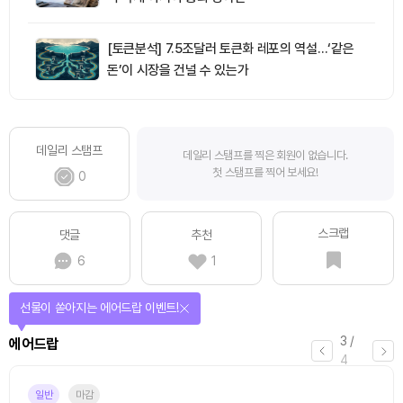
[토큰분석] 7.5조달러 토큰화 레포의 역설…‘같은
돈’이 시장을 건널 수 있는가
데일리 스탬프
데일리 스탬프를 찍은 회원이 없습니다.
첫 스탬프를 찍어 보세요!
0
스크랩
댓글
추천
6
1
선물이 쏟아지는 에어드랍 이벤트!
3
/
에어드랍
4
일반
마감