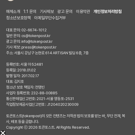
매체소개
1:1 문의
기사제보
광고 문의
이용약관
개인정보처리방침
청소년보호정책
이메일무단수집거부
대표 문의: 02-6674-1012
일반 문의:
cs@tokenpost.kr
광고 문의:
info@tokenpost.kr
기사 제보:
press@tokenpost.kr
주소: 서울시 강남구 논현로 614 ARTISAN 빌딩 6층, 7층
등록번호: 서울 아 52481
등록일: 2018.01.02
발행 일자: 2017.02.17
대표: 김지호
청소년 보호 책임자: 전영빈
사업자 등록번호: 232-88-00885
통신판매업신고번호: 2021-서울 영등포-2531
직업정보제공사업신고번호 : J1204020230009
토큰포스트(tokenpost)의 모든 컨텐츠는 저작권 법의 보호를 받는 바, 무단 전재, 복
사, 배포 등을 금합니다.
Copyright ⓒ 2026 토큰포스트. All Rights Reserved.