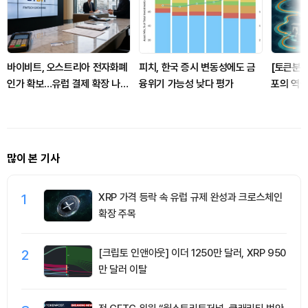
바이비트, 오스트리아 전자화폐
피치, 한국 증시 변동성에도 금
[토큰분석
인가 확보…유럽 결제 확장 나선
융위기 가능성 낮다 평가
포의 역설
다
건널 수 
많이 본 기사
1
XRP 가격 등락 속 유럽 규제 완성과 크로스체인
확장 주목
2
[크립토 인앤아웃] 이더 1250만 달러, XRP 950
만 달러 이탈