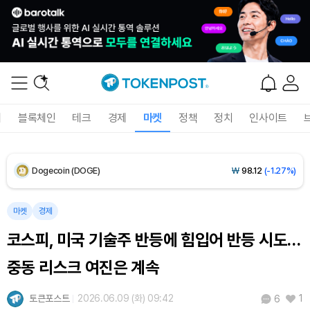
XRP (XRP)
₩
1,485
(-1.83%)
Solana (SOL)
₩
104,009
(-1.34%)
TRON (TRX)
₩
465.5
(-0.06%)
폐
블록체인
테크
경제
마켓
정책
정치
인사이트
Hyperliquid (HYPE)
₩
78,972
(-3.67%)
Dogecoin (DOGE)
₩
98.12
(-1.27%)
Bitcoin (BTC)
₩
91,921,254
(+0.14%)
마켓
경제
코스피, 미국 기술주 반등에 힘입어 반등 시도…
중동 리스크 여진은 계속
토큰포스트
2026.06.09 (화) 09:42
1
6