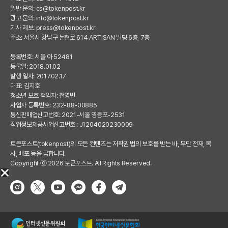
일반 문의:
cs@tokenpost.kr
광고 문의:
info@tokenpost.kr
기사 제보:
press@tokenpost.kr
주소: 서울시 강남구 논현로 614 ARTISAN 빌딩 6층, 7층
등록번호: 서울 아 52481
등록일: 2018.01.02
발행 일자: 2017.02.17
대표: 김지호
청소년 보호 책임자: 전영빈
사업자 등록번호: 232-88-00885
통신판매업신고번호: 2021-서울 영등포-2531
직업정보제공사업신고번호 : J1204020230009
토큰포스트(tokenpost)의 모든 컨텐츠는 저작권 법의 보호를 받는 바, 무단 전재, 복
사, 배포 등을 금합니다.
Copyright ⓒ 2026 토큰포스트. All Rights Reserved.