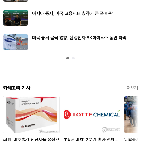
아시아 증시, 미국 고용지표 충격에 큰 폭 하락
미국 증시 급락 영향, 삼성전자·SK하이닉스 동반 하락
카테고리 기사
더보기
씨젠, 비호흡기 진단제품 성장으
롯데케미칼, 2분기 흑자 전환…
뉴욕증시,