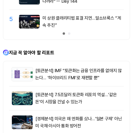
다려라" ㅡ Day 144
5
미 상원 클래리티법 표결 지연…알소브룩스 “계
속 추진”
지금 꼭 알아야 할 리포트
[토큰분석] IMF “토큰화는 금융 인프라를 없애지 않
는다… ‘하이브리드 FMI’로 재편할 뿐”
[토큰분석] 7.5조달러 토큰화 레포의 역설…‘같은
돈’이 시장을 건널 수 있는가
[경제분석] 미국은 왜 엔화를 샀나…‘일본 구제’ 아닌
미 국채·아시아 통화 방어전