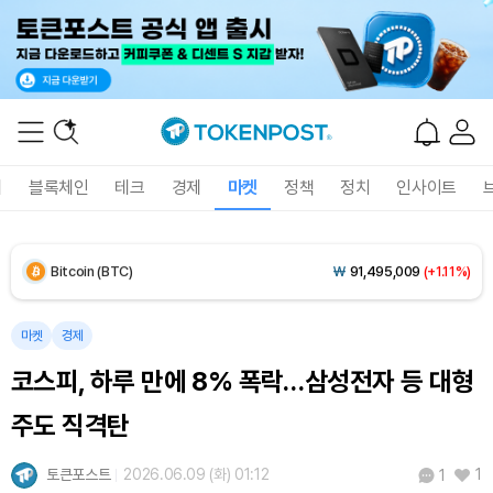
Solana (SOL)
₩
105,034
(+2.64%)
TRON (TRX)
₩
461.0
(-0.01%)
Hyperliquid (HYPE)
₩
76,477
(-2.15%)
폐
블록체인
테크
경제
마켓
정책
정치
인사이트
Dogecoin (DOGE)
₩
98.74
(+1.63%)
Bitcoin (BTC)
₩
91,495,009
(+1.11%)
마켓
경제
코스피, 하루 만에 8% 폭락…삼성전자 등 대형
주도 직격탄
토큰포스트
2026.06.09 (화) 01:12
1
1