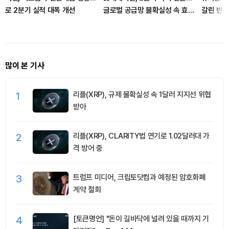
로 2분기 실적 대폭 개선
글로벌 공급망 불확실성 속 효율
갈린 반응
성 강화
많이 본 기사
1
리플(XRP), 규제 불확실성 속 1달러 지지선 위협
받아
2
리플(XRP), CLARITY법 연기로 1.02달러대 가
격 방어 중
3
트럼프 미디어, 크립토닷컴과 예정된 암호화폐
계약 철회
4
[토큰명언] "돈이 길바닥에 널려 있을 때까지 기