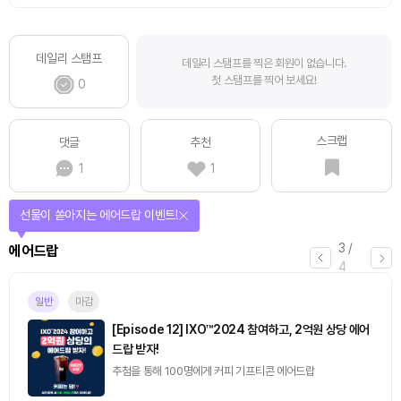
데일리 스탬프
데일리 스탬프를 찍은 회원이 없습니다.
첫 스탬프를 찍어 보세요!
0
스크랩
댓글
추천
1
1
선물이 쏟아지는 에어드랍 이벤트!
3
/
에어드랍
4
일반
마감
[Episode 12] IXO™2024 참여하고, 2억원 상당 에어
드랍 받자!
추첨을 통해 100명에게 커피 기프티콘 에어드랍