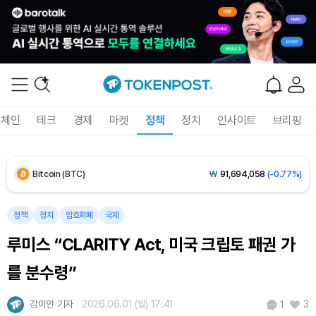
Solana (SOL)
₩
103,940
(-1.43%)
TRON (TRX)
₩
465.4
(-0.12%)
Hyperliquid (HYPE)
₩
79,302
(-0.62%)
록체인
테크
경제
마켓
정책
정치
인사이트
브리핑
Dogecoin (DOGE)
₩
98.64
(-0.89%)
Bitcoin (BTC)
₩
91,694,058
(-0.77%)
정책
정치
암호화폐
국제
루미스 “CLARITY Act, 미국 크립토 패권 가
를 분수령”
강이안 기자
2026.06.01 (월) 17:41
3
1