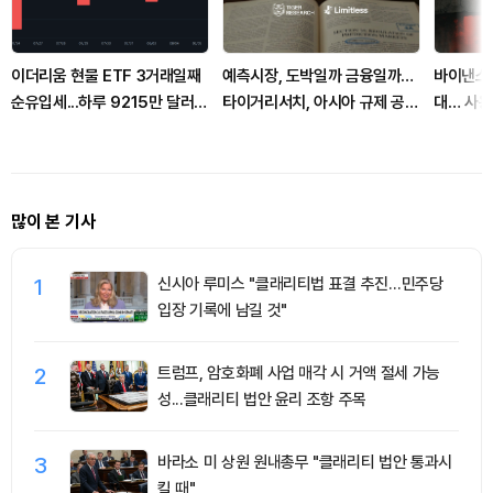
이더리움 현물 ETF 3거래일째
예측시장, 도박일까 금융일까…
바이낸스,
순유입세...하루 9215만 달러
타이거리서치, 아시아 규제 공백
대… 사용
유치
경고
점
많이 본 기사
1
신시아 루미스 "클래리티법 표결 추진…민주당
입장 기록에 남길 것"
2
트럼프, 암호화폐 사업 매각 시 거액 절세 가능
성...클래리티 법안 윤리 조항 주목
3
바라소 미 상원 원내총무 "클래리티 법안 통과시
킬 때"