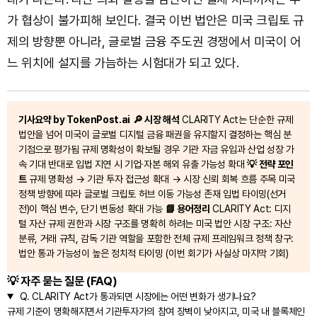
가 협상이 불가피해 보인다. 결국 이번 법안은 미국 크립토 규
제의 방향뿐 아니라, 글로벌 금융 주도권 경쟁에서 미국이 어
느 위치에 설지를 가늠하는 시험대가 되고 있다.
기사요약 by TokenPost.ai
🔎 시장 해석
CLARITY Act는 단순한 규제
법안을 넘어 미국이 글로벌 디지털 금융 패권을 유지할지 결정하는 핵심 분
기점으로 평가됨 규제 명확성이 확보될 경우 기관 자금 유입과 산업 성장 가
속 기대 반대로 입법 지연 시 기업·자본 해외 유출 가능성 확대
💡 전략 포인
트
규제 명확성 → 기관 투자 접근성 확대 → 시장 신뢰 회복 흐름 주목 미국
정책 방향에 따라 글로벌 크립토 허브 이동 가능성 존재 입법 타이밍(선거
전)이 핵심 변수, 단기 변동성 확대 가능
📘 용어정리
CLARITY Act: 디지
털 자산 규제 권한과 시장 구조를 명확히 하려는 미국 법안 시장 구조: 자산
분류, 거래 규칙, 감독 기관 역할을 포함한 전체 규제 프레임워크 정책 창구:
법안 통과 가능성이 높은 정치적 타이밍 (이번 회기가 사실상 마지막 기회)
💡 자주 묻는 질문 (FAQ)
Q.
CLARITY Act가 통과되면 시장에는 어떤 변화가 생기나요?
규제 기준이 명확해지면서 기관투자가의 참여 장벽이 낮아지고, 미국 내 블록체인