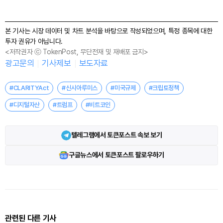
본 기사는 시장 데이터 및 차트 분석을 바탕으로 작성되었으며, 특정 종목에 대한
투자 권유가 아닙니다.
<저작권자 ⓒ TokenPost, 무단전재 및 재배포 금지>
광고문의
기사제보
보도자료
#CLARITYAct
#신시아루미스
#미국규제
#크립토정책
#디지털자산
#트럼프
#비트코인
텔레그램에서 토큰포스트 속보 보기
구글뉴스에서 토큰포스트 팔로우하기
관련된 다른 기사