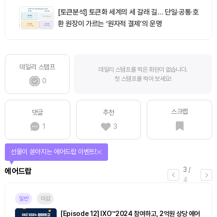
[토큰분석] 토큰화 세계의 세 갈래 길… 단일·공통·호
환 원장이 가르는 ‘원자적 결제’의 운명
데일리 스탬프
데일리 스탬프를 찍은 회원이 없습니다.
첫 스탬프를 찍어 보세요!
0
스크랩
댓글
추천
1
3
선물이 쏟아지는 에어드랍 이벤트!
3
/
에어드랍
4
일반
마감
[Episode 12] IXO™2024 참여하고, 2억원 상당 에어