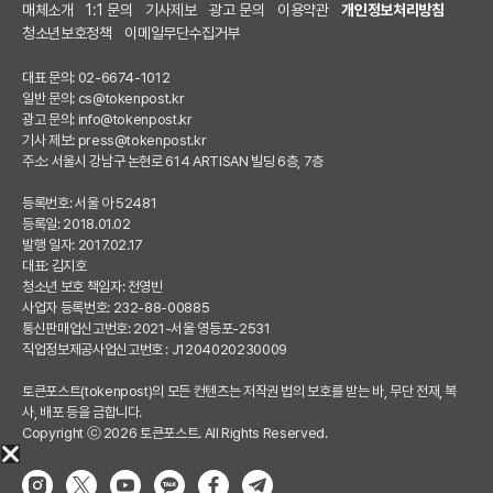
매체소개
1:1 문의
기사제보
광고 문의
이용약관
개인정보처리방침
청소년보호정책
이메일무단수집거부
대표 문의: 02-6674-1012
일반 문의:
cs@tokenpost.kr
광고 문의:
info@tokenpost.kr
기사 제보:
press@tokenpost.kr
주소: 서울시 강남구 논현로 614 ARTISAN 빌딩 6층, 7층
등록번호: 서울 아 52481
등록일: 2018.01.02
발행 일자: 2017.02.17
대표: 김지호
청소년 보호 책임자: 전영빈
사업자 등록번호: 232-88-00885
통신판매업신고번호: 2021-서울 영등포-2531
직업정보제공사업신고번호 : J1204020230009
토큰포스트(tokenpost)의 모든 컨텐츠는 저작권 법의 보호를 받는 바, 무단 전재, 복
사, 배포 등을 금합니다.
Copyright ⓒ 2026 토큰포스트. All Rights Reserved.