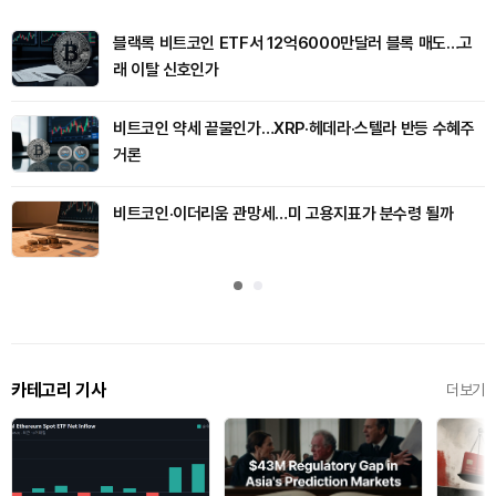
블랙록 비트코인 ETF서 12억6000만달러 블록 매도…고
래 이탈 신호인가
비트코인 약세 끝물인가…XRP·헤데라·스텔라 반등 수혜주
거론
비트코인·이더리움 관망세…미 고용지표가 분수령 될까
카테고리 기사
더보기