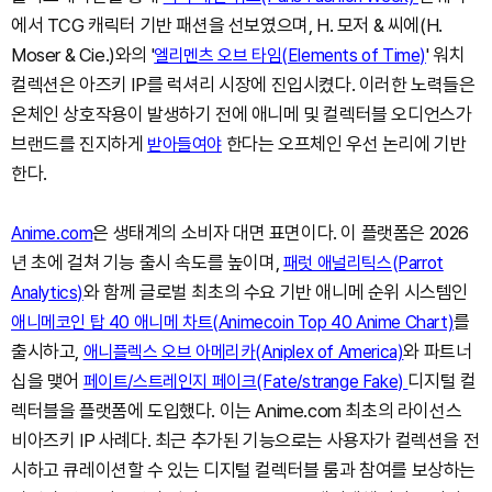
에서 TCG 캐릭터 기반 패션을 선보였으며, H. 모저 & 씨에(H.
Moser & Cie.)와의 '
' 워치
엘리멘츠 오브 타임(Elements of Time)
컬렉션은 아즈키 IP를 럭셔리 시장에 진입시켰다. 이러한 노력들은
온체인 상호작용이 발생하기 전에 애니메 및 컬렉터블 오디언스가
브랜드를 진지하게
한다는 오프체인 우선 논리에 기반
받아들여야
한다.
은 생태계의 소비자 대면 표면이다. 이 플랫폼은 2026
Anime.com
년 초에 걸쳐 기능 출시 속도를 높이며,
패럿 애널리틱스(Parrot
와 함께 글로벌 최초의 수요 기반 애니메 순위 시스템인
Analytics)
를
애니메코인 탑 40 애니메 차트(Animecoin Top 40 Anime Chart)
출시하고,
와 파트너
애니플렉스 오브 아메리카(Aniplex of America)
십을 맺어
디지털 컬
페이트/스트레인지 페이크(Fate/strange Fake)
렉터블을 플랫폼에 도입했다. 이는 Anime.com 최초의 라이선스
비아즈키 IP 사례다. 최근 추가된 기능으로는 사용자가 컬렉션을 전
시하고 큐레이션할 수 있는 디지털 컬렉터블 룸과 참여를 보상하는