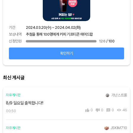
기간
보상
기간
2024.03.20(수) ~ 2024.04.02(화)
신청
보상내역
추첨을 통해 100명에게 커피 기프티콘 에어드랍
신청인원
126
/ 100
확인하기
최신 게시글
가난스트롱
자유게시판
8/9 일요일 출첵합니다!!
0
0
0
46
00:50
JSKIM710
자유게시판