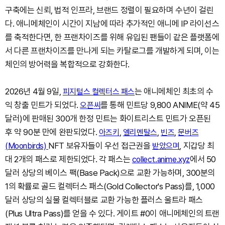
구축에는 신뢰, 법적 인프라, 브랜드 정렬이 필요하며 수년이 걸린
다. 애니메체인이 시간이 지남에 따라 추가적인 애니메 IP 라이선스
를 축적한다면, 한 프랜차이즈를 위해 유입된 팬들이 같은 플랫폼에
서 다른 프랜차이즈를 만나게 되는 카탈로그를 개발하게 되며, 이는
체인의 방어력을 복합적으로 강화한다.
2026년 4월 9일,
는 애니메체인 최초의 수
피지털스 컬렉터스 패스
익 창출 민트가 되었다.
를 통해 민트당 9,800 ANIME(약 45
오픈씨
달러)에 판매된 300개 한정 민트는 화이트리스트 민트가 오픈된
후 약 90분 만에 완판되었다.
,
,
,
아즈키
엘리멘탈스
빈즈
문버즈
NFT 보유자들이 우선 접근권을
, 지갑당 최
(Moonbirds)
받았으며
대 2개의 패스로 제한되었다. 각 패스는
에서 50
collect.anime.xyz
달러 상당의 베이스 팩(Base Pack)으로 교환 가능하며, 300분의
1의 확률로 골드 컬렉터스 패스(Gold Collector's Pass)를, 1,000
달러 상당의 실물 컬렉터블로 교환 가능한 플러스 울트라 패스
(Plus Ultra Pass)를 얻을 수 있다. 게이트 #0이 애니메체인의 트랜