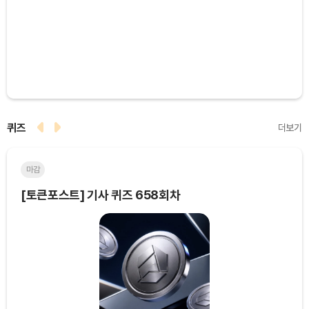
퀴즈
더보기
마감
마
[토큰포스트] 기사 퀴즈 658회차
[토