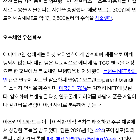
잭션 볼륨 처리 능력을 입증했다면, 컬렉터스 패스는 사용자들이 실
제로 비용을 지불한다는 사실을 증명했다. 해당 민트는 300건의 민
트에서 ANIME로 약 1만 3,500달러의 수익을
.
창출했다
오프체인 우선 배포
애니메코인 생태계는 타깃 오디언스에게 암호화폐 제품으로 마케
팅되지 않는다. 대신 팀은 의도적으로 애니메 및 TCG 팬들을 대상
으로 한 홍보에서 블록체인 브랜딩을 배제해 왔다.
브랜드 NFT 캠페
관련 연구에 따르면 암호화폐 연상은 모브랜드(parent brand)
인
의 소비자 인식을 훼손하며,
는 여전히 NFT에 낯설
미국인의 70%
다. 암호화폐 브랜딩은 타깃 인구통계로 하여금 해당 제품을 게임이
나 컬렉터블 경험이 아닌 사기로 분류하게 만든다.
아즈키의 브랜드는 이미 이러한 인식 격차를 해소하고 주류 채널에
서 상당한 주목을 받고 있다. 팀은 2026년 1월
(포이십포)와의
424
콜라보레이션을 통해
런웨이
파리 패션 위크(Paris Fashion Week)