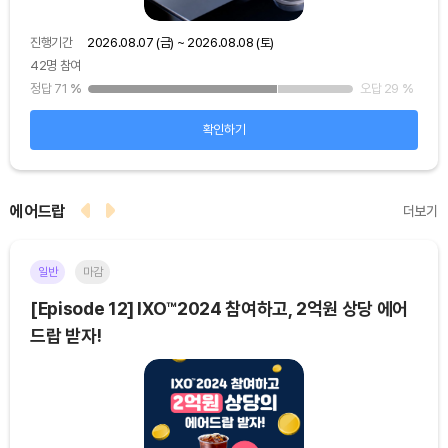
진행기간
2026.08.07 (금) ~ 2026.08.08 (토)
진행
42명 참여
48
25
%
정답 71
%
오답 29
%
정답
확인하기
에어드랍
더보기
일반
마감
이더
[Episode 12] IXO™2024 참여하고, 2억원 상당 에어
[E
드랍 받자!