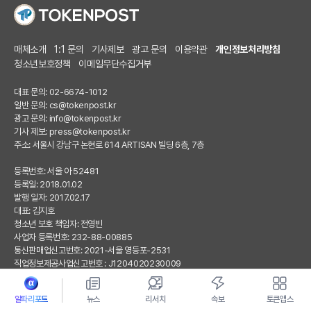
매체소개
1:1 문의
기사제보
광고 문의
이용약관
개인정보처리방침
청소년보호정책
이메일무단수집거부
대표 문의: 02-6674-1012
일반 문의:
cs@tokenpost.kr
광고 문의:
info@tokenpost.kr
기사 제보:
press@tokenpost.kr
주소: 서울시 강남구 논현로 614 ARTISAN 빌딩 6층, 7층
등록번호: 서울 아 52481
등록일: 2018.01.02
발행 일자: 2017.02.17
대표: 김지호
청소년 보호 책임자: 전영빈
사업자 등록번호: 232-88-00885
통신판매업신고번호: 2021-서울 영등포-2531
직업정보제공사업신고번호 : J1204020230009
토큰포스트(tokenpost)의 모든 컨텐츠는 저작권 법의 보호를 받는 바, 무단 전재, 복
알파리포트
뉴스
리서치
속보
토큰앱스
사, 배포 등을 금합니다.