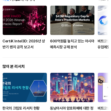
CertiK Intel3D: 2026년 상
600억원을 놓치고 있는 아시아
비트코인 
반기 렌치 공격 보고서
예측시장 규제 분석
유입에도 
서·클래리
많이 본 리서치
한국의 크립토 리서치 현황
동남아시아 암호화폐에 대한 정
비트코인