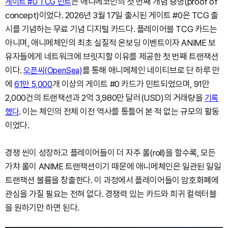
는 애니메코인의 첫 번째 개념 증명(proof of
게이트 #0 TCG 민트
concept)이었다. 2026년 3월 17일 출시된 게이트 #0은 TCG 출
시를 기념하는 무료 기념 디지털 카드다. 플레이어블 TCG 카드는
아니며, 애니메체인의 최초 실질적 온보딩 이벤트이자 ANIME 보
유자들에게 네트워크에 브릿지할 이유를 제공한 첫 번째 트랜잭션
이다.
를 통해 애니메체인 네이티브로 단 하루 만
오픈씨(OpenSea)
에
개 이상의 게이트 #0 카드가 민트되었으며, 91만
61만 5,000
2,000건의 트랜잭션과 2억 3,980만 달러(USD)의 거래량을
기록
. 이는 체인의 전체 이전 역사를 통틀어 본 적 없는 규모의 활동
했다
이었다.
경쟁 씬이 성장하고 플레이어들이 더 자주 롤(roll)을 할수록, 모든
가챠 롤이 ANIME 트랜잭션이기 때문에 애니메체인은 일관된 일일
트랜잭션 볼륨을 창출한다. 이 과정에서 플레이어들이 암호화폐에
관심을 가질 필요는 전혀 없다. 경쟁력 있는 카드와 희귀 컬렉터블
을 원하기만 하면 된다.