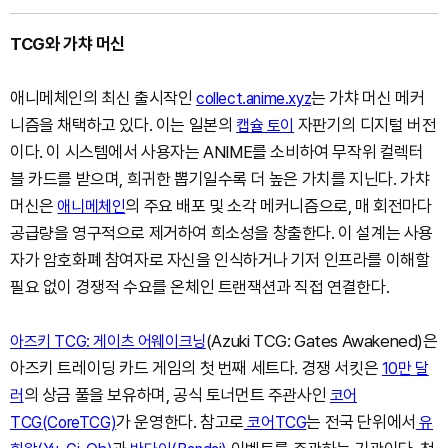
TCG와 가챠 머신
애니메체인의 최신 출시작인
는 가챠 머신 메커
collect.anime.xyz
니즘을 채택하고 있다. 이는 일본의
자판기의 디지털 버전
캡슐 토이
이다. 이 시스템에서 사용자는 ANIME를 소비하여 무작위 컬렉터
블 카드를 받으며, 희귀한 뽑기일수록 더 높은 가치를 지닌다. 가챠
머신은
의 주요 배포 및 소각 메커니즘으로, 매 회전마다
애니메체인
공급량을 영구적으로 제거하여 희소성을 창출한다. 이 설계는 사용
자가 암호화폐 참여자로 자신을 인식하거나 기저 인프라를 이해할
필요 없이 경쟁적 수요를 온체인 트랜잭션과 직접 연결한다.
(Azuki TCG: Gates Awakened)은
아즈키 TCG: 게이츠 어웨이크닝
아즈키 트레이딩 카드 게임의 첫 번째 세트다. 경쟁 서킷은
10만 달
의 상금 풀을 보유하며, 공식 토너먼트 주관사인
러
코어
가 운영한다. 참고로
는 전국 단위에서
TCG(CoreTCG)
코어TCG
유