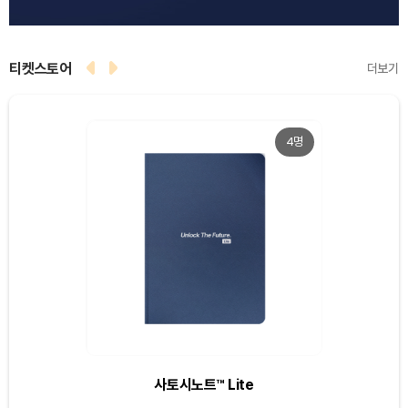
티켓스토어
더보기
4명
Dogecoin (DOGE)
₩
100.1
(+2.45%)
Bitcoin (BTC)
₩
91,621,745
(+0.63%)
Ethereum (ETH)
₩
2,705,563
(+0.68%)
Tether USDt (USDT)
₩
1,407
(+0.01%)
사토시노트™ Lite
BNB (BNB)
₩
851,871
(+2.22%)