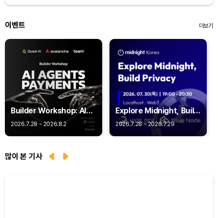
이벤트
더보기
Builder Workshop: AI
Explore Midnight, Build
Agent Payments -
Privacy
2026.7.28 ~ 2026.8.2
2026.7.28 ~ 2026.7.29
Q402
많이 본 기사