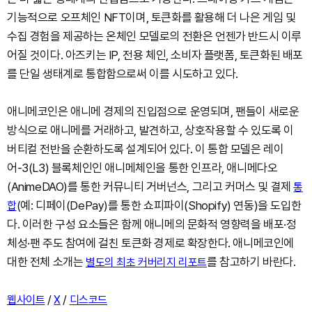
기능적으로 오프체인 NFT이며, 토큰화를 활용해 더 나은 게임 및
수집 경험을 제공하는 온체인 모델로의 전환은 언젠가 반드시 이루
어질 것이다. 아즈키는 IP, 전용 체인, 소비자 플랫폼, 토큰화된 배포
를 단일 생태계로 통합함으로써 이를 시도하고 있다.
애니메코인은 애니메 경제의 진입점으로 운영되며, 팬들이 새로운
방식으로 애니메를 거래하고, 발견하고, 상호작용할 수 있도록 이
버티컬 전반을 순환하도록 설계되어 있다. 이 통합 모델은 레이
어-3(L3) 블록체인인 애니메체인을 통한 인프라, 애니메다오
(AnimeDAO)를 통한 커뮤니티 거버넌스, 그리고 커머스 및 결제
통
(예: 디페이(DePay)를 통한 쇼피파이(Shopify) 연동)을 도입한
합
다. 이러한 구성 요소들은 함께 애니메의 문화적 영향력을 배포·정
체성·팬 주도 참여에 걸친 토큰화 경제로 확장한다. 애니메코인에
대한 전체 소개는
를 참고하기 바란다.
별도의 최초 커버리지 리포트
/
/
웹사이트
X
디스코드