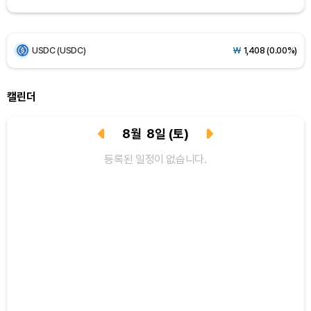
USDC (USDC)
₩
1,408
(0.00%)
XRP (XRP)
₩
1,473
(+2.94%)
Solana (SOL)
₩
107,419
(+4.07%)
캘린더
TRON (TRX)
₩
462.8
(+0.41%)
8
월
8
일
(토)
Hyperliquid (HYPE)
₩
77,608
(+0.93%)
등록된 일정이 없습니다.
Dogecoin (DOGE)
₩
100.1
(+2.45%)
Bitcoin (BTC)
₩
91,621,745
(+0.63%)