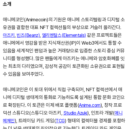
소개
애니메코인(Animecoin)의 기원은 애니메 스토리텔링과 디지털 소
유권을 결합한 대표 NFT 컬렉션들의 부상으로 거슬러 올라간다.
,
,
같은 프로젝트들은
아즈키
빈즈(Beanz)
엘리멘탈스(Elementals)
애니메에서 영감을 받은 지식재산권(IP)이 Web3에서도 통할 수
있음을 세계적인 팬덤과 높은 거래량으로 입증한 스토리 중심 커뮤
니티를 형성했다. 많은 팬들에게 아즈키는 애니메와 암호화폐를 잇
는 최초의 다리였으며, 감성적 공감이 토큰화된 소유권으로 표현될
수 있음을 보여주었다.
애니메코인은 이 토대 위에서 직접 구축되어, NFT 컬렉션에서 애
니메 디지털 생태계의 통화로 기능하도록 설계된 통합 문화 코인으
로 확장된다. 이 토큰은 이제 배포 플랫폼(
), 창작 프로
Anime.com
덕션 스튜디오(스튜디오 아즈키,
), 인프라 개발(
Studio Azuki
애니
), 트레이딩 카드 게임(
) 형태의 컬렉터블 경제를 포함하
메체인
TCG
는 더 넓은 생태계의 진입점으로 기능한다. 트레이딩 카드 게임은