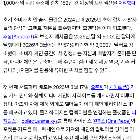
1,000개의 지갑 주소에 걸쳐 182만 건 이상의 트랜잭션을
.
처리했다
초기 소비자 체인 출시 물결은 2024년과 2025년 초에 걸쳐 개발자
들의 관심과 그랜트 자본을 흡수했지만, 모멘텀은 이미 퇴조했다.
의 브릿지 예치금은 2025년 말 약 9,000만 달러에
추상(Abstract)
달했다가 2026년 3월에는 약 57% 하락한 약 3,900만 달러로 감
소했다. 소비자 체인 공간에서 경쟁하는 자본과 개발자가 줄어든 만
큼, 애니메체인은 구축하는 데 수년이 걸린 제품 제공 역량, 기존 커
뮤니티, IP 관계를 활용해 유리한 위치를 점할 수 있다.
첫 번째 서드파티 배포는 2026년 3월 17일,
가
기
오픈씨
게이트 #0
념 카드 민트와 함께 애니메체인에서 라이브를 개시하면서 이루어
졌다. 아즈키 자체 제품 외에도 빌더들이 이미 체인에 라이선스 IP
를 배포하고 있다. 물리적·디지털 컬렉터블을 연결하는 플랫폼인
피
는
를 통해 라이선스
와
지털스
collect.anime.xyz
원피스(One Piece)
포켓몬 카드를 애니메체인으로 가져와 체인의 컬렉터블 영역을 아
즈키 IP 너머로 확장하고 있다. 주요 애니메 프랜차이즈와의 관계