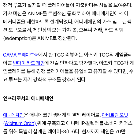
쟁적 루프가 실재할 때 플레이어들이 지출한다는 사실을 보여준다.
가챠 머신은 ANIME를 트랜잭션 통화로 하여 애니메체인에서 이
메커니즘을 재현하도록 설계되었다. 애니메체인의 가스 및 트랜잭
션 토큰으로서, 체인상의 모든 가챠 롤, 오픈씨 거래, 카드 리딤
(redemption)은 ANIME로 정산된다.
에서 한 TCG 리뷰어는 아즈키 TCG의 게임플레
GAMA 트레이드쇼
이를
에 견줄 만하다고 평가했다. 아즈키 TCG가 게
반다이 카드 게임
임플레이를 통해 경쟁 플레이어들을 유입하고 유지할 수 있다면, 수
요 루프는 자기 강화적 구조를 갖추게 된다.
인프라로서의 애니메체인
은 애니메코인 생태계의 결제 레이어로,
애니메체인
아비트럼 오빗
위에 구축되고 애니메 IP·컬렉터블·소비자 커머스
(Arbitrum Orbit)
를 위해 특별히 설계된 레이어-3(L3)다. 현재까지 체인은 70만