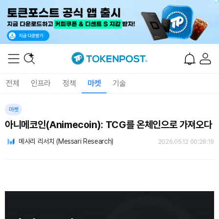
전체
인프라
정책
마켓
기술
마켓
아니메코인(Animecoin): TCG를 온체인으로 가져오다
메사리 리서치 (Messari Research)
2026.05.12 00:28:19