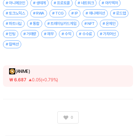
# 아니메코인
# 생태계
# 프로토콜
# 네트워크
# 아키텍처
# 토크노믹스
# RWA
# TCG
# IP
# 애니메이션
# 로드맵
# 파트너십
# 통합
# 트레이딩카드게임
# NFT
# 온체인
# 민팅
# 거래량
# 재무
# 수익
# 수수료
# 가챠머신
# 컬렉션
(ANIME)
₩ 6.687
0.05(+0.79%)
0