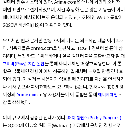
컬렉터 점수 시스템이 있다. Anime.com은 애니메체인의 소비자
대면 표면으로 설계되었으며, 지갑 추상화 같은 많은 기능들이 이미
애니메체인에서 라이브로 운영되고 있고, 추가적인 Web3 통합이
2026년 하반기(H2)에 계획되어 있다.
오프체인 팬과 온체인 활동 사이의 다리는 의도적인 제품 아키텍처
다. 사용자들은 anime.com을 발견하고, TCG나 컬렉터블 룸에 참
여하며, 특정 카드를 획득하거나 실물 컬렉터블을 교환하고자 할 때
을 통해 애니메체인과 상호작용한다. 이 통
프리비(Privy) 지갑 통합
합은 블록체인 경험이 아닌 전통적인 결제처럼 느껴질 만큼 간소화
되어 있다. 이 설계는 사용자가 암호화폐 참여자로 자신을 인식하거
나 기저 인프라를 이해하도록 요구하지 않는다. 현재까지 100만 명
이상의
고유 사용자들이 이 통합을 통해
지
Anime.com
애니메체인
갑을 생성했다.
이미 규모에서 검증된 선례가 있다.
퍼지 펭귄스(Pudgy Penguins)
는 3,000개 이상의 월마트(Walmart) 매장에서 온체인 경험으로