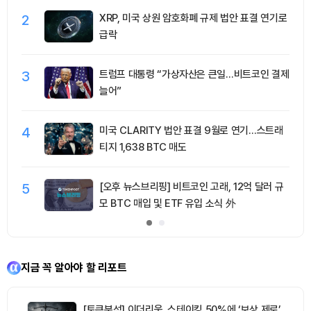
2
XRP, 미국 상원 암호화폐 규제 법안 표결 연기로
급락
3
트럼프 대통령 “가상자산은 큰일…비트코인 결제
늘어”
4
미국 CLARITY 법안 표결 9월로 연기…스트래
티지 1,638 BTC 매도
5
[오후 뉴스브리핑] 비트코인 고래, 12억 달러 규
모 BTC 매입 및 ETF 유입 소식 外
지금 꼭 알아야 할 리포트
[토큰분석] 이더리움, 스테이킹 50%에 ‘보상 제로’