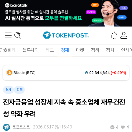
암호화폐
블록체인
테크
경제
마켓
정책
정치
인사
Bitcoin (BTC)
₩
92,344,644
(+0.49%)
Ethereum (ETH)
₩
2,725,597
(+0.10%)
경제
정책
전자금융업 성장세 지속 속 중소업체 재무건전
Tether USDt (USDT)
₩
1,424
(+0.01%)
성 약화 우려
BNB (BNB)
₩
843,465
(+0.03%)
토큰포스트
2026.05.17 (일) 16:49
4
4
USDC (USDC)
₩
1,425
(0.00%)