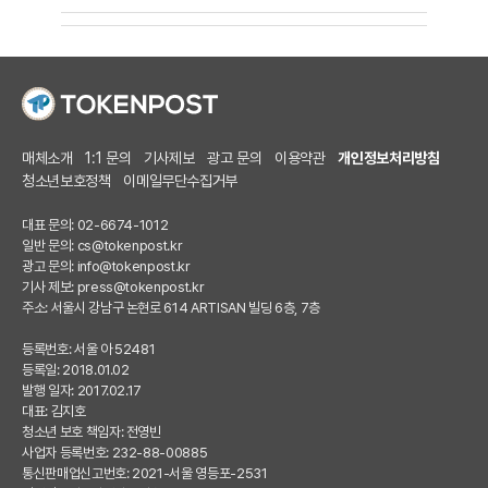
매체소개
1:1 문의
기사제보
광고 문의
이용약관
개인정보처리방침
청소년보호정책
이메일무단수집거부
대표 문의: 02-6674-1012
일반 문의:
cs@tokenpost.kr
광고 문의:
info@tokenpost.kr
기사 제보:
press@tokenpost.kr
주소: 서울시 강남구 논현로 614 ARTISAN 빌딩 6층, 7층
등록번호: 서울 아 52481
등록일: 2018.01.02
발행 일자: 2017.02.17
대표: 김지호
청소년 보호 책임자: 전영빈
사업자 등록번호: 232-88-00885
통신판매업신고번호: 2021-서울 영등포-2531