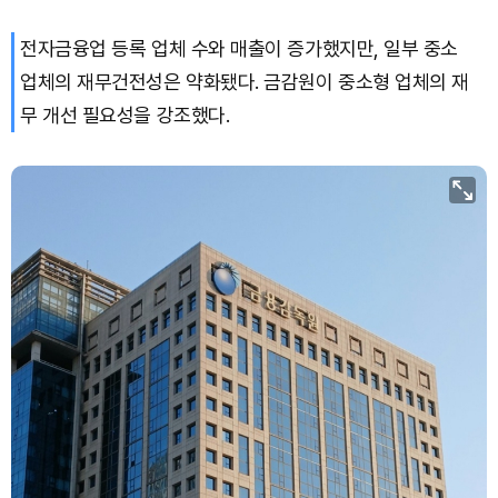
전자금융업 등록 업체 수와 매출이 증가했지만, 일부 중소
XRP (XRP)
₩
1,454
(-1.97%)
업체의 재무건전성은 약화됐다. 금감원이 중소형 업체의 재
Solana (SOL)
₩
104,739
(+0.65%)
무 개선 필요성을 강조했다.
TRON (TRX)
₩
466.1
(+0.12%)
Hyperliquid (HYPE)
₩
77,400
(-3.19%)
Dogecoin (DOGE)
₩
99.37
(+1.13%)