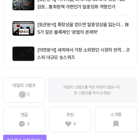
검토…통화정책 개편인가 탈중앙화 역행인가
[토큰분석] 확장성을 얻으면 탈중앙성을 잃는다… BI
S가 짚은 블록체인 ‘분열의 경제학’
[마켓분석] 세계에서 가장 소외됐던 시장의 반격… 코
스피 대규모 숏스퀴즈
데일리 스탬프
데일리 스탬프를 찍은 회원이 없습니다.
첫 스탬프를 찍어 보세요!
0
스크랩
댓글
추천
4
4