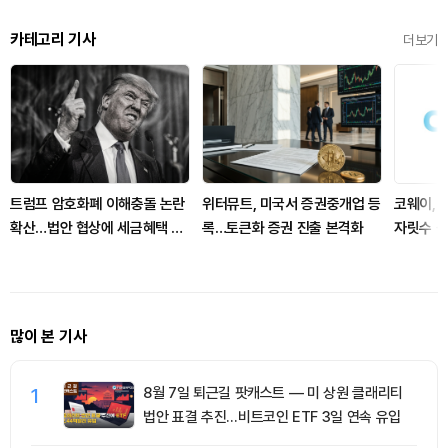
카테고리 기사
더보기
트럼프 암호화폐 이해충돌 논란
위터뮤트, 미국서 증권중개업 등
코웨이, 
확산…법안 협상에 세금혜택 변
록…토큰화 증권 진출 본격화
자릿수 성
수
기대 못 
많이 본 기사
1
8월 7일 퇴근길 팟캐스트 — 미 상원 클래리티
법안 표결 추진…비트코인 ETF 3일 연속 유입