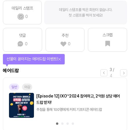
데일리 스탬프
데일리 스탬프를 찍은 회원이 없습니다.
첫 스탬프를 찍어 보세요!
0
스크랩
댓글
추천
0
0
퀴즈풀고 선물 받자!
4
/
퀴즈
4
마감
[토큰포스트] 기사 퀴즈 658회차
2026.08.07 (금) ~ 2026.08.08 (토)