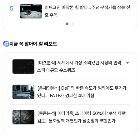
5
비트코인 바닥론 힘 받나…주요 분석가들 상승 신
호 주목
지금 꼭 알아야 할 리포트
[마켓분석] 세계에서 가장 소외됐던 시장의 반격… 코
스피 대규모 숏스퀴즈
[온체인분석] DeFi의 빠른 속도가 범죄에도 무기가
됐다… FATF가 경고한 4대 위협
[토큰분석] 이더리움, 스테이킹 50%에 ‘보상 제로’
검토…통화정책 개편인가 탈중앙화 역행인가