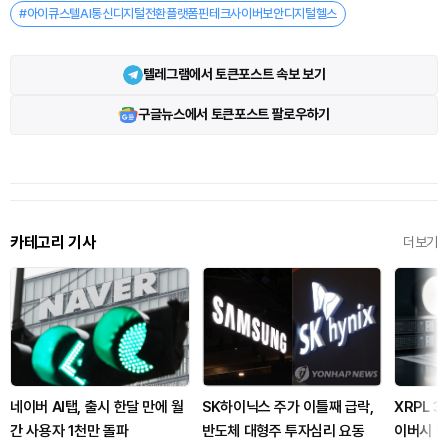
#아이큐스텔AI통신디지털전환플랫폼핀테크사이버보안디지털헬스
텔레그램에서 토큰포스트 속보 보기
구글뉴스에서 토큰포스트 팔로우하기
카테고리 기사
더보기
네이버 AI탭, 출시 한달 만에 월
SK하이닉스 주가 이틀째 급락,
XRPL 3
간 사용자 1천만 돌파
반도체 대형주 투자심리 요동
이버시 강