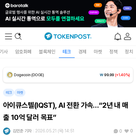
Solana (SOL)
₩
107,014
(+2.59%)
TRON (TRX)
₩
462.2
(+0.17%)
Hyperliquid (HYPE)
₩
76,787
(-2.76%)
기사
암호화폐
블록체인
테크
경제
마켓
정책
정치
Dogecoin (DOGE)
₩
99.99
(+1.40%)
Bitcoin (BTC)
₩
91,697,667
(-0.08%)
테크
마켓
아이큐스텔(IQST), AI 전환 가속…“2년 내 매
출 10억 달러 목표”
김민준 기자
2026.05.21 (목) 14:51
0
0