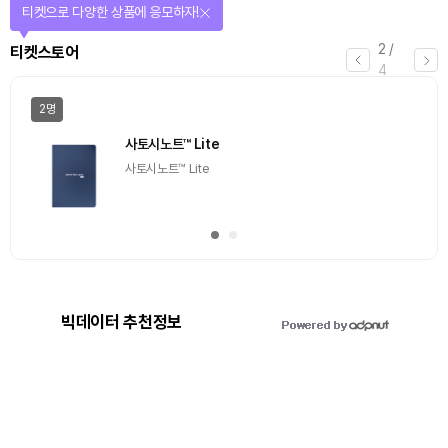
선물이 쏟아지는 에어드랍 이벤트!
3
/
에어드랍
4
일반
마감
[Episode 12] IXO™2024 참여하고, 2억원 상당 에어
드랍 받자!
추첨을 통해 100명에게 커피 기프티콘 에어드랍
빅데이터 추천정보