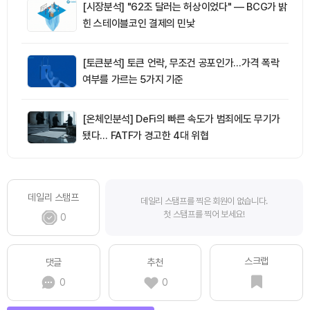
[시장분석] "62조 달러는 허상이었다" — BCG가 밝
힌 스테이블코인 결제의 민낯
[토큰분석] 토큰 언락, 무조건 공포인가…가격 폭락
여부를 가르는 5가지 기준
[온체인분석] DeFi의 빠른 속도가 범죄에도 무기가
됐다… FATF가 경고한 4대 위협
데일리 스탬프
데일리 스탬프를 찍은 회원이 없습니다.
첫 스탬프를 찍어 보세요!
0
스크랩
댓글
추천
0
0