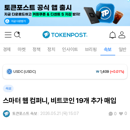
Bitcoin (BTC)
₩
91,940,579
(+0.55%)
Ethereum (ETH)
₩
2,714,868
(+0.25%)
Tether USDt (USDT)
₩
1,408
(0.00%)
경제
마켓
정책
정치
인사이트
브리핑
속보
일반
BNB (BNB)
₩
851,649
(+0.26%)
USDC (USDC)
₩
1,409
(+0.01%)
XRP (XRP)
₩
1,460
(-0.09%)
속보
스마터 웹 컴퍼니, 비트코인 19개 추가 매입
Solana (SOL)
₩
108,407
(+0.70%)
토큰포스트 속보
2026.05.21 (목) 15:07
0
0
TRON (TRX)
₩
464.7
(+0.16%)
Hyperliquid (HYPE)
₩
77,156
(-0.02%)