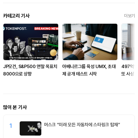
카테고리 기사
더보기
JP모건, S&P500 연말 목표치
아베니르그룹 육성 UMX, 초대
497억달
8000으로 상향
제 공개 테스트 시작
또 사상 
많이 본 기사
1
머스크 “미래 모든 자동차에 스타링크 탑재”