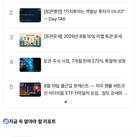
2
[토큰명언] "가치투자는 역발상 투자가 아니다"
ㅡ Day 146
3
[토큰운세] 2026년 8월 10일 띠별 토큰 운세
4
토큰 주식 시장, 7개월 만에 273% 폭발적 성장
5
8월 10일 출근길 팟캐스트 — 미국 현물 비트코
인·이더리움 ETF 11억달러 유입…알트 강세와 숏
청산 동반
지금 꼭 알아야 할 리포트