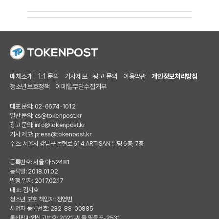
매체소개
1:1 문의
기사제보
광고 문의
이용약관
개인정보처리방침
청소년보호정책
이메일무단수집거부
대표 문의: 02-6674-1012
일반 문의:
cs@tokenpost.kr
광고 문의:
info@tokenpost.kr
기사 제보:
press@tokenpost.kr
주소: 서울시 강남구 논현로 614 ARTISAN 빌딩 6층, 7층
등록번호: 서울 아 52481
등록일: 2018.01.02
발행 일자: 2017.02.17
대표: 김지호
청소년 보호 책임자: 전영빈
사업자 등록번호: 232-88-00885
통신판매업신고번호: 2021-서울 영등포-2531