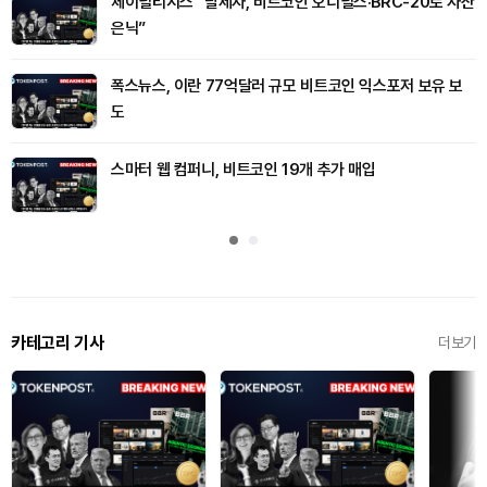
체이널리시스 “탈세자, 비트코인 오디널스·BRC-20로 자산
은닉”
폭스뉴스, 이란 77억달러 규모 비트코인 익스포저 보유 보
도
스마터 웹 컴퍼니, 비트코인 19개 추가 매입
카테고리 기사
더보기