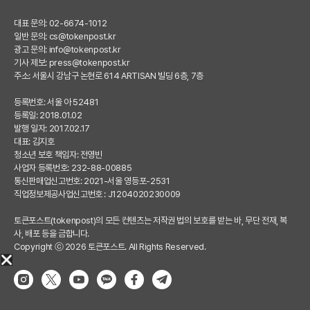
대표 문의: 02-6674-1012
일반 문의:
cs@tokenpost.kr
광고 문의:
info@tokenpost.kr
기사 제보:
press@tokenpost.kr
주소: 서울시 강남구 논현로 614 ARTISAN 빌딩 6층, 7층
등록번호: 서울 아 52481
등록일: 2018.01.02
발행 일자: 2017.02.17
대표: 김지호
청소년 보호 책임자: 전영빈
사업자 등록번호: 232-88-00885
통신판매업신고번호: 2021-서울 영등포-2531
직업정보제공사업신고번호 : J1204020230009
토큰포스트(tokenpost)의 모든 컨텐츠는 저작권 법의 보호를 받는 바, 무단 전재, 복
사, 배포 등을 금합니다.
Copyright ⓒ 2026 토큰포스트. All Rights Reserved.