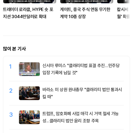
트레이더 로라클, HYPE 숏 포
게이트, 중국 주식 연동 무기한
칼시서 '
지션 3044만달러로 확대
계약 10종 상장
월' 확률
많이 본 기사
1
신시아 루미스 "클래리티법 표결 추진…민주당
입장 기록에 남길 것"
2
바라소 미 상원 원내총무 "클래리티 법안 통과시
킬 때"
3
트럼프, 암호화폐 사업 매각 시 거액 절세 가능
성...클래리티 법안 윤리 조항 주목