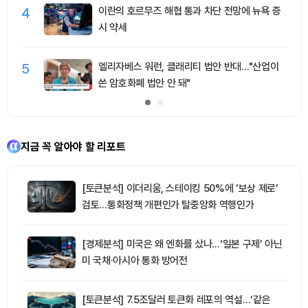
4
이란의 호르무즈 해협 통과 차단 전망에 뉴욕 증
시 약세
5
엘리자베스 워런, 클래리티 법안 반대…"산업이
쓴 암호화폐 법안 안 돼"
지금 꼭 알아야 할 리포트
[토큰분석] 이더리움, 스테이킹 50%에 ‘보상 제로’
검토…통화정책 개편인가 탈중앙화 역행인가
[경제분석] 미국은 왜 엔화를 샀나…‘일본 구제’ 아닌
미 국채·아시아 통화 방어전
[토큰분석] 7.5조달러 토큰화 레포의 역설…‘같은