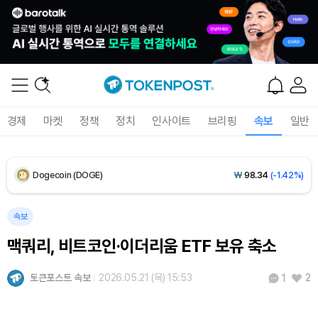
XRP (XRP)
₩
1,451
(-3.12%)
Solana (SOL)
₩
103,509
(-2.09%)
TRON (TRX)
₩
466.6
(+0.42%)
경제
마켓
정책
정치
인사이트
브리핑
속보
일반
Hyperliquid (HYPE)
₩
78,906
(-2.09%)
Dogecoin (DOGE)
₩
98.34
(-1.42%)
Bitcoin (BTC)
₩
91,433,354
(-1.15%)
속보
맥쿼리, 비트코인·이더리움 ETF 보유 축소
토큰포스트 속보
2026.05.21 (목) 15:53
2
1