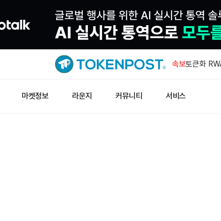
한일 증시 
속보
토큰화 RW
전년 대비 
베이스 앱,
마켓정보
라운지
커뮤니티
서비스
폼으로 확
밴그리드, 
해시키 등 
와이오밍주,
해 HYPE 
한일 증시 
토큰화 RW
전년 대비 