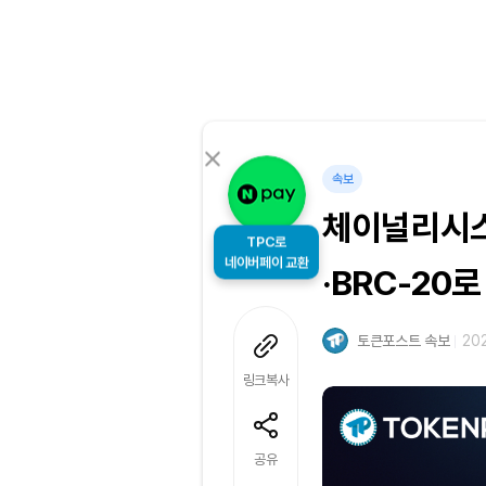
속보
체이널리시스
TPC로
네이버페이 교환
·BRC-20로
토큰포스트 속보
202
링크복사
공유