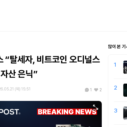
많이 본 기
 “탈세자, 비트코인 오디널스
1
 자산 은닉”
2
6.05.21 (목) 15:51
1
2
3