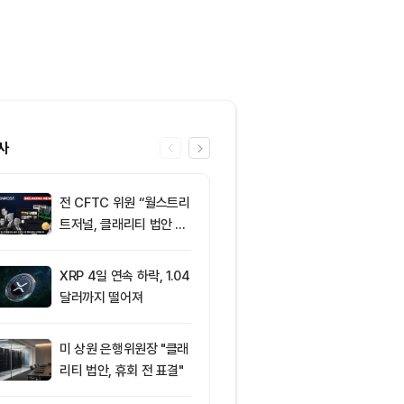
사
전 CFTC 위원 “월스트리
6
미 반도체주 약
트저널, 클래리티 법안 오
매도 전환...코
독”
급락
XRP 4일 연속 하락, 1.04
7
“규제도 금리
달러까지 떨어져
데”…비트코인, 
0달러선 지켰
드, 고래 매수
미 상원 은행위원장 "클래
8
비트코인 따라
리티 법안, 휴회 전 표결"
립토 주식…카
치, 코인베이스