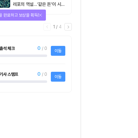
레포의 역설…‘같은 돈’이 시장
을 건널 수 있는가
을 완료하고 보상을 획득!
1
/
4
0
출석 체크
/ 0
이동
0
기사 스탬프
/ 0
이동