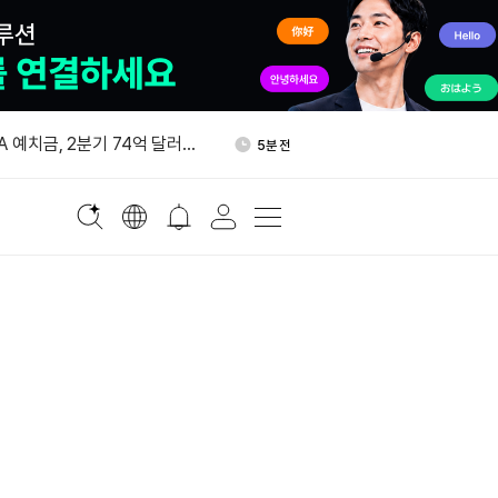
상승 출발…SK하이닉스 1%↑
31분 전
A 예치금, 2분기 74억 달러…
5분 전
2배 이상 증가
 코비 주도 아래 멀티체인 플랫
9분 전
대
900만달러 시드 투자 유치…
17분 전
참여
 하이퍼리퀴드 스트래티지 통
27분 전
간접 투자
상승 출발…SK하이닉스 1%↑
31분 전
A 예치금, 2분기 74억 달러…
5분 전
2배 이상 증가