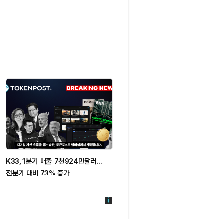
K33, 1분기 매출 7천924만달러…
글래스노드 "비트코인, 추세 확정 전
전분기 대비 73% 증가
횡보 필요"