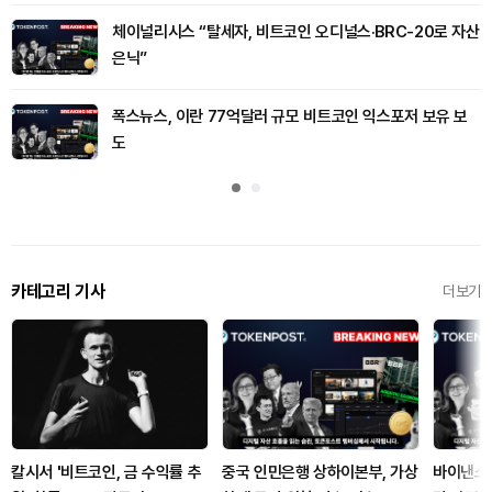
체이널리시스 “탈세자, 비트코인 오디널스·BRC-20로 자산
은닉”
폭스뉴스, 이란 77억달러 규모 비트코인 익스포저 보유 보
도
카테고리 기사
더보기
칼시서 '비트코인, 금 수익률 추
중국 인민은행 상하이본부, 가상
바이낸스,