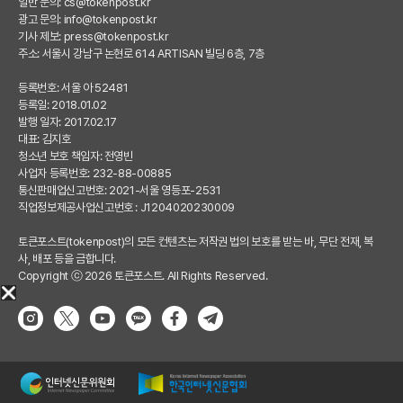
일반 문의:
cs@tokenpost.kr
광고 문의:
info@tokenpost.kr
기사 제보:
press@tokenpost.kr
주소: 서울시 강남구 논현로 614 ARTISAN 빌딩 6층, 7층
등록번호: 서울 아 52481
등록일: 2018.01.02
발행 일자: 2017.02.17
대표: 김지호
청소년 보호 책임자: 전영빈
사업자 등록번호: 232-88-00885
통신판매업신고번호: 2021-서울 영등포-2531
직업정보제공사업신고번호 : J1204020230009
토큰포스트(tokenpost)의 모든 컨텐츠는 저작권 법의 보호를 받는 바, 무단 전재, 복
사, 배포 등을 금합니다.
Copyright ⓒ 2026 토큰포스트. All Rights Reserved.