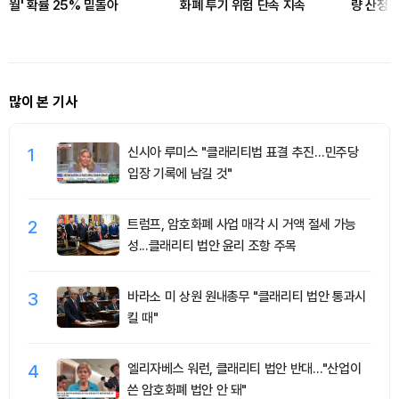
월' 확률 25% 밑돌아
화폐 투기 위험 단속 지속
량 산정 
많이 본 기사
1
신시아 루미스 "클래리티법 표결 추진…민주당
입장 기록에 남길 것"
2
트럼프, 암호화폐 사업 매각 시 거액 절세 가능
성...클래리티 법안 윤리 조항 주목
3
바라소 미 상원 원내총무 "클래리티 법안 통과시
킬 때"
4
엘리자베스 워런, 클래리티 법안 반대…"산업이
쓴 암호화폐 법안 안 돼"