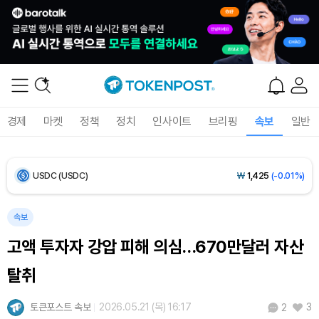
Bitcoin (BTC)
₩
91,710,743
(-0.56%)
Ethereum (ETH)
₩
2,709,965
(-0.38%)
Tether USDt (USDT)
₩
1,424
(+0.03%)
BNB (BNB)
₩
834,278
(-1.57%)
경제
마켓
정책
정치
인사이트
브리핑
속보
일반
USDC (USDC)
₩
1,425
(-0.01%)
XRP (XRP)
₩
1,465
(-1.96%)
Solana (SOL)
₩
103,881
(-1.27%)
속보
고액 투자자 강압 피해 의심…670만달러 자산
TRON (TRX)
₩
465.6
(-0.06%)
탈취
Hyperliquid (HYPE)
₩
79,284
(-0.64%)
토큰포스트 속보
2026.05.21 (목) 16:17
3
2