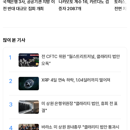
국책은행 3사, 공공기관 지방 이
나카모토 계수 16, 카르다노 검
토러스, 
전 반대 대규모 집회 개최
증자 2087개
전면 지원
많이 본 기사
1
전 CFTC 위원 “월스트리트저널, 클래리티 법안
오독”
2
XRP 4일 연속 하락, 1.04달러까지 떨어져
3
미 상원 은행위원장 "클래리티 법안, 휴회 전 표
결"
4
바라소 미 상원 원내총무 "클래리티 법안 통과시