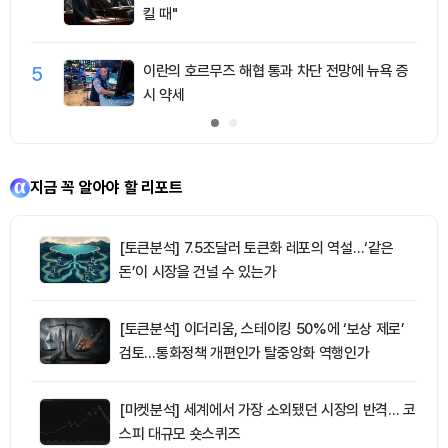
킬 때"
5
이란의 호르무즈 해협 통과 차단 전망에 뉴욕 증
시 약세
지금 꼭 알아야 할 리포트
[토큰분석] 7.5조달러 토큰화 레포의 역설…‘같은
돈’이 시장을 건널 수 있는가
[토큰분석] 이더리움, 스테이킹 50%에 ‘보상 제로’
검토…통화정책 개편인가 탈중앙화 역행인가
[마켓분석] 세계에서 가장 소외됐던 시장의 반격… 코
스피 대규모 숏스퀴즈