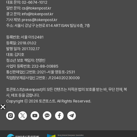
대표 문의: 02-6674-1012
일반 문의:
cs@tokenpost.kr
광고 문의:
info@tokenpost.kr
기사 제보:
press@tokenpost.kr
주소: 서울시 강남구 논현로 614 ARTISAN 빌딩 6층, 7층
등록번호: 서울 아 52481
등록일: 2018.01.02
발행 일자: 2017.02.17
대표: 김지호
청소년 보호 책임자: 전영빈
사업자 등록번호: 232-88-00885
통신판매업신고번호: 2021-서울 영등포-2531
직업정보제공사업신고번호 : J1204020230009
토큰포스트(tokenpost)의 모든 컨텐츠는 저작권 법의 보호를 받는 바, 무단 전재, 복
사, 배포 등을 금합니다.
Copyright ⓒ 2026 토큰포스트. All Rights Reserved.