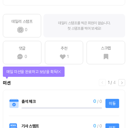
데일리 스탬프
데일리 스탬프를 찍은 회원이 없습니다.
첫 스탬프를 찍어 보세요!
0
스크랩
댓글
추천
0
1
매일 미션을 완료하고 보상을 획득!
1
/
4
미션
0
출석 체크
/ 0
이동
0
기사 스탬프
/ 0
이동