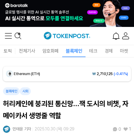
Dogecoin (DOGE)
₩
98.44
(-1.38%)
토픽
전체기사
암호화폐
블록체인
테크
경제
마켓
Bitcoin (BTC)
₩
91,585,145
(-0.58%)
Ethereum (ETH)
₩
2,710,125
(-0.41%)
Tether USDt (USDT)
₩
1,424
(+0.01%)
블록체인
사회
허리케인에 붕괴된 통신망…잭 도시의 비챗, 자
BNB (BNB)
₩
843,712
(-0.67%)
메이카서 생명줄 역할
USDC (USDC)
₩
1,425
(-0.02%)
민태윤 기자
2025.10.30 (목) 09:29
1
0
XRP (XRP)
₩
1,474
(-2.60%)