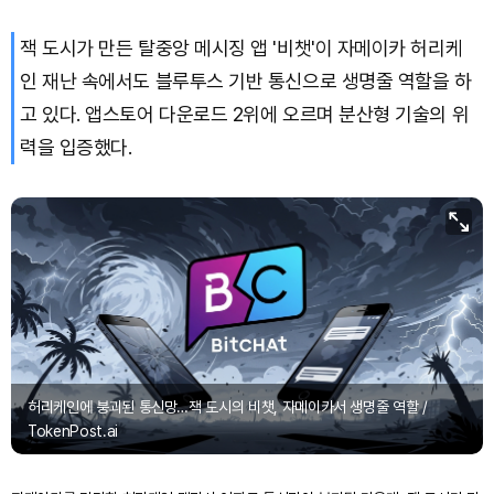
잭 도시가 만든 탈중앙 메시징 앱 '비챗'이 자메이카 허리케
Solana (SOL)
₩
103,471
(-2.00%)
인 재난 속에서도 블루투스 기반 통신으로 생명줄 역할을 하
TRON (TRX)
₩
465.6
(-0.10%)
고 있다. 앱스토어 다운로드 2위에 오르며 분산형 기술의 위
력을 입증했다.
Hyperliquid (HYPE)
₩
79,479
(-2.12%)
Dogecoin (DOGE)
₩
98.44
(-1.38%)
Bitcoin (BTC)
₩
91,585,145
(-0.58%)
허리케인에 붕괴된 통신망…잭 도시의 비챗, 자메이카서 생명줄 역할 /
TokenPost.ai