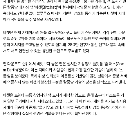
자메이카를 강타한 허리케인 멜리사 여파로 통신망이 붕괴된 가운데, 잭 도시가 만
든 탈중앙 메시징 앱 ‘비챗(Bitchat)’이 현지에서 생명줄 역할을 하고 있다. 재난
속에서도 인터넷 없이 블루투스 메시에 기반한 암호화 통신이 가능한 비챗이 자메
이카 국민들의 필수 앱으로 자리잡았다.
비챗은 현재 자메이카의 애플 앱스토어와 구글 플레이 스토어에서 각각 전체 다운
로드 순위 2위를 기록 중이다. 사용자들이 블루투스 기능만으로 근거리 장비와 연
결해 메시지를 주고받을 수 있도록 설계돼, 280만 인구가 통신 인프라 붕괴 속에
서도 서로 연결될 수 있는 유일한 수단으로 주목받고 있다.
앱 다운로드 순위에서 비챗보다 높은 앱은 실시간 기상정보 플랫폼 ‘줌 어스(Zoo
m Earth)’뿐이다. 이는 자메이카 사람들이 현재 가장 필요한 기술이 ‘날씨’와 ‘소
통’임을 보여준다. 특히 위성 인터넷과 이동통신 기반망이 끊긴 상황에서 중앙 서버
에 의존하지 않는 비챗의 분산형 구성은 탈중앙 기술의 강점을 단적으로 드러낸다.
비챗은 트위터 공동 창업자인 잭 도시가 제작한 앱으로, 올해 초부터 테스트를 거
쳐 일부 국가에서 시험 서비스되고 있었다. 그러나 이번 허리케인을 계기로 실사용
사례가 급증하며 존재감을 키우고 있다. 디지털 독립성과 비검열 통신의 가치가 재
난 상황에서 실질적 생명선 역할을 한다는 점이 확인된 셈이다.