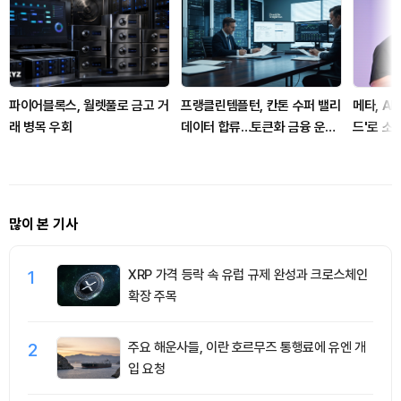
파이어블록스, 월렛풀로 금고 거
프랭클린템플턴, 칸톤 수퍼 밸리
메타, A
래 병목 우회
데이터 합류…토큰화 금융 운영
드'로 소
단계로
많이 본 기사
1
XRP 가격 등락 속 유럽 규제 완성과 크로스체인
확장 주목
2
주요 해운사들, 이란 호르무즈 통행료에 유엔 개
입 요청