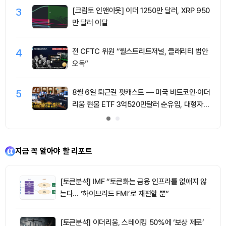
3
[크립토 인앤아웃] 이더 1250만 달러, XRP 950
만 달러 이탈
4
전 CFTC 위원 “월스트리트저널, 클래리티 법안
오독”
5
8월 6일 퇴근길 팟캐스트 — 미국 비트코인·이더
리움 현물 ETF 3억520만달러 순유입, 대형자산
쏠림 강화
지금 꼭 알아야 할 리포트
[토큰분석] IMF “토큰화는 금융 인프라를 없애지 않
는다… ‘하이브리드 FMI’로 재편할 뿐”
[토큰분석] 이더리움, 스테이킹 50%에 ‘보상 제로’