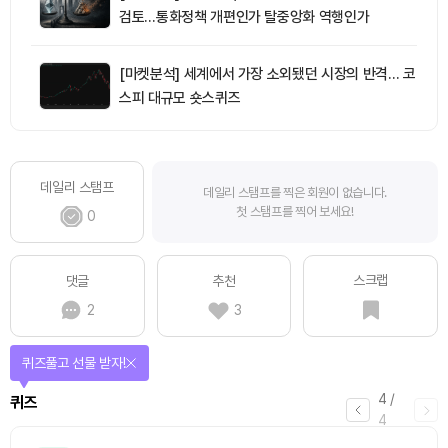
검토…통화정책 개편인가 탈중앙화 역행인가
[마켓분석] 세계에서 가장 소외됐던 시장의 반격… 코
스피 대규모 숏스퀴즈
데일리 스탬프
데일리 스탬프를 찍은 회원이 없습니다.
첫 스탬프를 찍어 보세요!
0
스크랩
댓글
추천
2
3
퀴즈풀고 선물 받자!
4
/
퀴즈
4