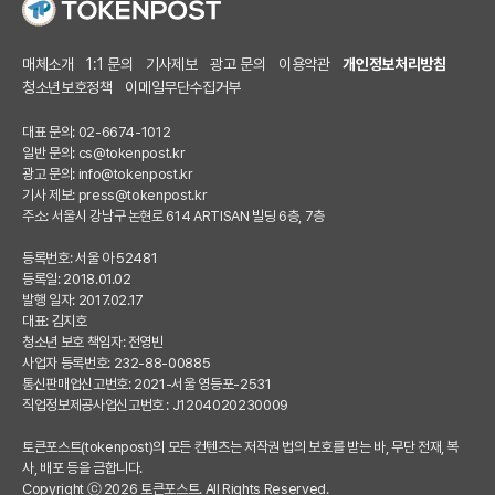
매체소개
1:1 문의
기사제보
광고 문의
이용약관
개인정보처리방침
청소년보호정책
이메일무단수집거부
대표 문의: 02-6674-1012
일반 문의:
cs@tokenpost.kr
광고 문의:
info@tokenpost.kr
기사 제보:
press@tokenpost.kr
주소: 서울시 강남구 논현로 614 ARTISAN 빌딩 6층, 7층
등록번호: 서울 아 52481
등록일: 2018.01.02
발행 일자: 2017.02.17
대표: 김지호
청소년 보호 책임자: 전영빈
사업자 등록번호: 232-88-00885
통신판매업신고번호: 2021-서울 영등포-2531
직업정보제공사업신고번호 : J1204020230009
토큰포스트(tokenpost)의 모든 컨텐츠는 저작권 법의 보호를 받는 바, 무단 전재, 복
사, 배포 등을 금합니다.
Copyright ⓒ 2026 토큰포스트. All Rights Reserved.