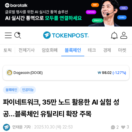
XRP (XRP)
₩
1,486
(-1.47%)
Solana (SOL)
₩
104,240
(-0.58%)
TRON (TRX)
₩
465.5
(-0.21%)
토픽
전체기사
암호화폐
블록체인
테크
경제
마켓
Hyperliquid (HYPE)
₩
79,639
(-2.12%)
Dogecoin (DOGE)
₩
98.02
(-1.27%)
Bitcoin (BTC)
₩
91,766,741
(+0.32%)
블록체인
인공지능
파이네트워크, 35만 노드 활용한 AI 실험 성
공…블록체인 유틸리티 확장 주목
민태윤 기자
2025.10.30 (목) 22:53
3
2