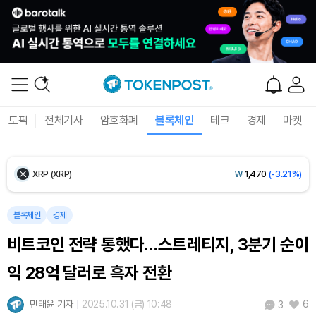
Ethereum (ETH)
₩
2,711,628
(-0.26%)
Tether USDt (USDT)
₩
1,421
(0.00%)
BNB (BNB)
₩
841,453
(-0.78%)
토픽
전체기사
암호화폐
블록체인
테크
경제
마켓
USDC (USDC)
₩
1,422
(+0.01%)
XRP (XRP)
₩
1,470
(-3.21%)
Solana (SOL)
₩
103,674
(-1.83%)
블록체인
경제
비트코인 전략 통했다…스트레티지, 3분기 순이
TRON (TRX)
₩
464.7
(-0.29%)
익 28억 달러로 흑자 전환
Hyperliquid (HYPE)
₩
79,471
(-1.73%)
민태윤 기자
2025.10.31 (금) 10:48
6
3
Dogecoin (DOGE)
₩
98.12
(-1.75%)