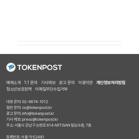
매체소개
1:1 문의
기사제보
광고 문의
이용약관
개인정보처리방침
청소년보호정책
이메일무단수집거부
대표 문의: 02-6674-1012
일반 문의:
cs@tokenpost.kr
광고 문의:
info@tokenpost.kr
기사 제보:
press@tokenpost.kr
주소: 서울시 강남구 논현로 614 ARTISAN 빌딩 6층, 7층
등록번호: 서울 아 52481