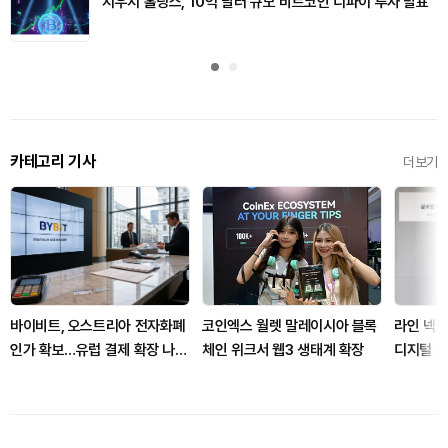
지우지 홀딩스, 10억 달러 규모 비트코인 디파이 투자 발표
카테고리 기사
더보기
바이비트, 오스트리아 전자화폐
코인엑스 월렛 말레이시아 블록
라인 넥스
인가 확보…유럽 결제 확장 나선
체인 위크서 웹3 생태계 확장
디지털 자
다
구축 업