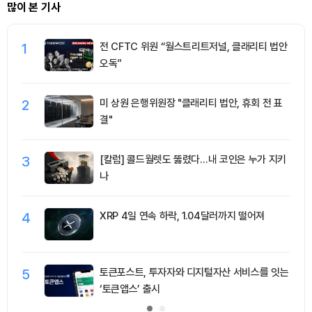
많이 본 기사
1
전 CFTC 위원 “월스트리트저널, 클래리티 법안
오독”
2
미 상원 은행위원장 "클래리티 법안, 휴회 전 표
결"
3
[칼럼] 콜드월렛도 뚫렸다…내 코인은 누가 지키
나
4
XRP 4일 연속 하락, 1.04달러까지 떨어져
5
토큰포스트, 투자자와 디지털자산 서비스를 잇는
‘토큰앱스’ 출시