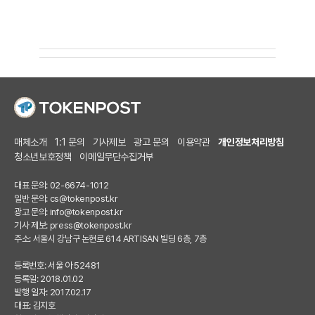
매체소개
1:1 문의
기사제보
광고 문의
이용약관
개인정보처리방침
청소년보호정책
이메일무단수집거부
대표 문의: 02-6674-1012
일반 문의:
cs@tokenpost.kr
광고 문의:
info@tokenpost.kr
기사 제보:
press@tokenpost.kr
주소: 서울시 강남구 논현로 614 ARTISAN 빌딩 6층, 7층
등록번호: 서울 아 52481
등록일: 2018.01.02
발행 일자: 2017.02.17
대표: 김지호