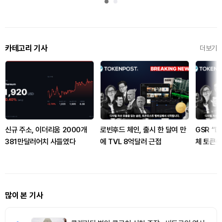
카테고리 기사
더보기
신규 주소, 이더리움 2000개
로빈후드 체인, 출시 한 달여 만
GSR “D
381만달러어치 사들였다
에 TVL 8억달러 근접
체 토큰에
어”
많이 본 기사