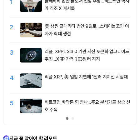
1
클래리티 법안 클로처 신청 주장…비트코인 역사
가 리조 X 게시물
2
美 상원 클래리티 법안 9월로…스테이블코인 이
자가 최대 쟁점
3
리플, XRPL 3.3.0 기관 자산 토큰화 업그레이드
추진…XRP 가격 1.03달러 지지
4
리플 XRP, 美 입법 지연에 1달러 지지선 시험대
5
비트코인 바닥론 힘 받나…주요 분석가들 상승 신
호 주목
지금 꼭 알아야 할 리포트