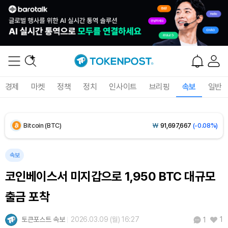
Solana (SOL)
₩
107,014
(+2.59%)
TRON (TRX)
₩
462.2
(+0.17%)
Hyperliquid (HYPE)
₩
76,787
(-2.76%)
경제
마켓
정책
정치
인사이트
브리핑
속보
일반
Dogecoin (DOGE)
₩
99.99
(+1.40%)
Bitcoin (BTC)
₩
91,697,667
(-0.08%)
속보
코인베이스서 미지갑으로 1,950 BTC 대규모
출금 포착
토큰포스트 속보
2026.03.09 (월) 16:27
1
1