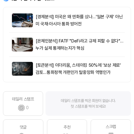
[경제분석] 미국은 왜 엔화를 샀나…‘일본 구제’ 아닌
미 국채·아시아 통화 방어전
[온체인분석] FATF "DeFi라고 규제 피할 수 없다"…
누가 실제 통제하는지가 핵심
[토큰분석] 이더리움, 스테이킹 50%에 ‘보상 제로’
검토…통화정책 개편인가 탈중앙화 역행인가
데일리 스탬프
데일리 스탬프를 찍은 회원이 없습니다.
첫 스탬프를 찍어 보세요!
0
스크랩
댓글
추천