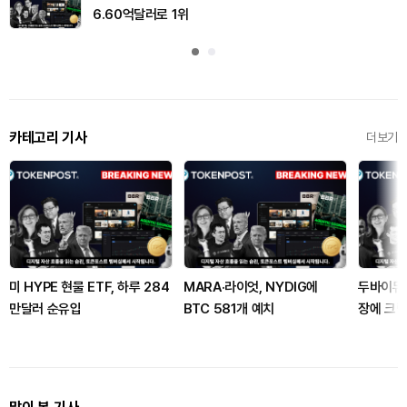
6.60억달러로 1위
카테고리 기사
더보기
미 HYPE 현물 ETF, 하루 284
MARA·라이엇, NYDIG에
두바이듀티
만달러 순유입
BTC 581개 예치
장에 크