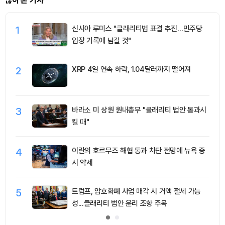
많이 본 기사
1
신시아 루미스 "클래리티법 표결 추진…민주당
입장 기록에 남길 것"
2
XRP 4일 연속 하락, 1.04달러까지 떨어져
3
바라소 미 상원 원내총무 "클래리티 법안 통과시
킬 때"
4
이란의 호르무즈 해협 통과 차단 전망에 뉴욕 증
시 약세
5
트럼프, 암호화폐 사업 매각 시 거액 절세 가능
성...클래리티 법안 윤리 조항 주목