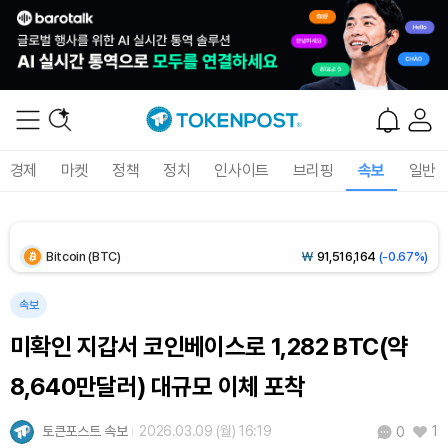
Solana (SOL)
₩
103,607
(-1.43%)
TRON (TRX)
₩
466.6
(+0.24%)
Hyperliquid (HYPE)
₩
79,119
(-1.84%)
경제
마켓
정책
정치
인사이트
브리핑
속보
일반
Dogecoin (DOGE)
₩
98.38
(-1.02%)
Bitcoin (BTC)
₩
91,516,164
(-0.67%)
속보
미확인 지갑서 코인베이스로 1,282 BTC(약
8,640만달러) 대규모 이체 포착
토큰포스트 속보
2026.03.09 (월) 16:19
1
0