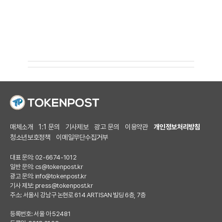
매체소개
1:1 문의
기사제보
광고 문의
이용약관
개인정보처리방침
청소년보호정책
이메일무단수집거부
대표 문의: 02-6674-1012
일반 문의:
cs@tokenpost.kr
광고 문의:
info@tokenpost.kr
기사 제보:
press@tokenpost.kr
주소: 서울시 강남구 논현로 614 ARTISAN 빌딩 6층, 7층
등록번호: 서울 아 52481