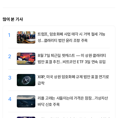
많이 본 기사
1
트럼프, 암호화폐 사업 매각 시 거액 절세 가능
성...클래리티 법안 윤리 조항 주목
2
8월 7일 퇴근길 팟캐스트 — 미 상원 클래리티
법안 표결 추진…비트코인 ETF 3일 연속 유입
3
XRP, 미국 상원 암호화폐 규제 법안 표결 연기로
급락
4
리플 고래는 사들이는데 가격은 잠잠…가상자산
바닥 신호 주목