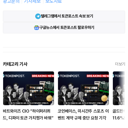
광고문의
기사제보
보도자료
텔레그램에서 토큰포스트 속보 보기
구글뉴스에서 토큰포스트 팔로우하기
카테고리 기사
더보기
비트와이즈 CIO “하이퍼리퀴
코인베이스, 미시간주 스포츠 이
골드만삭스
드, 디파이 토큰 가치평가 바꿔”
벤트 계약 규제 중단 요청 기각
11.6%로