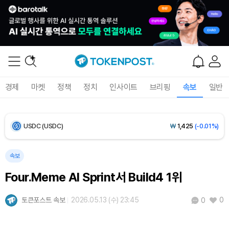
Bitcoin (BTC)
₩
92,970,798
(+1.38%)
Ethereum (ETH)
₩
2,751,898
(+1.77%)
Tether USDt (USDT)
₩
1,424
(+0.03%)
경제
마켓
정책
정치
인사이트
브리핑
속보
일반
BNB (BNB)
₩
844,232
(-0.01%)
USDC (USDC)
₩
1,425
(-0.01%)
XRP (XRP)
₩
1,478
(-0.82%)
속보
Four.Meme AI Sprint서 Build4 1위
Solana (SOL)
₩
105,284
(+0.97%)
토큰포스트 속보
2026.05.13 (수) 23:45
0
0
TRON (TRX)
₩
466.7
(+0.18%)
Hyperliquid (HYPE)
₩
80,745
(+3.16%)